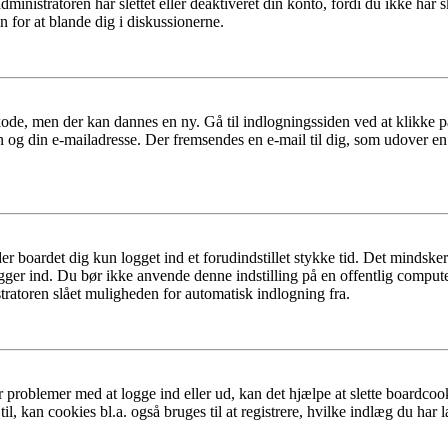
dministratoren har slettet eller deaktiveret din konto, fordi du ikke 
n for at blande dig i diskussionerne.
kode, men der kan dannes en ny. Gå til indlogningssiden ved at klikke p
n og din e-mailadresse. Der fremsendes en e-mail til dig, som udover e
er boardet dig kun logget ind et forudindstillet stykke tid. Det mindske
ogger ind. Du bør ikke anvende denne indstilling på en offentlig compute
tratoren slået muligheden for automatisk indlogning fra.
 problemer med at logge ind eller ud, kan det hjælpe at slette boardcook
l, kan cookies bl.a. også bruges til at registrere, hvilke indlæg du har l