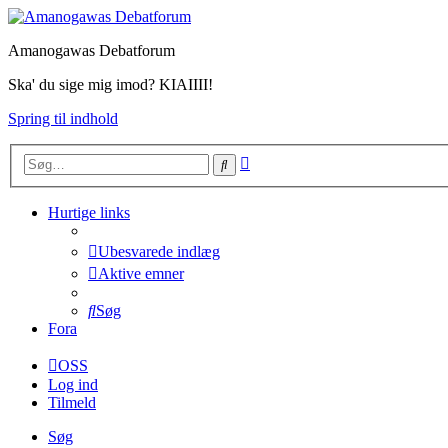
Amanogawas Debatforum
Ska' du sige mig imod? KIAIIII!
Spring til indhold
Avanceret
Søg
søgning
Hurtige links
Ubesvarede indlæg
Aktive emner
Søg
Fora
OSS
Log ind
Tilmeld
Søg