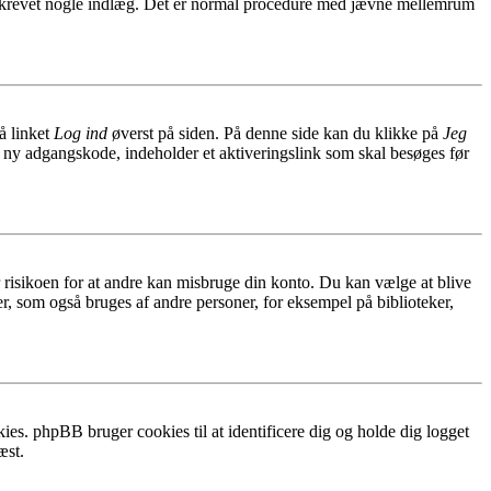
har skrevet nogle indlæg. Det er normal procedure med jævne mellemrum
å linket
Log ind
øverst på siden. På denne side kan du klikke på
Jeg
n ny adgangskode, indeholder et aktiveringslink som skal besøges før
r risikoen for at andre kan misbruge din konto. Du kan vælge at blive
r, som også bruges af andre personer, for eksempel på biblioteker,
ies. phpBB bruger cookies til at identificere dig og holde dig logget
æst.