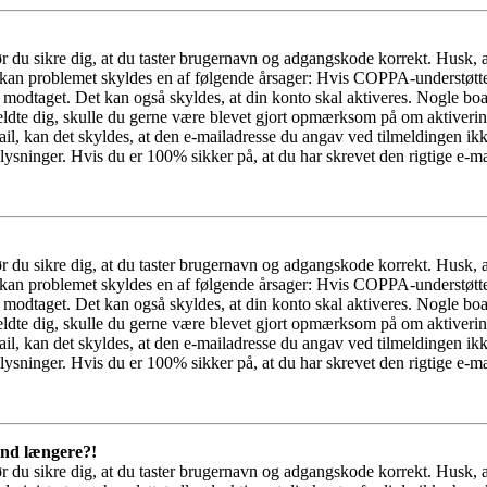
bør du sikre dig, at du taster brugernavn og adgangskode korrekt. Husk,
kan problemet skyldes en af følgende årsager: Hvis COPPA-understøttelse 
ar modtaget. Det kan også skyldes, at din konto skal aktiveres. Nogle b
lmeldte dig, skulle du gerne være blevet gjort opmærksom på om aktiver
il, kan det skyldes, at den e-mailadresse du angav ved tilmeldingen ikk
ysninger. Hvis du er 100% sikker på, at du har skrevet den rigtige e-ma
bør du sikre dig, at du taster brugernavn og adgangskode korrekt. Husk,
kan problemet skyldes en af følgende årsager: Hvis COPPA-understøttelse 
ar modtaget. Det kan også skyldes, at din konto skal aktiveres. Nogle b
lmeldte dig, skulle du gerne være blevet gjort opmærksom på om aktiver
il, kan det skyldes, at den e-mailadresse du angav ved tilmeldingen ikk
ysninger. Hvis du er 100% sikker på, at du har skrevet den rigtige e-ma
 ind længere?!
bør du sikre dig, at du taster brugernavn og adgangskode korrekt. Husk,