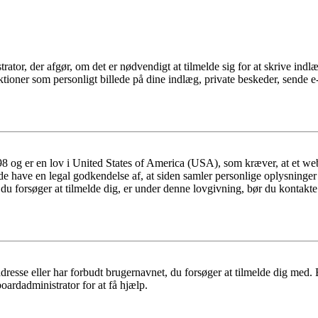
trator, der afgør, om det er nødvendigt at tilmelde sig for at skrive indl
ioner som personligt billede på dine indlæg, private beskeder, sende e-
 og er en lov i United States of America (USA), som kræver, at et webs
måde have en legal godkendelse af, at siden samler personlige oplysninge
det, du forsøger at tilmelde dig, er under denne lovgivning, bør du kon
dresse eller har forbudt brugernavnet, du forsøger at tilmelde dig med.
oardadministrator for at få hjælp.