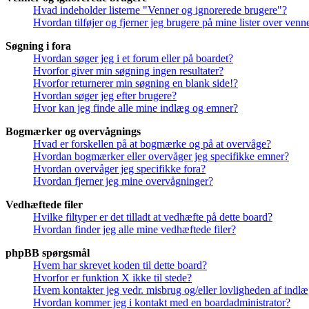
Hvad indeholder listerne "Venner og ignorerede brugere"?
Hvordan tilføjer og fjerner jeg brugere på mine lister over ven
Søgning i fora
Hvordan søger jeg i et forum eller på boardet?
Hvorfor giver min søgning ingen resultater?
Hvorfor returnerer min søgning en blank side!?
Hvordan søger jeg efter brugere?
Hvor kan jeg finde alle mine indlæg og emner?
Bogmærker og overvågnings
Hvad er forskellen på at bogmærke og på at overvåge?
Hvordan bogmærker eller overvåger jeg specifikke emner?
Hvordan overvåger jeg specifikke fora?
Hvordan fjerner jeg mine overvågninger?
Vedhæftede filer
Hvilke filtyper er det tilladt at vedhæfte på dette board?
Hvordan finder jeg alle mine vedhæftede filer?
phpBB spørgsmål
Hvem har skrevet koden til dette board?
Hvorfor er funktion X ikke til stede?
Hvem kontakter jeg vedr. misbrug og/eller lovligheden af indlæg
Hvordan kommer jeg i kontakt med en boardadministrator?