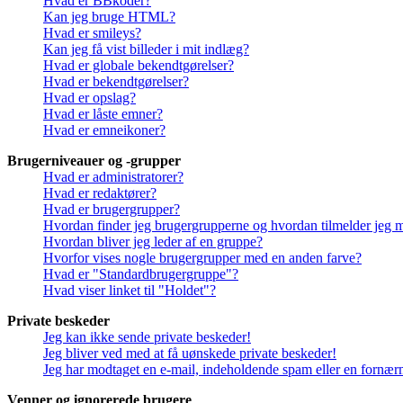
Hvad er BBkoder?
Kan jeg bruge HTML?
Hvad er smileys?
Kan jeg få vist billeder i mit indlæg?
Hvad er globale bekendtgørelser?
Hvad er bekendtgørelser?
Hvad er opslag?
Hvad er låste emner?
Hvad er emneikoner?
Brugerniveauer og -grupper
Hvad er administratorer?
Hvad er redaktører?
Hvad er brugergrupper?
Hvordan finder jeg brugergrupperne og hvordan tilmelder jeg 
Hvordan bliver jeg leder af en gruppe?
Hvorfor vises nogle brugergrupper med en anden farve?
Hvad er "Standardbrugergruppe"?
Hvad viser linket til "Holdet"?
Private beskeder
Jeg kan ikke sende private beskeder!
Jeg bliver ved med at få uønskede private beskeder!
Jeg har modtaget en e-mail, indeholdende spam eller en fornærm
Venner og ignorerede brugere