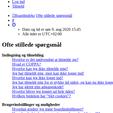
Log ind
Tilmeld
Boardindeks
Ofte stillede spørgsmål
Søg
Dato og tid er søn 9. aug 2026 15:45
Alle tider er
UTC+02:00
Ofte stillede spørgsmål
Indlogning og tilmelding
Hvorfor er det nødvendigt at tilmelde sig?
Hvad er COPPA?
Hvorfor kan jeg ikke tilmelde mig?
Jeg har tilmeldt mig, men kan ikke logge ind!
Hvorfor kan jeg ikke logge ind?
Jeg har tilmeldt mig for et stykke tid siden, og kan nu ikke log
Jeg har glemt min adgangskode!
Hvorfor bliver jeg logget ud hele tiden?
Hvilken funktion har "Slet cookies"?
Brugerindstillinger og muligheder
Hvordan ændrer jeg mine boardindstillinger?