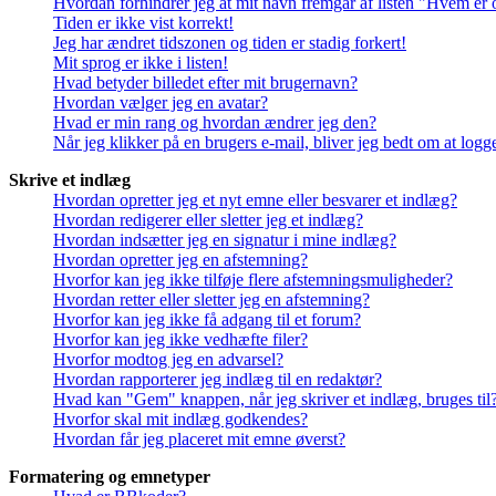
Hvordan forhindrer jeg at mit navn fremgår af listen "Hvem er 
Tiden er ikke vist korrekt!
Jeg har ændret tidszonen og tiden er stadig forkert!
Mit sprog er ikke i listen!
Hvad betyder billedet efter mit brugernavn?
Hvordan vælger jeg en avatar?
Hvad er min rang og hvordan ændrer jeg den?
Når jeg klikker på en brugers e-mail, bliver jeg bedt om at logg
Skrive et indlæg
Hvordan opretter jeg et nyt emne eller besvarer et indlæg?
Hvordan redigerer eller sletter jeg et indlæg?
Hvordan indsætter jeg en signatur i mine indlæg?
Hvordan opretter jeg en afstemning?
Hvorfor kan jeg ikke tilføje flere afstemningsmuligheder?
Hvordan retter eller sletter jeg en afstemning?
Hvorfor kan jeg ikke få adgang til et forum?
Hvorfor kan jeg ikke vedhæfte filer?
Hvorfor modtog jeg en advarsel?
Hvordan rapporterer jeg indlæg til en redaktør?
Hvad kan "Gem" knappen, når jeg skriver et indlæg, bruges til
Hvorfor skal mit indlæg godkendes?
Hvordan får jeg placeret mit emne øverst?
Formatering og emnetyper