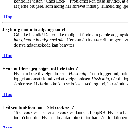
kontroller tasten "Caps Lock". Problemet kan også skyldes, at a
at fjerne brugere, som aldrig har skrevet indlæg. Tilmeld dig ige
Top
Jeg har glemt min adgangskode!
Gå ikke i panik! Det er ikke muligt at finde din gamle adgangs
har glemt min adgangskode
. Her kan du indtaste dit brugernav
de nye adgangskode kan benyttes.
Top
Hvorfor bliver jeg logget ud hele tiden?
Hvis du ikke tilvælger boksen
Husk mig
når du logger ind, hold
logget automatisk ind ved at vælge boksen
Husk mig
, når du l
skoler osv. Hvis du ikke kan se boksen ved log ind, har adminis
Top
Hvilken funktion har "Slet cookies"?
"Slet cookies" sletter alle cookies dannet af phpBB. Hvis du har
ind på boardet. Hvis en boardadministrator har slået funktionen ti