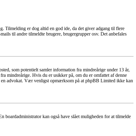
æg. Tilmelding er dog altid en god ide, da det giver adgang til flere
mails til andre tilmeldte brugere, brugergrupper osv. Det anbefales
ted, som potentielt samler information fra mindreårige under 13 år,
r fra mindreårige. Hvis du er usikker på, om du er omfattet af denne
takte en advokat. Vær venligst opmærksom på at phpBB Limited ikke kan
 En boardadministrator kan også have slået muligheden for at tilmelde