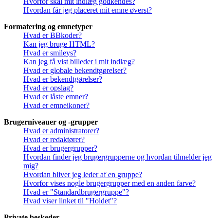
Hvorfor skal mit indlæg godkendes?
Hvordan får jeg placeret mit emne øverst?
Formatering og emnetyper
Hvad er BBkoder?
Kan jeg bruge HTML?
Hvad er smileys?
Kan jeg få vist billeder i mit indlæg?
Hvad er globale bekendtgørelser?
Hvad er bekendtgørelser?
Hvad er opslag?
Hvad er låste emner?
Hvad er emneikoner?
Brugerniveauer og -grupper
Hvad er administratorer?
Hvad er redaktører?
Hvad er brugergrupper?
Hvordan finder jeg brugergrupperne og hvordan tilmelder jeg
mig?
Hvordan bliver jeg leder af en gruppe?
Hvorfor vises nogle brugergrupper med en anden farve?
Hvad er "Standardbrugergruppe"?
Hvad viser linket til "Holdet"?
Private beskeder