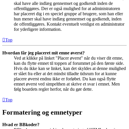
skal have alle indlæg gennemset og godkendt inden de
offentliggøres. Der er også mulighed for at administratoren
har placeret dig i en speciel gruppe af brugere, som han eller
hun mener skal have indlæg gennemset og godkendt, inden
de offentliggøres. Kontakt eventuelt venligst en administrator
for yderligere information.
Top
Hvordan får jeg placeret mit emne øverst?
Ved at klikke på linket "Placer øverst" når du viser dit emne,
kan du flytte emnet til toppen af forummet på den første side.
Hvis du ikke kan se linket, kan det skyldes at denne mulighed
er slået fra eller at det mindst tilladte tidsrum for at kunne
placere øverst endnu ikke er forløbet. Du kan også flytte
emnet øverst ved simpelthen at skrive et svar i emnet. Men
følg boardets regler herfor, når du gør dette.
Top
Formatering og emnetyper
Hvad er BBkoder?