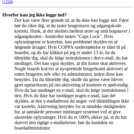
Top
Hvorfor kan jeg ikke logge ind?
Der kan være flere grunde til, at du ikke kan logge ind. Først
bør du sikre dig, at du taster brugernavn og adgangskode
korrekt. Husk, at der skelnes mellem store og små bogstaver i
adgangskoden - kontroller tasten "Caps Lock". Hvis
oplysningerne er korrekte, kan problemet skyldes en af
følgende årsager: Hvis COPPA-understøttelse er slået til på
boardet, og du har klikket på jeg er under 13 år, da du
tilmeldte dig, skal du følge instruktionen i den e-mail, du har
modtaget. Det kan også skyldes, at din konto skal aktiveres.
Nogle boards kræver at nyoprettede brugerkonti aktiveres af
enten brugeren selv eller en administrator, inden disse kan
benyttes. Da du tilmeldte dig, skulle du gerne være blevet
gjort opmærksom på om aktivering af kontoen er nødvendig.
Hvis du har modtaget en e-mail, skal du følge instruktionen i
den. Hvis du ikke har modtaget nogen e-mail, kan det
skyldes, at den e-mailadresse du angav ved tilmeldingen ikke
var korrekt. Aktivering benyttes for at mindske muligheden
for, at uønskede personer misbruger systemet ved at give
ukorrekte oplysninger. Hvis du er 100% sikker på, at du har
skrevet den rigtige e-mailadresse, bør du kontakte en
boardadministrator.