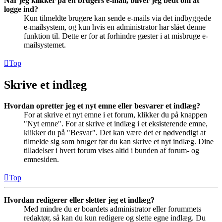
Når jeg klikker på en brugers e-mail, bliver jeg bedt om at
logge ind?
Kun tilmeldte brugere kan sende e-mails via det indbyggede
e-mailsystem, og kun hvis en administrator har slået denne
funktion til. Dette er for at forhindre gæster i at misbruge e-
mailsystemet.
Top
Skrive et indlæg
Hvordan opretter jeg et nyt emne eller besvarer et indlæg?
For at skrive et nyt emne i et forum, klikker du på knappen
"Nyt emne". For at skrive et indlæg i et eksisterende emne,
klikker du på "Besvar". Det kan være det er nødvendigt at
tilmelde sig som bruger før du kan skrive et nyt indlæg. Dine
tilladelser i hvert forum vises altid i bunden af forum- og
emnesiden.
Top
Hvordan redigerer eller sletter jeg et indlæg?
Med mindre du er boardets administrator eller forummets
redaktør, så kan du kun redigere og slette egne indlæg. Du