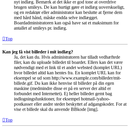
nyt indlæg. Bemærk at det ikke er god tone at overdrive
brugen smileys. De kan hurtigt gøre et indlæg uoverskueligt,
og en redaktør eller administrator kan beslutte at fjerne dem
med hård hånd, måske endda selve indlægget.
Boardadministratoren kan også have sat et maksimum for
antallet af smileys pr. indlæg.
Top
Kan jeg få vist billeder i mit indlæg?
Ja, det kan du. Hvis administratoren har tilladt vedhæftede
filer, kan du uploade billedet til boardet. Ellers kan det være
nødvendigt med et link til et andet websted (komplet URL)
hvor billedet altid kan hentes fra. En komplet URL kan for
eksempel se ud som http://www.example.com/billeder/mit-
billede.gif. Du kan ikke henvise til billeder på din egen
maskine (medmindre disse er på en server der altid er
forbundet med Internettet). Ej heller billeder gemt bag
indlogningsfunktioner, for eksempel hotmail-/yahoo-
postkasser eller andre steder beskyttet af adgangskoder. For at
vise et billede skal du anvende BBkode [img].
Top