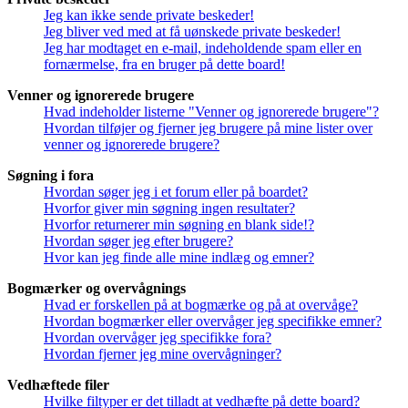
Jeg kan ikke sende private beskeder!
Jeg bliver ved med at få uønskede private beskeder!
Jeg har modtaget en e-mail, indeholdende spam eller en
fornærmelse, fra en bruger på dette board!
Venner og ignorerede brugere
Hvad indeholder listerne "Venner og ignorerede brugere"?
Hvordan tilføjer og fjerner jeg brugere på mine lister over
venner og ignorerede brugere?
Søgning i fora
Hvordan søger jeg i et forum eller på boardet?
Hvorfor giver min søgning ingen resultater?
Hvorfor returnerer min søgning en blank side!?
Hvordan søger jeg efter brugere?
Hvor kan jeg finde alle mine indlæg og emner?
Bogmærker og overvågnings
Hvad er forskellen på at bogmærke og på at overvåge?
Hvordan bogmærker eller overvåger jeg specifikke emner?
Hvordan overvåger jeg specifikke fora?
Hvordan fjerner jeg mine overvågninger?
Vedhæftede filer
Hvilke filtyper er det tilladt at vedhæfte på dette board?