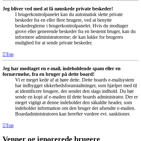
Jeg bliver ved med at få uønskede private beskeder!
I brugerkontrolpanelet kan du automatisk slette private
beskeder fra en eller flere brugere, ved at benytte
beskedreglerne i brugerkontrolpanelet. Hvis du modtager
grove eller generende beskeder fra en bestemt bruger, kan du
informere administratorerne; de kan lukke for brugeres
mulighed for at sende private beskeder.
Top
Jeg har modtaget en e-mail, indeholdende spam eller en
fornærmelse, fra en bruger på dette board!
Vi er meget kede af at høre dette. Dette boards e-mailsystem
har indbygget sikkerhedsforanstaltninger, som hjælper med til
at identificere brugere, der sender den slags indhold. Du bør
sende en kopi af e-mailen til dette boards administrator. Der er
meget vigtigt at denne indeholder den såkaldte header, som
indeholder information om den bruger der afsendte e-mailen.
Boardadministratoren kan herefter vurdere evt. sanktioner.
Top
Venner og ignorerede brugere