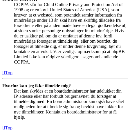
COPPA står for Child Online Privacy and Protection Act of
1998 og er en lov i United States of America (USA), som
kræver, at et websted, som potentielt samler information fra
mindreårige under 13 år, skal have en skriftlig tilladelse fra
forældrene eller på anden måde have en legal godkendelse af,
at siden samler personlige oplysninger fra mindreårige. Hvis
du er usikker på, om du er omfattet af denne lov, fordi
mindreårige forsøger at tilmelde sig, eller om boardet, du
forsøger at tilmelde dig, er under denne lovgivning, bør du
kontakte en advokat. Vær venligst opmærksom på at phpBB
Limited ikke kan rådgive yderligere i sager omhandlende
COPPA.
Top
Hvorfor kan jeg ikke tilmelde mig?
Det kan skyldes at en boardadministrator har udelukket din
IP-adresse eller har forbudt brugernavnet, du forsøger at
tilmelde dig med. En boardadministrator kan også have slået
muligheden for at tilmelde sig fra og bevidst have lukket for
nye tilmeldinger. Kontakt en boardadministrator for at få
hjælp.
Top