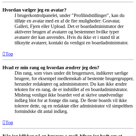
Hvordan vælger jeg en avatar?
I brugerkontrolpanelet, under "Profilindstillinger", kan du
tilføje en avatar med en af de fire muligheder: Gravatar,
Galleri, Fjern eller Upload. Det er boardadministrator der
aktiverer brugen af avatarer og bestemmer hvilke typer
avatarer der kan anvendes. Hvis du ikke er i stand til at
tilknytte avatarer, kontakt da venligst en boardadministrator.
Top
Hvad er min rang og hvordan ændrer jeg den?
Din rang, som vises under dit brugernavn, indikerer særlige
brugere, for eksempel medlemskab af bestemte brugergrupper,
herunder redaktører og administratorer. Du kan ikke ændre
teksten for en rang, de er indstillet af en boardadministrator.
Misbrug venligst ikke boardet ved at skrive unødvendige
indlæg blot for at forøge din rang. De fleste boards vil ikke
tolerere dette, og en redaktør eller administrator vil simpelthen
formindske dit antal indlæg.
Top