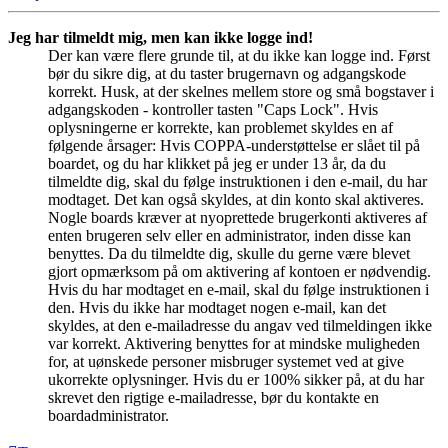
Jeg har tilmeldt mig, men kan ikke logge ind!
Der kan være flere grunde til, at du ikke kan logge ind. Først
bør du sikre dig, at du taster brugernavn og adgangskode
korrekt. Husk, at der skelnes mellem store og små bogstaver i
adgangskoden - kontroller tasten "Caps Lock". Hvis
oplysningerne er korrekte, kan problemet skyldes en af
følgende årsager: Hvis COPPA-understøttelse er slået til på
boardet, og du har klikket på jeg er under 13 år, da du
tilmeldte dig, skal du følge instruktionen i den e-mail, du har
modtaget. Det kan også skyldes, at din konto skal aktiveres.
Nogle boards kræver at nyoprettede brugerkonti aktiveres af
enten brugeren selv eller en administrator, inden disse kan
benyttes. Da du tilmeldte dig, skulle du gerne være blevet
gjort opmærksom på om aktivering af kontoen er nødvendig.
Hvis du har modtaget en e-mail, skal du følge instruktionen i
den. Hvis du ikke har modtaget nogen e-mail, kan det
skyldes, at den e-mailadresse du angav ved tilmeldingen ikke
var korrekt. Aktivering benyttes for at mindske muligheden
for, at uønskede personer misbruger systemet ved at give
ukorrekte oplysninger. Hvis du er 100% sikker på, at du har
skrevet den rigtige e-mailadresse, bør du kontakte en
boardadministrator.