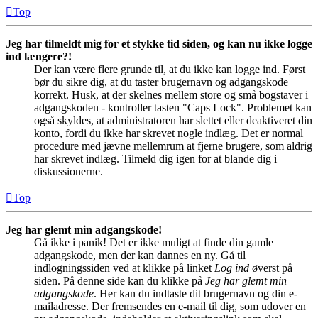
Top
Jeg har tilmeldt mig for et stykke tid siden, og kan nu ikke logge
ind længere?!
Der kan være flere grunde til, at du ikke kan logge ind. Først
bør du sikre dig, at du taster brugernavn og adgangskode
korrekt. Husk, at der skelnes mellem store og små bogstaver i
adgangskoden - kontroller tasten "Caps Lock". Problemet kan
også skyldes, at administratoren har slettet eller deaktiveret din
konto, fordi du ikke har skrevet nogle indlæg. Det er normal
procedure med jævne mellemrum at fjerne brugere, som aldrig
har skrevet indlæg. Tilmeld dig igen for at blande dig i
diskussionerne.
Top
Jeg har glemt min adgangskode!
Gå ikke i panik! Det er ikke muligt at finde din gamle
adgangskode, men der kan dannes en ny. Gå til
indlogningssiden ved at klikke på linket
Log ind
øverst på
siden. På denne side kan du klikke på
Jeg har glemt min
adgangskode
. Her kan du indtaste dit brugernavn og din e-
mailadresse. Der fremsendes en e-mail til dig, som udover en