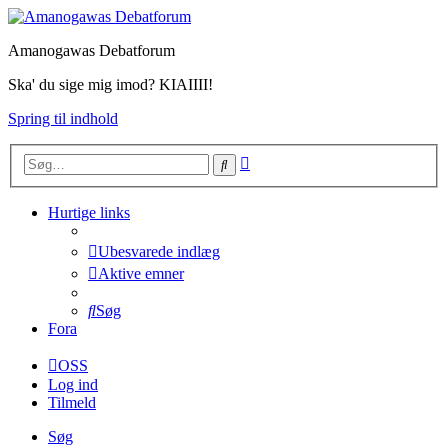
Amanogawas Debatforum
Ska' du sige mig imod? KIAIIII!
Spring til indhold
Avanceret
Søg
søgning
Hurtige links
Ubesvarede indlæg
Aktive emner
Søg
Fora
OSS
Log ind
Tilmeld
Søg