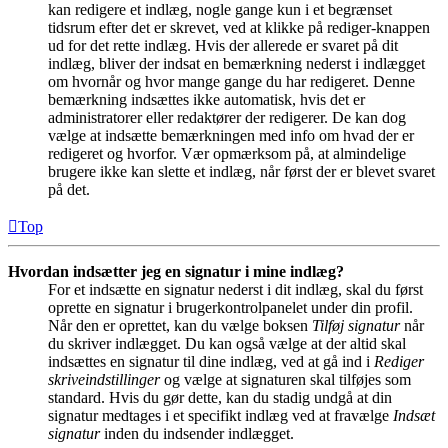
kan redigere et indlæg, nogle gange kun i et begrænset
tidsrum efter det er skrevet, ved at klikke på rediger-knappen
ud for det rette indlæg. Hvis der allerede er svaret på dit
indlæg, bliver der indsat en bemærkning nederst i indlægget
om hvornår og hvor mange gange du har redigeret. Denne
bemærkning indsættes ikke automatisk, hvis det er
administratorer eller redaktører der redigerer. De kan dog
vælge at indsætte bemærkningen med info om hvad der er
redigeret og hvorfor. Vær opmærksom på, at almindelige
brugere ikke kan slette et indlæg, når først der er blevet svaret
på det.
Top
Hvordan indsætter jeg en signatur i mine indlæg?
For et indsætte en signatur nederst i dit indlæg, skal du først
oprette en signatur i brugerkontrolpanelet under din profil.
Når den er oprettet, kan du vælge boksen
Tilføj signatur
når
du skriver indlægget. Du kan også vælge at der altid skal
indsættes en signatur til dine indlæg, ved at gå ind i
Rediger
skriveindstillinger
og vælge at signaturen skal tilføjes som
standard. Hvis du gør dette, kan du stadig undgå at din
signatur medtages i et specifikt indlæg ved at fravælge
Indsæt
signatur
inden du indsender indlægget.