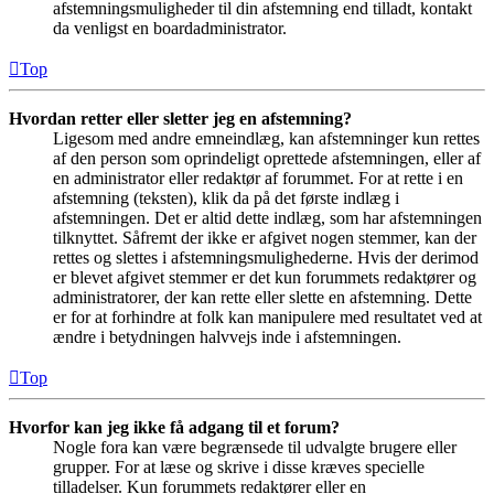
afstemningsmuligheder til din afstemning end tilladt, kontakt
da venligst en boardadministrator.
Top
Hvordan retter eller sletter jeg en afstemning?
Ligesom med andre emneindlæg, kan afstemninger kun rettes
af den person som oprindeligt oprettede afstemningen, eller af
en administrator eller redaktør af forummet. For at rette i en
afstemning (teksten), klik da på det første indlæg i
afstemningen. Det er altid dette indlæg, som har afstemningen
tilknyttet. Såfremt der ikke er afgivet nogen stemmer, kan der
rettes og slettes i afstemningsmulighederne. Hvis der derimod
er blevet afgivet stemmer er det kun forummets redaktører og
administratorer, der kan rette eller slette en afstemning. Dette
er for at forhindre at folk kan manipulere med resultatet ved at
ændre i betydningen halvvejs inde i afstemningen.
Top
Hvorfor kan jeg ikke få adgang til et forum?
Nogle fora kan være begrænsede til udvalgte brugere eller
grupper. For at læse og skrive i disse kræves specielle
tilladelser. Kun forummets redaktører eller en