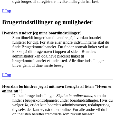
også bruges til at registrere, hvilke indlæg du har læst.
Top
Brugerindstillinger og muligheder
Hvordan ændrer jeg mine boardindstillinger?
Som tilmeldt bruger kan du ændre på, hvordan boardet
fungerer for dig. For at se eller ændre indstillingerne skal du
finde Brugerkontrolpanelet. Du finder normalt linket ved at
klikke på dit brugernavn i toppen af siden. Boardets
administrator kan dog have placeret linket til
brugerkontrolpanelet et andet sted. Alle dine indstillinger
bliver gemt til dine næste besøg.
Top
Hvordan forhindrer jeg at mit navn fremgår af listen "Hvem er
online nu"?
Du kan bruge indstillingen
Skjul min onlinestatus
, som du
finder i brugerkontrolpanelet under boardindstillinger. Hvis du
vælger
Ja
, er det kun boardets administratorer, redaktører og
dig selv, der kan se, når du er online. For alle andre vil du i
onlinelisten herefter fremtræde som "skjult bruger".