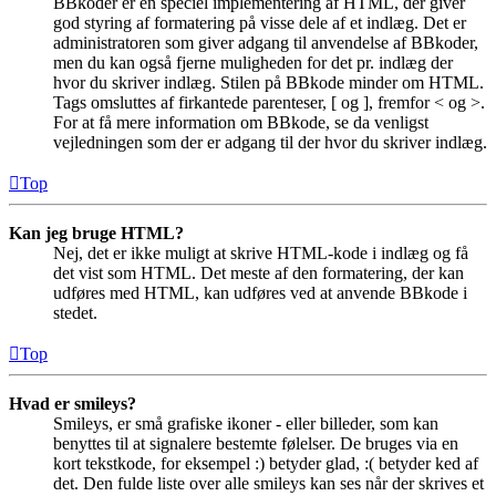
BBkoder er en speciel implementering af HTML, der giver
god styring af formatering på visse dele af et indlæg. Det er
administratoren som giver adgang til anvendelse af BBkoder,
men du kan også fjerne muligheden for det pr. indlæg der
hvor du skriver indlæg. Stilen på BBkode minder om HTML.
Tags omsluttes af firkantede parenteser, [ og ], fremfor < og >.
For at få mere information om BBkode, se da venligst
vejledningen som der er adgang til der hvor du skriver indlæg.
Top
Kan jeg bruge HTML?
Nej, det er ikke muligt at skrive HTML-kode i indlæg og få
det vist som HTML. Det meste af den formatering, der kan
udføres med HTML, kan udføres ved at anvende BBkode i
stedet.
Top
Hvad er smileys?
Smileys, er små grafiske ikoner - eller billeder, som kan
benyttes til at signalere bestemte følelser. De bruges via en
kort tekstkode, for eksempel :) betyder glad, :( betyder ked af
det. Den fulde liste over alle smileys kan ses når der skrives et