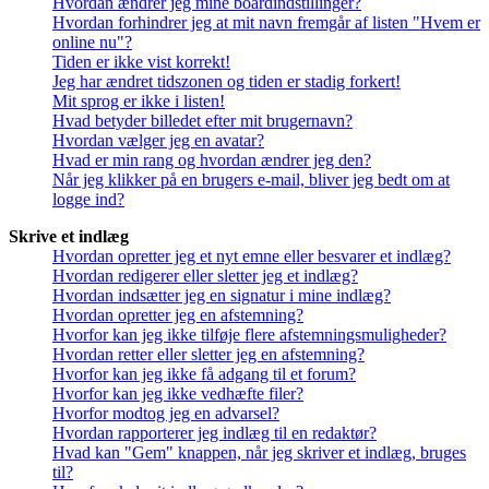
Hvordan ændrer jeg mine boardindstillinger?
Hvordan forhindrer jeg at mit navn fremgår af listen "Hvem er
online nu"?
Tiden er ikke vist korrekt!
Jeg har ændret tidszonen og tiden er stadig forkert!
Mit sprog er ikke i listen!
Hvad betyder billedet efter mit brugernavn?
Hvordan vælger jeg en avatar?
Hvad er min rang og hvordan ændrer jeg den?
Når jeg klikker på en brugers e-mail, bliver jeg bedt om at
logge ind?
Skrive et indlæg
Hvordan opretter jeg et nyt emne eller besvarer et indlæg?
Hvordan redigerer eller sletter jeg et indlæg?
Hvordan indsætter jeg en signatur i mine indlæg?
Hvordan opretter jeg en afstemning?
Hvorfor kan jeg ikke tilføje flere afstemningsmuligheder?
Hvordan retter eller sletter jeg en afstemning?
Hvorfor kan jeg ikke få adgang til et forum?
Hvorfor kan jeg ikke vedhæfte filer?
Hvorfor modtog jeg en advarsel?
Hvordan rapporterer jeg indlæg til en redaktør?
Hvad kan "Gem" knappen, når jeg skriver et indlæg, bruges
til?