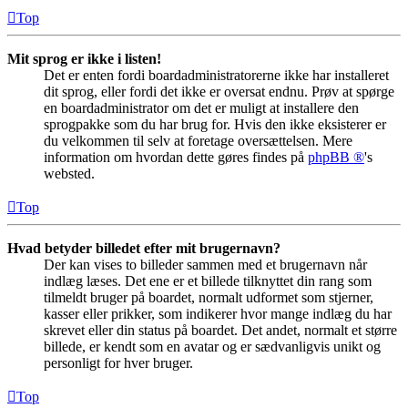
Top
Mit sprog er ikke i listen!
Det er enten fordi boardadministratorerne ikke har installeret
dit sprog, eller fordi det ikke er oversat endnu. Prøv at spørge
en boardadministrator om det er muligt at installere den
sprogpakke som du har brug for. Hvis den ikke eksisterer er
du velkommen til selv at foretage oversættelsen. Mere
information om hvordan dette gøres findes på
phpBB ®
's
websted.
Top
Hvad betyder billedet efter mit brugernavn?
Der kan vises to billeder sammen med et brugernavn når
indlæg læses. Det ene er et billede tilknyttet din rang som
tilmeldt bruger på boardet, normalt udformet som stjerner,
kasser eller prikker, som indikerer hvor mange indlæg du har
skrevet eller din status på boardet. Det andet, normalt et større
billede, er kendt som en avatar og er sædvanligvis unikt og
personligt for hver bruger.
Top