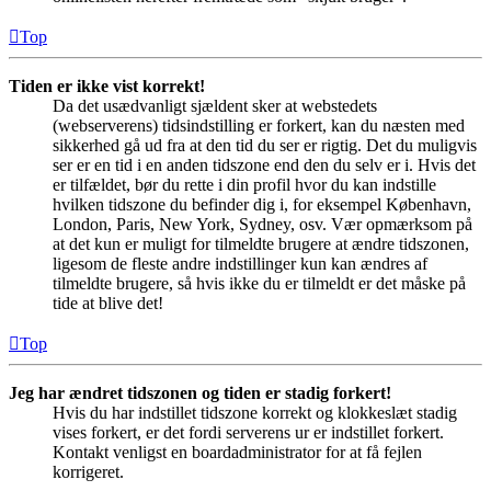
Top
Tiden er ikke vist korrekt!
Da det usædvanligt sjældent sker at webstedets
(webserverens) tidsindstilling er forkert, kan du næsten med
sikkerhed gå ud fra at den tid du ser er rigtig. Det du muligvis
ser er en tid i en anden tidszone end den du selv er i. Hvis det
er tilfældet, bør du rette i din profil hvor du kan indstille
hvilken tidszone du befinder dig i, for eksempel København,
London, Paris, New York, Sydney, osv. Vær opmærksom på
at det kun er muligt for tilmeldte brugere at ændre tidszonen,
ligesom de fleste andre indstillinger kun kan ændres af
tilmeldte brugere, så hvis ikke du er tilmeldt er det måske på
tide at blive det!
Top
Jeg har ændret tidszonen og tiden er stadig forkert!
Hvis du har indstillet tidszone korrekt og klokkeslæt stadig
vises forkert, er det fordi serverens ur er indstillet forkert.
Kontakt venligst en boardadministrator for at få fejlen
korrigeret.