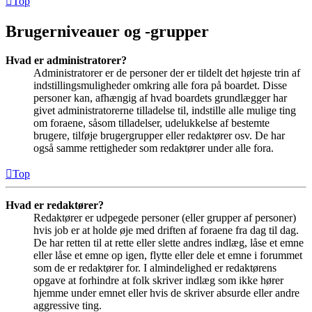
Top
Brugerniveauer og -grupper
Hvad er administratorer?
Administratorer er de personer der er tildelt det højeste trin af
indstillingsmuligheder omkring alle fora på boardet. Disse
personer kan, afhængig af hvad boardets grundlægger har
givet administratorerne tilladelse til, indstille alle mulige ting
om foraene, såsom tilladelser, udelukkelse af bestemte
brugere, tilføje brugergrupper eller redaktører osv. De har
også samme rettigheder som redaktører under alle fora.
Top
Hvad er redaktører?
Redaktører er udpegede personer (eller grupper af personer)
hvis job er at holde øje med driften af foraene fra dag til dag.
De har retten til at rette eller slette andres indlæg, låse et emne
eller låse et emne op igen, flytte eller dele et emne i forummet
som de er redaktører for. I almindelighed er redaktørens
opgave at forhindre at folk skriver indlæg som ikke hører
hjemme under emnet eller hvis de skriver absurde eller andre
aggressive ting.