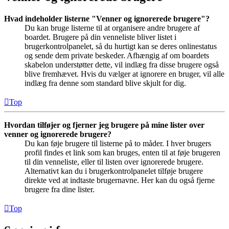
Hvad indeholder listerne "Venner og ignorerede brugere"?
Du kan bruge listerne til at organisere andre brugere af
boardet. Brugere på din venneliste bliver listet i
brugerkontrolpanelet, så du hurtigt kan se deres onlinestatus
og sende dem private beskeder. Afhængig af om boardets
skabelon understøtter dette, vil indlæg fra disse brugere også
blive fremhævet. Hvis du vælger at ignorere en bruger, vil alle
indlæg fra denne som standard blive skjult for dig.
Top
Hvordan tilføjer og fjerner jeg brugere på mine lister over
venner og ignorerede brugere?
Du kan føje brugere til listerne på to måder. I hver brugers
profil findes et link som kan bruges, enten til at føje brugeren
til din venneliste, eller til listen over ignorerede brugere.
Alternativt kan du i brugerkontrolpanelet tilføje brugere
direkte ved at indtaste brugernavne. Her kan du også fjerne
brugere fra dine lister.
Top