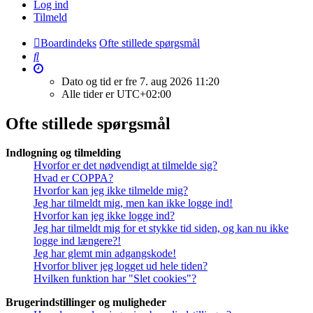
Log ind
Tilmeld
Boardindeks
Ofte stillede spørgsmål
Søg
Dato og tid er fre 7. aug 2026 11:20
Alle tider er
UTC+02:00
Ofte stillede spørgsmål
Indlogning og tilmelding
Hvorfor er det nødvendigt at tilmelde sig?
Hvad er COPPA?
Hvorfor kan jeg ikke tilmelde mig?
Jeg har tilmeldt mig, men kan ikke logge ind!
Hvorfor kan jeg ikke logge ind?
Jeg har tilmeldt mig for et stykke tid siden, og kan nu ikke
logge ind længere?!
Jeg har glemt min adgangskode!
Hvorfor bliver jeg logget ud hele tiden?
Hvilken funktion har "Slet cookies"?
Brugerindstillinger og muligheder