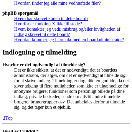
Hvordan finder jeg alle mine vedhæftede filer?
phpBB spørgsmål
Hvem har skrevet koden til dette board?
Hvorfor er funktion X ikke til stede?
Hvem kontakter jeg vedr. misbrug og/eller lovligheden af
indlæg skrevet til dette board?
Hvordan kommer jeg i kontakt med en boardadministrator?
Indlogning og tilmelding
Hvorfor er det nødvendigt at tilmelde sig?
Det er ikke sikkert, at det er nødvendigt; det er boardets
administrator, der afgør, om det er nødvendigt at tilmelde sig
for at skrive indlæg. Tilmelding er dog altid en god ide, da det
giver adgang til flere muligheder, som ikke er tilgængelige for
anonyme brugere; funktioner som personligt billede på dine
indlæg, private beskeder, sende e-mails til andre tilmeldte
brugere, brugergrupper osv. Det anbefales derfor at tilmelde
sig, og det tager kun et øjeblik.
Top
Hvad er COPPA?