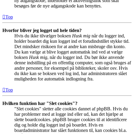
ny adgangskode, indeholder et aktiveringslink som skal
besøges før de nye adgangskode kan benyttes.
Top
Hvorfor bliver jeg logget ud hele tiden?
Hvis du ikke tilvælger boksen
Husk mig
når du logger ind,
holder boardet dig kun logget ind et forudindstillet stykke tid.
Det mindsker risikoen for at andre kan misbruge din konto.
Du kan vælge at blive logget automatisk ind ved at vælge
boksen
Husk mig
, når du logger ind. Du bør ikke anvende
denne indstilling på en offentlig computer, som også bruges af
andre personer, for eksempel på biblioteker, skoler osv. Hvis
du ikke kan se boksen ved log ind, har administratoren slået
muligheden for automatisk indlogning fra.
Top
Hvilken funktion har "Slet cookies"?
"Slet cookies" sletter alle cookies dannet af phpBB. Hvis du
har problemer med at logge ind eller ud, kan det hjælpe at
slette boardcookies. phpBB bruger cookies til at identificere
dig og holde dig logget ind på boardet. Hvis en
boardadministrator har slået funktionen til, kan cookies bl.a.