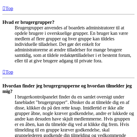
Top
Hvad er brugergrupper?
Brugergrupper anvendes af boardets administratorer til at
opdele brugere i overskuelige grupper. En bruger kan være
medlem af flere grupper og hver gruppe kan tildeles
individuelle tilladelser. Det gør det enkelt for
administratorerne at ændre tilladelser for mange brugere
samtidig, som at tildele redaktørtilladelser i et bestemt forum,
eller til at give brugere adgang til private fora.
Top
Hvordan finder jeg brugergrupperne og hvordan tilmelder jeg
mig?
I brugerkontrolpanelet finder du en samlet oversigt under
fanebladet "brugergrupper". Ønsker du at tilmelde dig en af
disse, klikker du på den rette knap. Imidlertid er ikke alle
grupper åbne, nogle kræver godkendelse, andre er lukkede og
andre kan desuden have skjult medlemmerne. Hvis gruppen
er en åben, kan du tilmelde dig ved at klikke dig frem. Hvis
tilmelding til en gruppe kræver godkendelse, skal
gruppelederen godkende din tilmelding og vedkommende