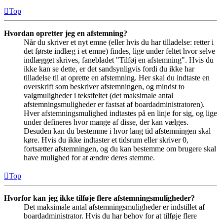
Top
Hvordan opretter jeg en afstemning?
Når du skriver et nyt emne (eller hvis du har tilladelse: retter i
det første indlæg i et emne) findes, lige under feltet hvor selve
indlægget skrives, fanebladet "Tilføj en afstemning". Hvis du
ikke kan se dette, er det sandsynligvis fordi du ikke har
tilladelse til at oprette en afstemning. Her skal du indtaste en
overskrift som beskriver afstemningen, og mindst to
valgmuligheder i tekstfeltet (det maksimale antal
afstemningsmuligheder er fastsat af boardadministratoren).
Hver afstemningsmulighed indtastes på en linje for sig, og lige
under defineres hvor mange af disse, der kan vælges.
Desuden kan du bestemme i hvor lang tid afstemningen skal
køre. Hvis du ikke indtaster et tidsrum eller skriver 0,
fortsætter afstemningen, og du kan bestemme om brugere skal
have mulighed for at ændre deres stemme.
Top
Hvorfor kan jeg ikke tilføje flere afstemningsmuligheder?
Det maksimale antal afstemningsmuligheder er indstillet af
boardadministrator. Hvis du har behov for at tilføje flere