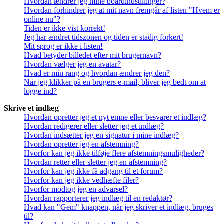
Hvordan ændrer jeg mine boardindstillinger?
Hvordan forhindrer jeg at mit navn fremgår af listen "Hvem er
online nu"?
Tiden er ikke vist korrekt!
Jeg har ændret tidszonen og tiden er stadig forkert!
Mit sprog er ikke i listen!
Hvad betyder billedet efter mit brugernavn?
Hvordan vælger jeg en avatar?
Hvad er min rang og hvordan ændrer jeg den?
Når jeg klikker på en brugers e-mail, bliver jeg bedt om at
logge ind?
Skrive et indlæg
Hvordan opretter jeg et nyt emne eller besvarer et indlæg?
Hvordan redigerer eller sletter jeg et indlæg?
Hvordan indsætter jeg en signatur i mine indlæg?
Hvordan opretter jeg en afstemning?
Hvorfor kan jeg ikke tilføje flere afstemningsmuligheder?
Hvordan retter eller sletter jeg en afstemning?
Hvorfor kan jeg ikke få adgang til et forum?
Hvorfor kan jeg ikke vedhæfte filer?
Hvorfor modtog jeg en advarsel?
Hvordan rapporterer jeg indlæg til en redaktør?
Hvad kan "Gem" knappen, når jeg skriver et indlæg, bruges
til?