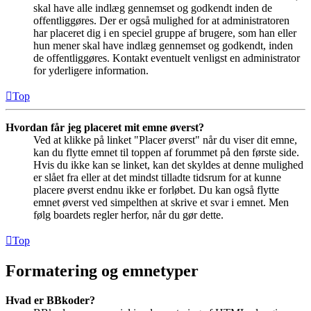
skal have alle indlæg gennemset og godkendt inden de
offentliggøres. Der er også mulighed for at administratoren
har placeret dig i en speciel gruppe af brugere, som han eller
hun mener skal have indlæg gennemset og godkendt, inden
de offentliggøres. Kontakt eventuelt venligst en administrator
for yderligere information.
Top
Hvordan får jeg placeret mit emne øverst?
Ved at klikke på linket "Placer øverst" når du viser dit emne,
kan du flytte emnet til toppen af forummet på den første side.
Hvis du ikke kan se linket, kan det skyldes at denne mulighed
er slået fra eller at det mindst tilladte tidsrum for at kunne
placere øverst endnu ikke er forløbet. Du kan også flytte
emnet øverst ved simpelthen at skrive et svar i emnet. Men
følg boardets regler herfor, når du gør dette.
Top
Formatering og emnetyper
Hvad er BBkoder?