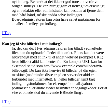
nyt indlæg. Bemærk at det ikke er god tone at overdrive
brugen smileys. De kan hurtigt gøre et indlæg uoverskueligt,
og en redaktør eller administrator kan beslutte at fjerne dem
med hård hånd, måske endda selve indlægget.
Boardadministratoren kan også have sat et maksimum for
antallet af smileys pr. indlæg.
Top
Kan jeg få vist billeder i mit indlæg?
Ja, det kan du. Hvis administratoren har tilladt vedhæftede
filer, kan du uploade billedet til boardet. Ellers kan det være
nødvendigt med et link til et andet websted (komplet URL)
hvor billedet altid kan hentes fra. En komplet URL kan for
eksempel se ud som http://www.example.com/billeder/mit-
billede.gif. Du kan ikke henvise til billeder på din egen
maskine (medmindre disse er på en server der altid er
forbundet med Internettet). Ej heller billeder gemt bag
indlogningsfunktioner, for eksempel hotmail-/yahoo-
postkasser eller andre steder beskyttet af adgangskoder. For at
vise et billede skal du anvende BBkode [img].
Top