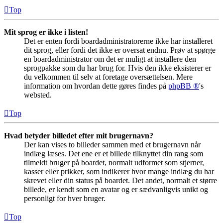
Top
Mit sprog er ikke i listen!
Det er enten fordi boardadministratorerne ikke har installeret
dit sprog, eller fordi det ikke er oversat endnu. Prøv at spørge
en boardadministrator om det er muligt at installere den
sprogpakke som du har brug for. Hvis den ikke eksisterer er
du velkommen til selv at foretage oversættelsen. Mere
information om hvordan dette gøres findes på
phpBB ®
's
websted.
Top
Hvad betyder billedet efter mit brugernavn?
Der kan vises to billeder sammen med et brugernavn når
indlæg læses. Det ene er et billede tilknyttet din rang som
tilmeldt bruger på boardet, normalt udformet som stjerner,
kasser eller prikker, som indikerer hvor mange indlæg du har
skrevet eller din status på boardet. Det andet, normalt et større
billede, er kendt som en avatar og er sædvanligvis unikt og
personligt for hver bruger.
Top