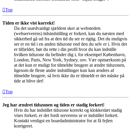
Top
Tiden er ikke vist korrekt!
Da det usædvanligt sjældent sker at webstedets
(webserverens) tidsindstilling er forkert, kan du næsten med
sikkerhed gå ud fra at den tid du ser er rigtig. Det du muligvis
ser er en tid i en anden tidszone end den du selv er i. Hvis det
er tilfældet, bør du rette i din profil hvor du kan indstille
hvilken tidszone du befinder dig i, for eksempel København,
London, Paris, New York, Sydney, osv. Vær opmærksom på
at det kun er muligt for tilmeldte brugere at ændre tidszonen,
ligesom de fleste andre indstillinger kun kan ændres af
tilmeldte brugere, så hvis ikke du er tilmeldt er det måske på
tide at blive det!
Top
Jeg har ændret tidszonen og tiden er stadig forkert!
Hvis du har indstillet tidszone korrekt og klokkeslæt stadig
vises forkert, er det fordi serverens ur er indstillet forkert.
Kontakt venligst en boardadministrator for at få fejlen
korrigeret.