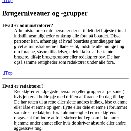
Top
Brugerniveauer og -grupper
Hvad er administratorer?
Administratorer er de personer der er tildelt det højeste trin af
indstillingsmuligheder omkring alle fora på boardet. Disse
personer kan, afhængig af hvad boardets grundlægger har
givet administratorerne tilladelse til, indstille alle mulige ting
om foraene, såsom tilladelser, udelukkelse af bestemte
brugere, tilføje brugergrupper eller redaktører osv. De har
også samme rettigheder som redaktører under alle fora.
Top
Hvad er redaktører?
Redaktører er udpegede personer (eller grupper af personer)
hvis job er at holde øje med driften af foraene fra dag til dag.
De har retten til at rette eller slette andres indlæg, låse et emne
eller låse et emne op igen, flytte eller dele et emne i forummet
som de er redaktører for. I almindelighed er redaktørens
opgave at forhindre at folk skriver indlæg som ikke hører
hjemme under emnet eller hvis de skriver absurde eller andre
aggressive ting.