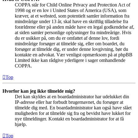
COPPA står for Child Online Privacy and Protection Act of
1998 og er en lov i United States of America (USA), som
kræver, at et websted, som potentielt samler information fra
mindreårige under 13 år, skal have en skriftlig tilladelse fra
forældrene eller på anden måde have en legal godkendelse af,
at siden samler personlige oplysninger fra mindreårige. Hvis
du er usikker på, om du er omfattet af denne lov, fordi
mindreårige forsøger at tilmelde sig, eller om boardet, du
forsøger at tilmelde dig, er under denne lovgivning, bør du
kontakte en advokat. Vær venligst opmærksom på at phpBB
Limited ikke kan rådgive yderligere i sager omhandlende
COPPA.
Top
Hvorfor kan jeg ikke tilmelde mig?
Det kan skyldes at en boardadministrator har udelukket din
IP-adresse eller har forbudt brugernavnet, du forsøger at
tilmelde dig med. En boardadministrator kan også have slået
muligheden for at tilmelde sig fra og bevidst have lukket for
nye tilmeldinger. Kontakt en boardadministrator for at få
hjælp.
Top