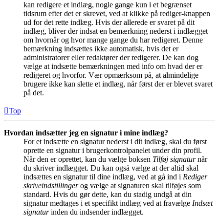
kan redigere et indlæg, nogle gange kun i et begrænset
tidsrum efter det er skrevet, ved at klikke på rediger-knappen
ud for det rette indlæg. Hvis der allerede er svaret på dit
indlæg, bliver der indsat en bemærkning nederst i indlægget
om hvornår og hvor mange gange du har redigeret. Denne
bemærkning indsættes ikke automatisk, hvis det er
administratorer eller redaktører der redigerer. De kan dog
vælge at indsætte bemærkningen med info om hvad der er
redigeret og hvorfor. Vær opmærksom på, at almindelige
brugere ikke kan slette et indlæg, når først der er blevet svaret
på det.
Top
Hvordan indsætter jeg en signatur i mine indlæg?
For et indsætte en signatur nederst i dit indlæg, skal du først
oprette en signatur i brugerkontrolpanelet under din profil.
Når den er oprettet, kan du vælge boksen
Tilføj signatur
når
du skriver indlægget. Du kan også vælge at der altid skal
indsættes en signatur til dine indlæg, ved at gå ind i
Rediger
skriveindstillinger
og vælge at signaturen skal tilføjes som
standard. Hvis du gør dette, kan du stadig undgå at din
signatur medtages i et specifikt indlæg ved at fravælge
Indsæt
signatur
inden du indsender indlægget.