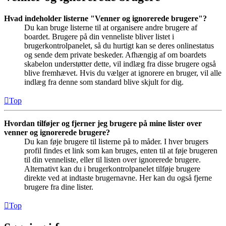
Hvad indeholder listerne "Venner og ignorerede brugere"?
Du kan bruge listerne til at organisere andre brugere af
boardet. Brugere på din venneliste bliver listet i
brugerkontrolpanelet, så du hurtigt kan se deres onlinestatus
og sende dem private beskeder. Afhængig af om boardets
skabelon understøtter dette, vil indlæg fra disse brugere også
blive fremhævet. Hvis du vælger at ignorere en bruger, vil alle
indlæg fra denne som standard blive skjult for dig.
Top
Hvordan tilføjer og fjerner jeg brugere på mine lister over
venner og ignorerede brugere?
Du kan føje brugere til listerne på to måder. I hver brugers
profil findes et link som kan bruges, enten til at føje brugeren
til din venneliste, eller til listen over ignorerede brugere.
Alternativt kan du i brugerkontrolpanelet tilføje brugere
direkte ved at indtaste brugernavne. Her kan du også fjerne
brugere fra dine lister.
Top