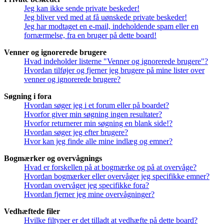
Jeg kan ikke sende private beskeder!
Jeg bliver ved med at få uønskede private beskeder!
Jeg har modtaget en e-mail, indeholdende spam eller en
fornærmelse, fra en bruger på dette board!
Venner og ignorerede brugere
Hvad indeholder listerne "Venner og ignorerede brugere"?
Hvordan tilføjer og fjerner jeg brugere på mine lister over
venner og ignorerede brugere?
Søgning i fora
Hvordan søger jeg i et forum eller på boardet?
Hvorfor giver min søgning ingen resultater?
Hvorfor returnerer min søgning en blank side!?
Hvordan søger jeg efter brugere?
Hvor kan jeg finde alle mine indlæg og emner?
Bogmærker og overvågnings
Hvad er forskellen på at bogmærke og på at overvåge?
Hvordan bogmærker eller overvåger jeg specifikke emner?
Hvordan overvåger jeg specifikke fora?
Hvordan fjerner jeg mine overvågninger?
Vedhæftede filer
Hvilke filtyper er det tilladt at vedhæfte på dette board?