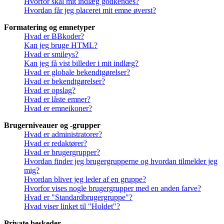
Hvorfor skal mit indlæg godkendes?
Hvordan får jeg placeret mit emne øverst?
Formatering og emnetyper
Hvad er BBkoder?
Kan jeg bruge HTML?
Hvad er smileys?
Kan jeg få vist billeder i mit indlæg?
Hvad er globale bekendtgørelser?
Hvad er bekendtgørelser?
Hvad er opslag?
Hvad er låste emner?
Hvad er emneikoner?
Brugerniveauer og -grupper
Hvad er administratorer?
Hvad er redaktører?
Hvad er brugergrupper?
Hvordan finder jeg brugergrupperne og hvordan tilmelder jeg
mig?
Hvordan bliver jeg leder af en gruppe?
Hvorfor vises nogle brugergrupper med en anden farve?
Hvad er "Standardbrugergruppe"?
Hvad viser linket til "Holdet"?
Private beskeder