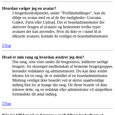
Hvordan vælger jeg en avatar?
I brugerkontrolpanelet, under "Profilindstillinger", kan du
tilføje en avatar med en af de fire muligheder: Gravatar,
Galleri, Fjern eller Upload. Det er boardadministrator der
aktiverer brugen af avatarer og bestemmer hvilke typer
avatarer der kan anvendes. Hvis du ikke er i stand til at
tilknytte avatarer, kontakt da venligst en boardadministrator.
Top
Hvad er min rang og hvordan ændrer jeg den?
Din rang, som vises under dit brugernavn, indikerer særlige
brugere, for eksempel medlemskab af bestemte brugergrupper,
herunder redaktører og administratorer. Du kan ikke ændre
teksten for en rang, de er indstillet af en boardadministrator.
Misbrug venligst ikke boardet ved at skrive unødvendige
indlæg blot for at forøge din rang. De fleste boards vil ikke
tolerere dette, og en redaktør eller administrator vil simpelthen
formindske dit antal indlæg.
Top