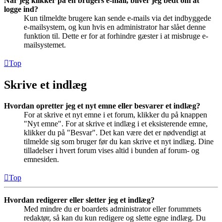
Når jeg klikker på en brugers e-mail, bliver jeg bedt om at
logge ind?
Kun tilmeldte brugere kan sende e-mails via det indbyggede
e-mailsystem, og kun hvis en administrator har slået denne
funktion til. Dette er for at forhindre gæster i at misbruge e-
mailsystemet.
Top
Skrive et indlæg
Hvordan opretter jeg et nyt emne eller besvarer et indlæg?
For at skrive et nyt emne i et forum, klikker du på knappen
"Nyt emne". For at skrive et indlæg i et eksisterende emne,
klikker du på "Besvar". Det kan være det er nødvendigt at
tilmelde sig som bruger før du kan skrive et nyt indlæg. Dine
tilladelser i hvert forum vises altid i bunden af forum- og
emnesiden.
Top
Hvordan redigerer eller sletter jeg et indlæg?
Med mindre du er boardets administrator eller forummets
redaktør, så kan du kun redigere og slette egne indlæg. Du