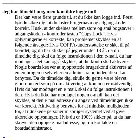
Jeg har tilmeldt mig, men kan ikke logge ind!
Der kan være flere grunde til, at du ikke kan logge ind. Først
bør du sikre dig, at du taster brugernavn og adgangskode
korrekt. Husk, at der skelnes mellem store og små bogstaver i
adgangskoden - kontroller tasten "Caps Lock". Hvis
oplysningerne er korrekte, kan problemet skyldes en af
følgende årsager: Hvis COPPA-understøttelse er slået til på
boardet, og du har klikket på jeg er under 13 år, da du
tilmeldte dig, skal du følge instruktionen i den e-mail, du har
modtaget. Det kan også skyldes, at din konto skal aktiveres.
Nogle boards kræver at nyoprettede brugerkonti aktiveres af
enten brugeren selv eller en administrator, inden disse kan
benyttes. Da du tilmeldte dig, skulle du gerne være blevet
gjort opmærksom på om aktivering af kontoen er nødvendig.
Hvis du har modtaget en e-mail, skal du følge instruktionen i
den. Hvis du ikke har modtaget nogen e-mail, kan det
skyldes, at den e-mailadresse du angav ved tilmeldingen ikke
var korrekt. Aktivering benyttes for at mindske muligheden
for, at uønskede personer misbruger systemet ved at give
ukorrekte oplysninger. Hvis du er 100% sikker på, at du har
skrevet den rigtige e-mailadresse, bør du kontakte en
boardadministrator.