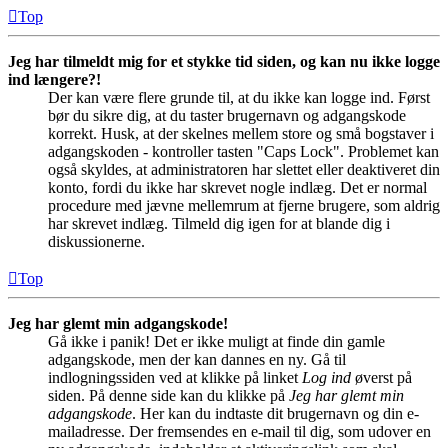
Top
Jeg har tilmeldt mig for et stykke tid siden, og kan nu ikke logge
ind længere?!
Der kan være flere grunde til, at du ikke kan logge ind. Først
bør du sikre dig, at du taster brugernavn og adgangskode
korrekt. Husk, at der skelnes mellem store og små bogstaver i
adgangskoden - kontroller tasten "Caps Lock". Problemet kan
også skyldes, at administratoren har slettet eller deaktiveret din
konto, fordi du ikke har skrevet nogle indlæg. Det er normal
procedure med jævne mellemrum at fjerne brugere, som aldrig
har skrevet indlæg. Tilmeld dig igen for at blande dig i
diskussionerne.
Top
Jeg har glemt min adgangskode!
Gå ikke i panik! Det er ikke muligt at finde din gamle
adgangskode, men der kan dannes en ny. Gå til
indlogningssiden ved at klikke på linket
Log ind
øverst på
siden. På denne side kan du klikke på
Jeg har glemt min
adgangskode
. Her kan du indtaste dit brugernavn og din e-
mailadresse. Der fremsendes en e-mail til dig, som udover en