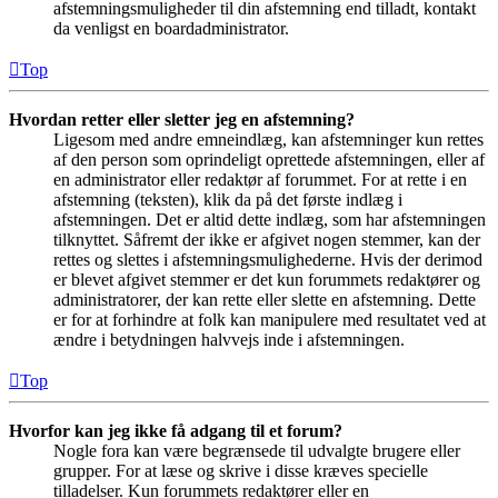
afstemningsmuligheder til din afstemning end tilladt, kontakt
da venligst en boardadministrator.
Top
Hvordan retter eller sletter jeg en afstemning?
Ligesom med andre emneindlæg, kan afstemninger kun rettes
af den person som oprindeligt oprettede afstemningen, eller af
en administrator eller redaktør af forummet. For at rette i en
afstemning (teksten), klik da på det første indlæg i
afstemningen. Det er altid dette indlæg, som har afstemningen
tilknyttet. Såfremt der ikke er afgivet nogen stemmer, kan der
rettes og slettes i afstemningsmulighederne. Hvis der derimod
er blevet afgivet stemmer er det kun forummets redaktører og
administratorer, der kan rette eller slette en afstemning. Dette
er for at forhindre at folk kan manipulere med resultatet ved at
ændre i betydningen halvvejs inde i afstemningen.
Top
Hvorfor kan jeg ikke få adgang til et forum?
Nogle fora kan være begrænsede til udvalgte brugere eller
grupper. For at læse og skrive i disse kræves specielle
tilladelser. Kun forummets redaktører eller en