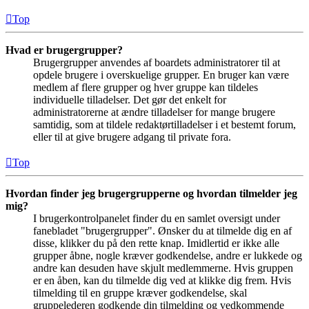
Top
Hvad er brugergrupper?
Brugergrupper anvendes af boardets administratorer til at
opdele brugere i overskuelige grupper. En bruger kan være
medlem af flere grupper og hver gruppe kan tildeles
individuelle tilladelser. Det gør det enkelt for
administratorerne at ændre tilladelser for mange brugere
samtidig, som at tildele redaktørtilladelser i et bestemt forum,
eller til at give brugere adgang til private fora.
Top
Hvordan finder jeg brugergrupperne og hvordan tilmelder jeg
mig?
I brugerkontrolpanelet finder du en samlet oversigt under
fanebladet "brugergrupper". Ønsker du at tilmelde dig en af
disse, klikker du på den rette knap. Imidlertid er ikke alle
grupper åbne, nogle kræver godkendelse, andre er lukkede og
andre kan desuden have skjult medlemmerne. Hvis gruppen
er en åben, kan du tilmelde dig ved at klikke dig frem. Hvis
tilmelding til en gruppe kræver godkendelse, skal
gruppelederen godkende din tilmelding og vedkommende