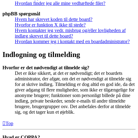
Hvordan finder jeg alle mine vedhæftede filer?
phpBB spørgsmål
Hvem har skrevet koden til dette board?
Hvorfor er funktion X ikke til stede?
Hvem kontakter jeg vedr. misbrug og/eller lovligheden af
indlæg skrevet til dette board?
Hvordan kommer jeg i kontakt med en boardadministrator?
Indlogning og tilmelding
Hvorfor er det nødvendigt at tilmelde sig?
Det er ikke sikkert, at det er nødvendigt; det er boardets
administrator, der afgør, om det er nødvendigt at tilmelde sig
for at skrive indlæg. Tilmelding er dog altid en god ide, da det
giver adgang til flere muligheder, som ikke er tilgængelige for
anonyme brugere; funktioner som personligt billede på dine
indlæg, private beskeder, sende e-mails til andre tilmeldte
brugere, brugergrupper osv. Det anbefales derfor at tilmelde
sig, og det tager kun et øjeblik.
Top
Hvad er COPPA?