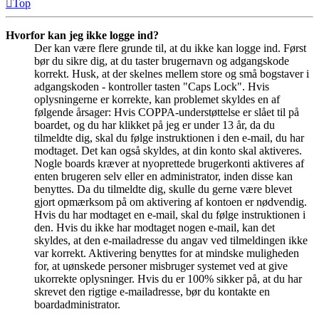
Top
Hvorfor kan jeg ikke logge ind?
Der kan være flere grunde til, at du ikke kan logge ind. Først
bør du sikre dig, at du taster brugernavn og adgangskode
korrekt. Husk, at der skelnes mellem store og små bogstaver i
adgangskoden - kontroller tasten "Caps Lock". Hvis
oplysningerne er korrekte, kan problemet skyldes en af
følgende årsager: Hvis COPPA-understøttelse er slået til på
boardet, og du har klikket på jeg er under 13 år, da du
tilmeldte dig, skal du følge instruktionen i den e-mail, du har
modtaget. Det kan også skyldes, at din konto skal aktiveres.
Nogle boards kræver at nyoprettede brugerkonti aktiveres af
enten brugeren selv eller en administrator, inden disse kan
benyttes. Da du tilmeldte dig, skulle du gerne være blevet
gjort opmærksom på om aktivering af kontoen er nødvendig.
Hvis du har modtaget en e-mail, skal du følge instruktionen i
den. Hvis du ikke har modtaget nogen e-mail, kan det
skyldes, at den e-mailadresse du angav ved tilmeldingen ikke
var korrekt. Aktivering benyttes for at mindske muligheden
for, at uønskede personer misbruger systemet ved at give
ukorrekte oplysninger. Hvis du er 100% sikker på, at du har
skrevet den rigtige e-mailadresse, bør du kontakte en
boardadministrator.