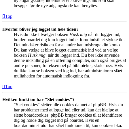
ny adgangskode, indeholder et aktiveringslink som skal
besøges før de nye adgangskode kan benyttes.
Top
Hvorfor bliver jeg logget ud hele tiden?
Hvis du ikke tilvælger boksen
Husk mig
når du logger ind,
holder boardet dig kun logget ind et forudindstillet stykke tid.
Det mindsker risikoen for at andre kan misbruge din konto.
Du kan vælge at blive logget automatisk ind ved at vælge
boksen
Husk mig
, når du logger ind. Du bør ikke anvende
denne indstilling på en offentlig computer, som også bruges af
andre personer, for eksempel på biblioteker, skoler osv. Hvis
du ikke kan se boksen ved log ind, har administratoren slået
muligheden for automatisk indlogning fra.
Top
Hvilken funktion har "Slet cookies"?
"Slet cookies" sletter alle cookies dannet af phpBB. Hvis du
har problemer med at logge ind eller ud, kan det hjælpe at
slette boardcookies. phpBB bruger cookies til at identificere
dig og holde dig logget ind på boardet. Hvis en
boardadministrator har slået funktionen til, kan cookies bl.a.