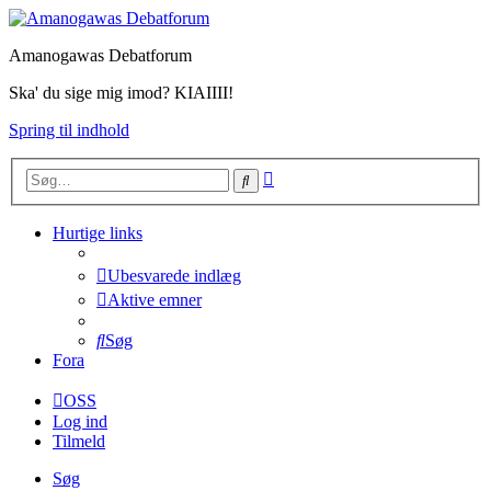
Amanogawas Debatforum
Ska' du sige mig imod? KIAIIII!
Spring til indhold
Avanceret
Søg
søgning
Hurtige links
Ubesvarede indlæg
Aktive emner
Søg
Fora
OSS
Log ind
Tilmeld
Søg