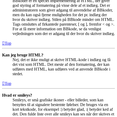
BBkoder er en speciel implementering af HTML, der giver
god styring af formatering på visse dele af et indlæg. Det er
administratoren som giver adgang til anvendelse af BBkoder,
men du kan også fjerne muligheden for det pr. indlæg der
hvor du skriver indlæg. Stilen på BBkode minder om HTML.
Tags omsluttes af firkantede parenteser, [ og ], fremfor < og >.
For at få mere information om BBkode, se da venligst
vejledningen som der er adgang til der hvor du skriver indlæg.
Top
Kan jeg bruge HTML?
Nej, det er ikke muligt at skrive HTML-kode i indlæg og få
det vist som HTML. Det meste af den formatering, der kan
udføres med HTML, kan udføres ved at anvende BBkode i
stedet.
Top
Hvad er smileys?
Smileys, er små grafiske ikoner - eller billeder, som kan
benyttes til at signalere bestemte følelser. De bruges via en
kort tekstkode, for eksempel :) betyder glad, :( betyder ked af
det. Den fulde liste over alle smileys kan ses når der skrives et