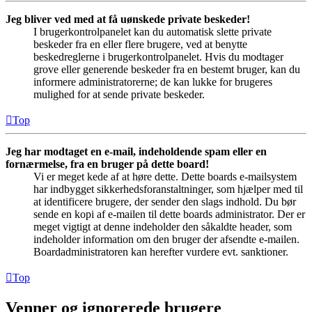
Jeg bliver ved med at få uønskede private beskeder!
I brugerkontrolpanelet kan du automatisk slette private
beskeder fra en eller flere brugere, ved at benytte
beskedreglerne i brugerkontrolpanelet. Hvis du modtager
grove eller generende beskeder fra en bestemt bruger, kan du
informere administratorerne; de kan lukke for brugeres
mulighed for at sende private beskeder.
Top
Jeg har modtaget en e-mail, indeholdende spam eller en
fornærmelse, fra en bruger på dette board!
Vi er meget kede af at høre dette. Dette boards e-mailsystem
har indbygget sikkerhedsforanstaltninger, som hjælper med til
at identificere brugere, der sender den slags indhold. Du bør
sende en kopi af e-mailen til dette boards administrator. Der er
meget vigtigt at denne indeholder den såkaldte header, som
indeholder information om den bruger der afsendte e-mailen.
Boardadministratoren kan herefter vurdere evt. sanktioner.
Top
Venner og ignorerede brugere