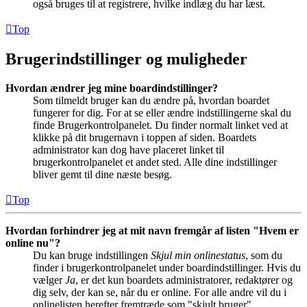
også bruges til at registrere, hvilke indlæg du har læst.
Top
Brugerindstillinger og muligheder
Hvordan ændrer jeg mine boardindstillinger?
Som tilmeldt bruger kan du ændre på, hvordan boardet
fungerer for dig. For at se eller ændre indstillingerne skal du
finde Brugerkontrolpanelet. Du finder normalt linket ved at
klikke på dit brugernavn i toppen af siden. Boardets
administrator kan dog have placeret linket til
brugerkontrolpanelet et andet sted. Alle dine indstillinger
bliver gemt til dine næste besøg.
Top
Hvordan forhindrer jeg at mit navn fremgår af listen "Hvem er
online nu"?
Du kan bruge indstillingen
Skjul min onlinestatus
, som du
finder i brugerkontrolpanelet under boardindstillinger. Hvis du
vælger
Ja
, er det kun boardets administratorer, redaktører og
dig selv, der kan se, når du er online. For alle andre vil du i
onlinelisten herefter fremtræde som "skjult bruger".