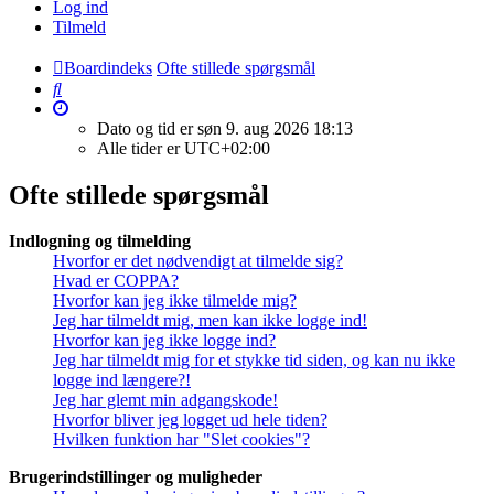
Log ind
Tilmeld
Boardindeks
Ofte stillede spørgsmål
Søg
Dato og tid er søn 9. aug 2026 18:13
Alle tider er
UTC+02:00
Ofte stillede spørgsmål
Indlogning og tilmelding
Hvorfor er det nødvendigt at tilmelde sig?
Hvad er COPPA?
Hvorfor kan jeg ikke tilmelde mig?
Jeg har tilmeldt mig, men kan ikke logge ind!
Hvorfor kan jeg ikke logge ind?
Jeg har tilmeldt mig for et stykke tid siden, og kan nu ikke
logge ind længere?!
Jeg har glemt min adgangskode!
Hvorfor bliver jeg logget ud hele tiden?
Hvilken funktion har "Slet cookies"?
Brugerindstillinger og muligheder