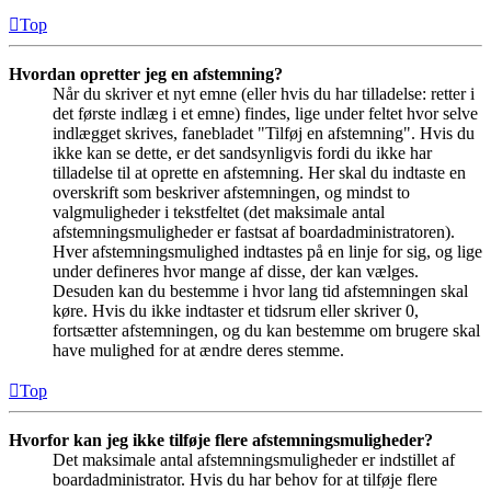
Top
Hvordan opretter jeg en afstemning?
Når du skriver et nyt emne (eller hvis du har tilladelse: retter i
det første indlæg i et emne) findes, lige under feltet hvor selve
indlægget skrives, fanebladet "Tilføj en afstemning". Hvis du
ikke kan se dette, er det sandsynligvis fordi du ikke har
tilladelse til at oprette en afstemning. Her skal du indtaste en
overskrift som beskriver afstemningen, og mindst to
valgmuligheder i tekstfeltet (det maksimale antal
afstemningsmuligheder er fastsat af boardadministratoren).
Hver afstemningsmulighed indtastes på en linje for sig, og lige
under defineres hvor mange af disse, der kan vælges.
Desuden kan du bestemme i hvor lang tid afstemningen skal
køre. Hvis du ikke indtaster et tidsrum eller skriver 0,
fortsætter afstemningen, og du kan bestemme om brugere skal
have mulighed for at ændre deres stemme.
Top
Hvorfor kan jeg ikke tilføje flere afstemningsmuligheder?
Det maksimale antal afstemningsmuligheder er indstillet af
boardadministrator. Hvis du har behov for at tilføje flere