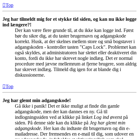
Top
Jeg har tilmeldt mig for et stykke tid siden, og kan nu ikke logge
ind længere?!
Der kan være flere grunde til, at du ikke kan logge ind. Først
bør du sikre dig, at du taster brugernavn og adgangskode
korrekt. Husk, at der skelnes mellem store og små bogstaver i
adgangskoden - kontroller tasten "Caps Lock". Problemet kan
også skyldes, at administratoren har slettet eller deaktiveret din
konto, fordi du ikke har skrevet nogle indlæg. Det er normal
procedure med jævne mellemrum at fjerne brugere, som aldrig
har skrevet indlæg. Tilmeld dig igen for at blande dig i
diskussionerne.
Top
Jeg har glemt min adgangskode!
Gå ikke i panik! Det er ikke muligt at finde din gamle
adgangskode, men der kan dannes en ny. Gå til
indlogningssiden ved at klikke på linket
Log ind
øverst på
siden. På denne side kan du klikke på
Jeg har glemt min
adgangskode
. Her kan du indtaste dit brugernavn og din e-
mailadresse. Der fremsendes en e-mail til dig, som udover en