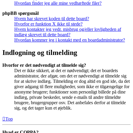
Hvordan finder jeg alle mine vedhæftede filer?
phpBB spørgsmål
Hvem har skrevet koden til dette board?
Hvorfor er funktion X ikke til stede?
Hvem kontakter jeg vedr. misbrug og/eller lovligheden af
indlæg skrevet til dette board?
Hvordan kommer jeg i kontakt med en boardadministrator?
Indlogning og tilmelding
Hvorfor er det nødvendigt at tilmelde sig?
Det er ikke sikkert, at det er nødvendigt; det er boardets
administrator, der afgør, om det er nødvendigt at tilmelde sig
for at skrive indlæg. Tilmelding er dog altid en god ide, da det
giver adgang til flere muligheder, som ikke er tilgængelige for
anonyme brugere; funktioner som personligt billede på dine
indlæg, private beskeder, sende e-mails til andre tilmeldte
brugere, brugergrupper osv. Det anbefales derfor at tilmelde
sig, og det tager kun et øjeblik.
Top
Hvad er COPPA?