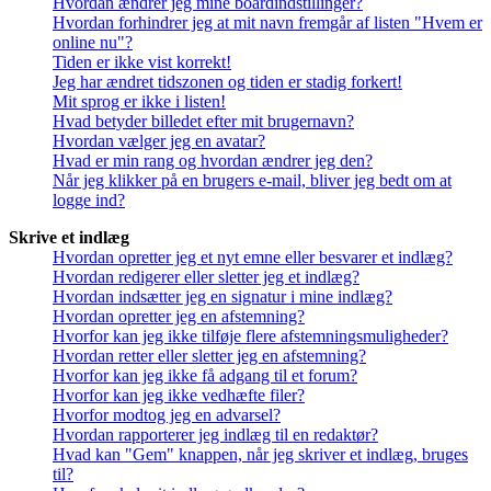
Hvordan ændrer jeg mine boardindstillinger?
Hvordan forhindrer jeg at mit navn fremgår af listen "Hvem er
online nu"?
Tiden er ikke vist korrekt!
Jeg har ændret tidszonen og tiden er stadig forkert!
Mit sprog er ikke i listen!
Hvad betyder billedet efter mit brugernavn?
Hvordan vælger jeg en avatar?
Hvad er min rang og hvordan ændrer jeg den?
Når jeg klikker på en brugers e-mail, bliver jeg bedt om at
logge ind?
Skrive et indlæg
Hvordan opretter jeg et nyt emne eller besvarer et indlæg?
Hvordan redigerer eller sletter jeg et indlæg?
Hvordan indsætter jeg en signatur i mine indlæg?
Hvordan opretter jeg en afstemning?
Hvorfor kan jeg ikke tilføje flere afstemningsmuligheder?
Hvordan retter eller sletter jeg en afstemning?
Hvorfor kan jeg ikke få adgang til et forum?
Hvorfor kan jeg ikke vedhæfte filer?
Hvorfor modtog jeg en advarsel?
Hvordan rapporterer jeg indlæg til en redaktør?
Hvad kan "Gem" knappen, når jeg skriver et indlæg, bruges
til?