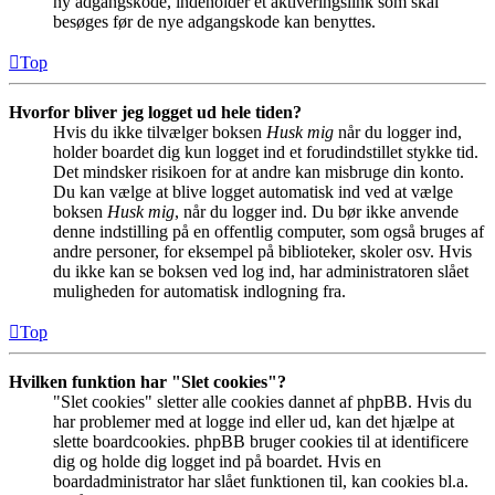
ny adgangskode, indeholder et aktiveringslink som skal
besøges før de nye adgangskode kan benyttes.
Top
Hvorfor bliver jeg logget ud hele tiden?
Hvis du ikke tilvælger boksen
Husk mig
når du logger ind,
holder boardet dig kun logget ind et forudindstillet stykke tid.
Det mindsker risikoen for at andre kan misbruge din konto.
Du kan vælge at blive logget automatisk ind ved at vælge
boksen
Husk mig
, når du logger ind. Du bør ikke anvende
denne indstilling på en offentlig computer, som også bruges af
andre personer, for eksempel på biblioteker, skoler osv. Hvis
du ikke kan se boksen ved log ind, har administratoren slået
muligheden for automatisk indlogning fra.
Top
Hvilken funktion har "Slet cookies"?
"Slet cookies" sletter alle cookies dannet af phpBB. Hvis du
har problemer med at logge ind eller ud, kan det hjælpe at
slette boardcookies. phpBB bruger cookies til at identificere
dig og holde dig logget ind på boardet. Hvis en
boardadministrator har slået funktionen til, kan cookies bl.a.