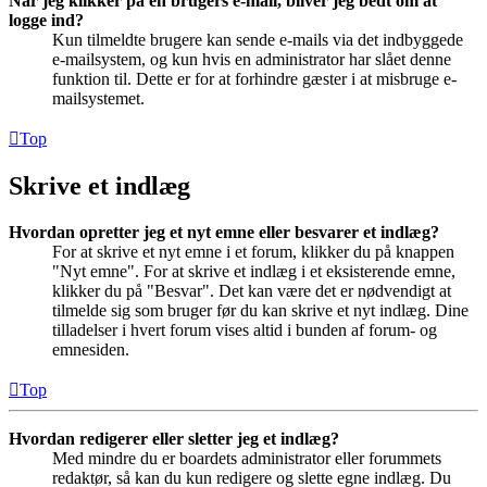
Når jeg klikker på en brugers e-mail, bliver jeg bedt om at
logge ind?
Kun tilmeldte brugere kan sende e-mails via det indbyggede
e-mailsystem, og kun hvis en administrator har slået denne
funktion til. Dette er for at forhindre gæster i at misbruge e-
mailsystemet.
Top
Skrive et indlæg
Hvordan opretter jeg et nyt emne eller besvarer et indlæg?
For at skrive et nyt emne i et forum, klikker du på knappen
"Nyt emne". For at skrive et indlæg i et eksisterende emne,
klikker du på "Besvar". Det kan være det er nødvendigt at
tilmelde sig som bruger før du kan skrive et nyt indlæg. Dine
tilladelser i hvert forum vises altid i bunden af forum- og
emnesiden.
Top
Hvordan redigerer eller sletter jeg et indlæg?
Med mindre du er boardets administrator eller forummets
redaktør, så kan du kun redigere og slette egne indlæg. Du