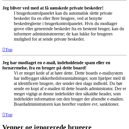
Jeg bliver ved med at få uønskede private beskeder!
I brugerkontrolpanelet kan du automatisk slette private
beskeder fra en eller flere brugere, ved at benytte
beskedreglerne i brugerkontrolpanelet. Hvis du modtager
grove eller generende beskeder fra en bestemt bruger, kan du
informere administratorerne; de kan lukke for brugeres
mulighed for at sende private beskeder.
Top
Jeg har modtaget en e-mail, indeholdende spam eller en
fornærmelse, fra en bruger på dette board!
Vi er meget kede af at høre dette. Dette boards e-mailsystem
har indbygget sikkerhedsforanstaltninger, som hjælper med til
at identificere brugere, der sender den slags indhold. Du bør
sende en kopi af e-mailen til dette boards administrator. Der er
meget vigtigt at denne indeholder den såkaldte header, som
indeholder information om den bruger der afsendte e-mailen.
Boardadministratoren kan herefter vurdere evt. sanktioner.
Top
Venner og ignorerede brugere