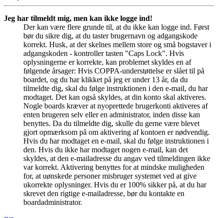
Jeg har tilmeldt mig, men kan ikke logge ind!
Der kan være flere grunde til, at du ikke kan logge ind. Først
bør du sikre dig, at du taster brugernavn og adgangskode
korrekt. Husk, at der skelnes mellem store og små bogstaver i
adgangskoden - kontroller tasten "Caps Lock". Hvis
oplysningerne er korrekte, kan problemet skyldes en af
følgende årsager: Hvis COPPA-understøttelse er slået til på
boardet, og du har klikket på jeg er under 13 år, da du
tilmeldte dig, skal du følge instruktionen i den e-mail, du har
modtaget. Det kan også skyldes, at din konto skal aktiveres.
Nogle boards kræver at nyoprettede brugerkonti aktiveres af
enten brugeren selv eller en administrator, inden disse kan
benyttes. Da du tilmeldte dig, skulle du gerne være blevet
gjort opmærksom på om aktivering af kontoen er nødvendig.
Hvis du har modtaget en e-mail, skal du følge instruktionen i
den. Hvis du ikke har modtaget nogen e-mail, kan det
skyldes, at den e-mailadresse du angav ved tilmeldingen ikke
var korrekt. Aktivering benyttes for at mindske muligheden
for, at uønskede personer misbruger systemet ved at give
ukorrekte oplysninger. Hvis du er 100% sikker på, at du har
skrevet den rigtige e-mailadresse, bør du kontakte en
boardadministrator.