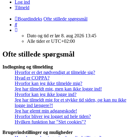
Log ind
Tilmeld
Boardindeks
Ofte stillede spørgsmål
Søg
Dato og tid er lør 8. aug 2026 13:45
Alle tider er
UTC+02:00
Ofte stillede spørgsmål
Indlogning og tilmelding
Hvorfor er det nødvendigt at tilmelde sig?
Hvad er COPPA?
Hvorfor kan jeg ikke tilmelde mig?
Jeg har tilmeldt mig, men kan ikke logge ind!
Hvorfor kan jeg ikke logge ind?
Jeg har tilmeldt mig for et stykke tid siden, og kan nu ikke
logge ind længere?!
Jeg har glemt min adgangskode!
Hvorfor bliver jeg logget ud hele tiden?
Hvilken funktion har "Slet cookies"?
Brugerindstillinger og muligheder