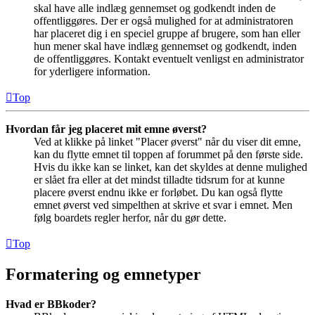
skal have alle indlæg gennemset og godkendt inden de
offentliggøres. Der er også mulighed for at administratoren
har placeret dig i en speciel gruppe af brugere, som han eller
hun mener skal have indlæg gennemset og godkendt, inden
de offentliggøres. Kontakt eventuelt venligst en administrator
for yderligere information.
Top
Hvordan får jeg placeret mit emne øverst?
Ved at klikke på linket "Placer øverst" når du viser dit emne,
kan du flytte emnet til toppen af forummet på den første side.
Hvis du ikke kan se linket, kan det skyldes at denne mulighed
er slået fra eller at det mindst tilladte tidsrum for at kunne
placere øverst endnu ikke er forløbet. Du kan også flytte
emnet øverst ved simpelthen at skrive et svar i emnet. Men
følg boardets regler herfor, når du gør dette.
Top
Formatering og emnetyper
Hvad er BBkoder?