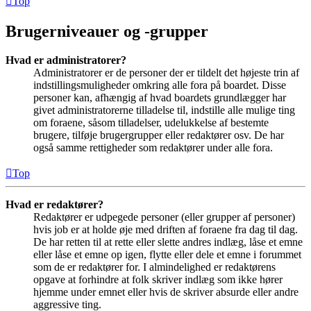
Top
Brugerniveauer og -grupper
Hvad er administratorer?
Administratorer er de personer der er tildelt det højeste trin af
indstillingsmuligheder omkring alle fora på boardet. Disse
personer kan, afhængig af hvad boardets grundlægger har
givet administratorerne tilladelse til, indstille alle mulige ting
om foraene, såsom tilladelser, udelukkelse af bestemte
brugere, tilføje brugergrupper eller redaktører osv. De har
også samme rettigheder som redaktører under alle fora.
Top
Hvad er redaktører?
Redaktører er udpegede personer (eller grupper af personer)
hvis job er at holde øje med driften af foraene fra dag til dag.
De har retten til at rette eller slette andres indlæg, låse et emne
eller låse et emne op igen, flytte eller dele et emne i forummet
som de er redaktører for. I almindelighed er redaktørens
opgave at forhindre at folk skriver indlæg som ikke hører
hjemme under emnet eller hvis de skriver absurde eller andre
aggressive ting.