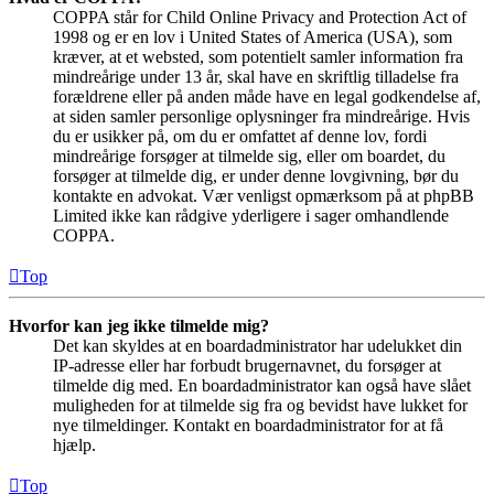
COPPA står for Child Online Privacy and Protection Act of
1998 og er en lov i United States of America (USA), som
kræver, at et websted, som potentielt samler information fra
mindreårige under 13 år, skal have en skriftlig tilladelse fra
forældrene eller på anden måde have en legal godkendelse af,
at siden samler personlige oplysninger fra mindreårige. Hvis
du er usikker på, om du er omfattet af denne lov, fordi
mindreårige forsøger at tilmelde sig, eller om boardet, du
forsøger at tilmelde dig, er under denne lovgivning, bør du
kontakte en advokat. Vær venligst opmærksom på at phpBB
Limited ikke kan rådgive yderligere i sager omhandlende
COPPA.
Top
Hvorfor kan jeg ikke tilmelde mig?
Det kan skyldes at en boardadministrator har udelukket din
IP-adresse eller har forbudt brugernavnet, du forsøger at
tilmelde dig med. En boardadministrator kan også have slået
muligheden for at tilmelde sig fra og bevidst have lukket for
nye tilmeldinger. Kontakt en boardadministrator for at få
hjælp.
Top