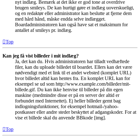
nyt indlæg. Bemærk at det ikke er god tone at overdrive
brugen smileys. De kan hurtigt gøre et indlæg uoverskueligt,
og en redaktør eller administrator kan beslutte at fjerne dem
med hård hånd, måske endda selve indlægget.
Boardadministratoren kan også have sat et maksimum for
antallet af smileys pr. indlæg.
Top
Kan jeg få vist billeder i mit indlæg?
Ja, det kan du. Hvis administratoren har tilladt vedhæftede
filer, kan du uploade billedet til boardet. Ellers kan det være
nødvendigt med et link til et andet websted (komplet URL)
hvor billedet altid kan hentes fra. En komplet URL kan for
eksempel se ud som http://www.example.com/billeder/mit-
billede.gif. Du kan ikke henvise til billeder på din egen
maskine (medmindre disse er på en server der altid er
forbundet med Internettet). Ej heller billeder gemt bag
indlogningsfunktioner, for eksempel hotmail-/yahoo-
postkasser eller andre steder beskyttet af adgangskoder. For at
vise et billede skal du anvende BBkode [img].
Top