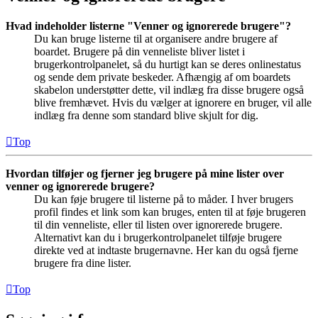
Hvad indeholder listerne "Venner og ignorerede brugere"?
Du kan bruge listerne til at organisere andre brugere af
boardet. Brugere på din venneliste bliver listet i
brugerkontrolpanelet, så du hurtigt kan se deres onlinestatus
og sende dem private beskeder. Afhængig af om boardets
skabelon understøtter dette, vil indlæg fra disse brugere også
blive fremhævet. Hvis du vælger at ignorere en bruger, vil alle
indlæg fra denne som standard blive skjult for dig.
Top
Hvordan tilføjer og fjerner jeg brugere på mine lister over
venner og ignorerede brugere?
Du kan føje brugere til listerne på to måder. I hver brugers
profil findes et link som kan bruges, enten til at føje brugeren
til din venneliste, eller til listen over ignorerede brugere.
Alternativt kan du i brugerkontrolpanelet tilføje brugere
direkte ved at indtaste brugernavne. Her kan du også fjerne
brugere fra dine lister.
Top