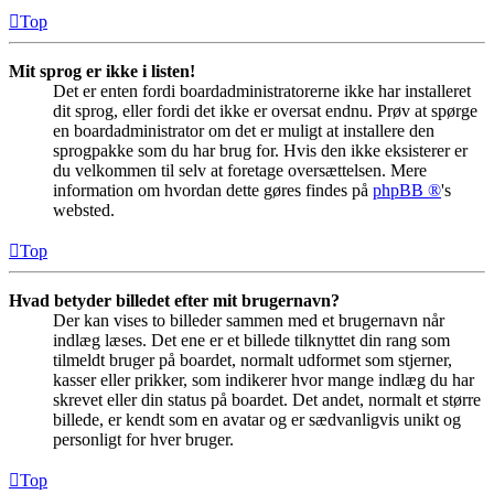
Top
Mit sprog er ikke i listen!
Det er enten fordi boardadministratorerne ikke har installeret
dit sprog, eller fordi det ikke er oversat endnu. Prøv at spørge
en boardadministrator om det er muligt at installere den
sprogpakke som du har brug for. Hvis den ikke eksisterer er
du velkommen til selv at foretage oversættelsen. Mere
information om hvordan dette gøres findes på
phpBB ®
's
websted.
Top
Hvad betyder billedet efter mit brugernavn?
Der kan vises to billeder sammen med et brugernavn når
indlæg læses. Det ene er et billede tilknyttet din rang som
tilmeldt bruger på boardet, normalt udformet som stjerner,
kasser eller prikker, som indikerer hvor mange indlæg du har
skrevet eller din status på boardet. Det andet, normalt et større
billede, er kendt som en avatar og er sædvanligvis unikt og
personligt for hver bruger.
Top