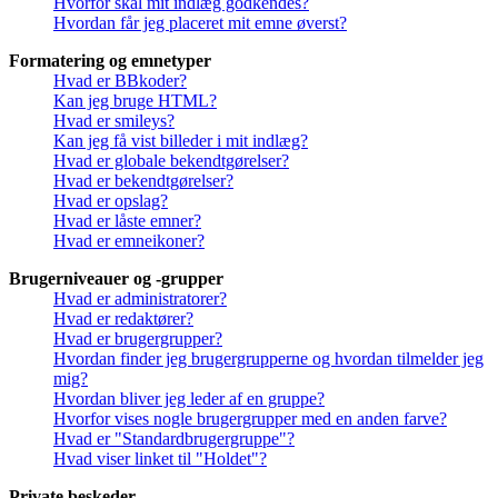
Hvorfor skal mit indlæg godkendes?
Hvordan får jeg placeret mit emne øverst?
Formatering og emnetyper
Hvad er BBkoder?
Kan jeg bruge HTML?
Hvad er smileys?
Kan jeg få vist billeder i mit indlæg?
Hvad er globale bekendtgørelser?
Hvad er bekendtgørelser?
Hvad er opslag?
Hvad er låste emner?
Hvad er emneikoner?
Brugerniveauer og -grupper
Hvad er administratorer?
Hvad er redaktører?
Hvad er brugergrupper?
Hvordan finder jeg brugergrupperne og hvordan tilmelder jeg
mig?
Hvordan bliver jeg leder af en gruppe?
Hvorfor vises nogle brugergrupper med en anden farve?
Hvad er "Standardbrugergruppe"?
Hvad viser linket til "Holdet"?
Private beskeder