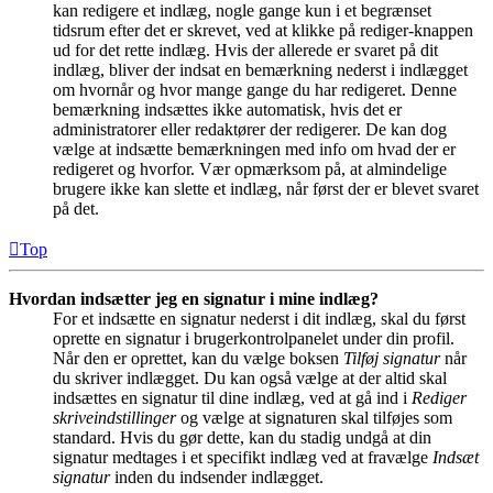
kan redigere et indlæg, nogle gange kun i et begrænset
tidsrum efter det er skrevet, ved at klikke på rediger-knappen
ud for det rette indlæg. Hvis der allerede er svaret på dit
indlæg, bliver der indsat en bemærkning nederst i indlægget
om hvornår og hvor mange gange du har redigeret. Denne
bemærkning indsættes ikke automatisk, hvis det er
administratorer eller redaktører der redigerer. De kan dog
vælge at indsætte bemærkningen med info om hvad der er
redigeret og hvorfor. Vær opmærksom på, at almindelige
brugere ikke kan slette et indlæg, når først der er blevet svaret
på det.
Top
Hvordan indsætter jeg en signatur i mine indlæg?
For et indsætte en signatur nederst i dit indlæg, skal du først
oprette en signatur i brugerkontrolpanelet under din profil.
Når den er oprettet, kan du vælge boksen
Tilføj signatur
når
du skriver indlægget. Du kan også vælge at der altid skal
indsættes en signatur til dine indlæg, ved at gå ind i
Rediger
skriveindstillinger
og vælge at signaturen skal tilføjes som
standard. Hvis du gør dette, kan du stadig undgå at din
signatur medtages i et specifikt indlæg ved at fravælge
Indsæt
signatur
inden du indsender indlægget.