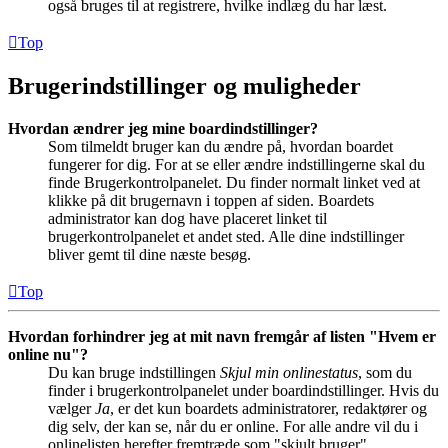
også bruges til at registrere, hvilke indlæg du har læst.
Top
Brugerindstillinger og muligheder
Hvordan ændrer jeg mine boardindstillinger?
Som tilmeldt bruger kan du ændre på, hvordan boardet
fungerer for dig. For at se eller ændre indstillingerne skal du
finde Brugerkontrolpanelet. Du finder normalt linket ved at
klikke på dit brugernavn i toppen af siden. Boardets
administrator kan dog have placeret linket til
brugerkontrolpanelet et andet sted. Alle dine indstillinger
bliver gemt til dine næste besøg.
Top
Hvordan forhindrer jeg at mit navn fremgår af listen "Hvem er
online nu"?
Du kan bruge indstillingen
Skjul min onlinestatus
, som du
finder i brugerkontrolpanelet under boardindstillinger. Hvis du
vælger
Ja
, er det kun boardets administratorer, redaktører og
dig selv, der kan se, når du er online. For alle andre vil du i
onlinelisten herefter fremtræde som "skjult bruger".