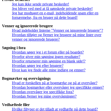
Jeg kan ikke sende private beskeder!
Jeg bliver ved med at få uønskede private beskeder!
Jeg har modtaget en e-mail, indeholdende spam eller en
fornærmelse, fra en bruger på dette board!
Venner og ignorerede brugere
Hvad indeholder listerne "Venner og ignorerede brugere"?
Hvordan tilføjer og fjerner jeg brugere på mine lister over
venner og ignorerede brugere?
Søgning i fora
Hvordan søger jeg i et forum eller på boardet?
Hvorfor giver min søgning ingen resultater?
Hvorfor returnerer min søgning en blank side!?
Hvordan søger jeg efter brugere?
Hvor kan jeg finde alle mine indlæg og emner?
Bogmærker og overvågnings
Hvad er forskellen på at bogmærke og på at overvåge?
Hvordan bogmærker eller overvåger jeg specifikke emner?
Hvordan overvåger jeg specifikke fora?
Hvordan fjerner jeg mine overvågninger?
Vedhæftede filer
Hvilke filtyper er det tilladt at vedhæfte på dette board?