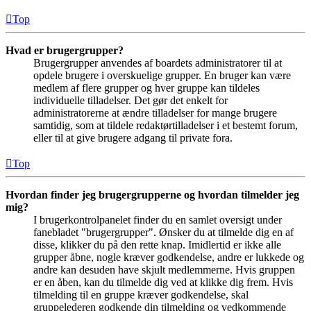
Top
Hvad er brugergrupper?
Brugergrupper anvendes af boardets administratorer til at
opdele brugere i overskuelige grupper. En bruger kan være
medlem af flere grupper og hver gruppe kan tildeles
individuelle tilladelser. Det gør det enkelt for
administratorerne at ændre tilladelser for mange brugere
samtidig, som at tildele redaktørtilladelser i et bestemt forum,
eller til at give brugere adgang til private fora.
Top
Hvordan finder jeg brugergrupperne og hvordan tilmelder jeg
mig?
I brugerkontrolpanelet finder du en samlet oversigt under
fanebladet "brugergrupper". Ønsker du at tilmelde dig en af
disse, klikker du på den rette knap. Imidlertid er ikke alle
grupper åbne, nogle kræver godkendelse, andre er lukkede og
andre kan desuden have skjult medlemmerne. Hvis gruppen
er en åben, kan du tilmelde dig ved at klikke dig frem. Hvis
tilmelding til en gruppe kræver godkendelse, skal
gruppelederen godkende din tilmelding og vedkommende