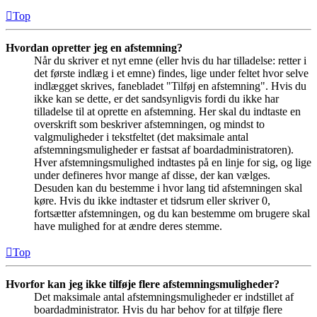
Top
Hvordan opretter jeg en afstemning?
Når du skriver et nyt emne (eller hvis du har tilladelse: retter i
det første indlæg i et emne) findes, lige under feltet hvor selve
indlægget skrives, fanebladet "Tilføj en afstemning". Hvis du
ikke kan se dette, er det sandsynligvis fordi du ikke har
tilladelse til at oprette en afstemning. Her skal du indtaste en
overskrift som beskriver afstemningen, og mindst to
valgmuligheder i tekstfeltet (det maksimale antal
afstemningsmuligheder er fastsat af boardadministratoren).
Hver afstemningsmulighed indtastes på en linje for sig, og lige
under defineres hvor mange af disse, der kan vælges.
Desuden kan du bestemme i hvor lang tid afstemningen skal
køre. Hvis du ikke indtaster et tidsrum eller skriver 0,
fortsætter afstemningen, og du kan bestemme om brugere skal
have mulighed for at ændre deres stemme.
Top
Hvorfor kan jeg ikke tilføje flere afstemningsmuligheder?
Det maksimale antal afstemningsmuligheder er indstillet af
boardadministrator. Hvis du har behov for at tilføje flere