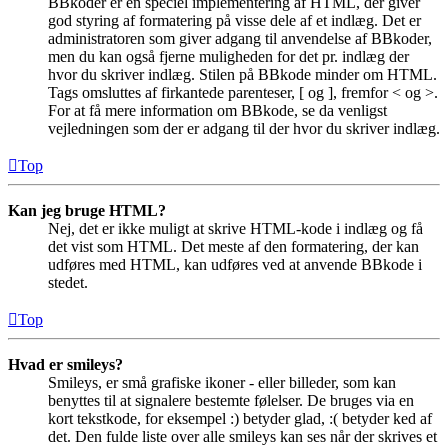
BBkoder er en speciel implementering af HTML, der giver
god styring af formatering på visse dele af et indlæg. Det er
administratoren som giver adgang til anvendelse af BBkoder,
men du kan også fjerne muligheden for det pr. indlæg der
hvor du skriver indlæg. Stilen på BBkode minder om HTML.
Tags omsluttes af firkantede parenteser, [ og ], fremfor < og >.
For at få mere information om BBkode, se da venligst
vejledningen som der er adgang til der hvor du skriver indlæg.
Top
Kan jeg bruge HTML?
Nej, det er ikke muligt at skrive HTML-kode i indlæg og få
det vist som HTML. Det meste af den formatering, der kan
udføres med HTML, kan udføres ved at anvende BBkode i
stedet.
Top
Hvad er smileys?
Smileys, er små grafiske ikoner - eller billeder, som kan
benyttes til at signalere bestemte følelser. De bruges via en
kort tekstkode, for eksempel :) betyder glad, :( betyder ked af
det. Den fulde liste over alle smileys kan ses når der skrives et