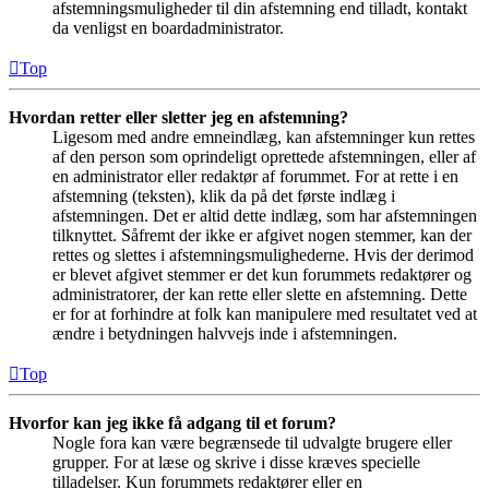
afstemningsmuligheder til din afstemning end tilladt, kontakt
da venligst en boardadministrator.
Top
Hvordan retter eller sletter jeg en afstemning?
Ligesom med andre emneindlæg, kan afstemninger kun rettes
af den person som oprindeligt oprettede afstemningen, eller af
en administrator eller redaktør af forummet. For at rette i en
afstemning (teksten), klik da på det første indlæg i
afstemningen. Det er altid dette indlæg, som har afstemningen
tilknyttet. Såfremt der ikke er afgivet nogen stemmer, kan der
rettes og slettes i afstemningsmulighederne. Hvis der derimod
er blevet afgivet stemmer er det kun forummets redaktører og
administratorer, der kan rette eller slette en afstemning. Dette
er for at forhindre at folk kan manipulere med resultatet ved at
ændre i betydningen halvvejs inde i afstemningen.
Top
Hvorfor kan jeg ikke få adgang til et forum?
Nogle fora kan være begrænsede til udvalgte brugere eller
grupper. For at læse og skrive i disse kræves specielle
tilladelser. Kun forummets redaktører eller en