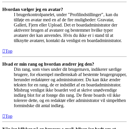
Hvordan vælger jeg en avatar?
I brugerkontrolpanelet, under "Profilindstillinger", kan du
tilføje en avatar med en af de fire muligheder: Gravatar,
Galleri, Fjern eller Upload. Det er boardadministrator der
aktiverer brugen af avatarer og bestemmer hvilke typer
avatarer der kan anvendes. Hvis du ikke er i stand til at
tilknytte avatarer, kontakt da venligst en boardadministrator.
Top
Hvad er min rang og hvordan ændrer jeg den?
Din rang, som vises under dit brugernavn, indikerer særlige
brugere, for eksempel medlemskab af bestemte brugergrupper,
herunder redaktører og administratorer. Du kan ikke ændre
teksten for en rang, de er indstillet af en boardadministrator.
Misbrug venligst ikke boardet ved at skrive unødvendige
indlæg blot for at forøge din rang. De fleste boards vil ikke
tolerere dette, og en redaktør eller administrator vil simpelthen
formindske dit antal indlæg.
Top