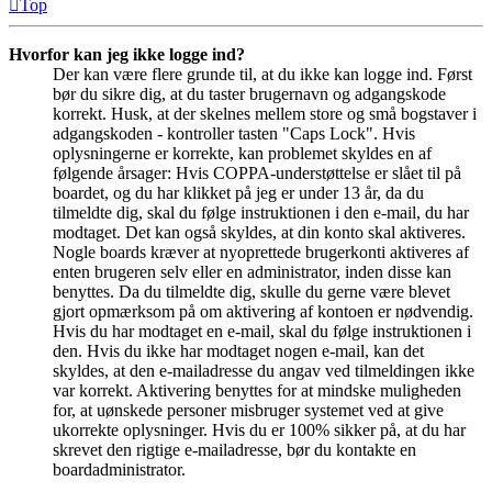
Top
Hvorfor kan jeg ikke logge ind?
Der kan være flere grunde til, at du ikke kan logge ind. Først
bør du sikre dig, at du taster brugernavn og adgangskode
korrekt. Husk, at der skelnes mellem store og små bogstaver i
adgangskoden - kontroller tasten "Caps Lock". Hvis
oplysningerne er korrekte, kan problemet skyldes en af
følgende årsager: Hvis COPPA-understøttelse er slået til på
boardet, og du har klikket på jeg er under 13 år, da du
tilmeldte dig, skal du følge instruktionen i den e-mail, du har
modtaget. Det kan også skyldes, at din konto skal aktiveres.
Nogle boards kræver at nyoprettede brugerkonti aktiveres af
enten brugeren selv eller en administrator, inden disse kan
benyttes. Da du tilmeldte dig, skulle du gerne være blevet
gjort opmærksom på om aktivering af kontoen er nødvendig.
Hvis du har modtaget en e-mail, skal du følge instruktionen i
den. Hvis du ikke har modtaget nogen e-mail, kan det
skyldes, at den e-mailadresse du angav ved tilmeldingen ikke
var korrekt. Aktivering benyttes for at mindske muligheden
for, at uønskede personer misbruger systemet ved at give
ukorrekte oplysninger. Hvis du er 100% sikker på, at du har
skrevet den rigtige e-mailadresse, bør du kontakte en
boardadministrator.