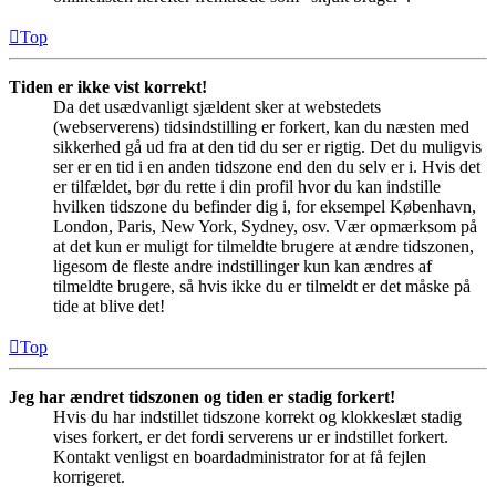
Top
Tiden er ikke vist korrekt!
Da det usædvanligt sjældent sker at webstedets
(webserverens) tidsindstilling er forkert, kan du næsten med
sikkerhed gå ud fra at den tid du ser er rigtig. Det du muligvis
ser er en tid i en anden tidszone end den du selv er i. Hvis det
er tilfældet, bør du rette i din profil hvor du kan indstille
hvilken tidszone du befinder dig i, for eksempel København,
London, Paris, New York, Sydney, osv. Vær opmærksom på
at det kun er muligt for tilmeldte brugere at ændre tidszonen,
ligesom de fleste andre indstillinger kun kan ændres af
tilmeldte brugere, så hvis ikke du er tilmeldt er det måske på
tide at blive det!
Top
Jeg har ændret tidszonen og tiden er stadig forkert!
Hvis du har indstillet tidszone korrekt og klokkeslæt stadig
vises forkert, er det fordi serverens ur er indstillet forkert.
Kontakt venligst en boardadministrator for at få fejlen
korrigeret.