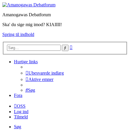
Amanogawas Debatforum
Ska' du sige mig imod? KIAIIII!
Spring til indhold
Avanceret
Søg
søgning
Hurtige links
Ubesvarede indlæg
Aktive emner
Søg
Fora
OSS
Log ind
Tilmeld
Søg