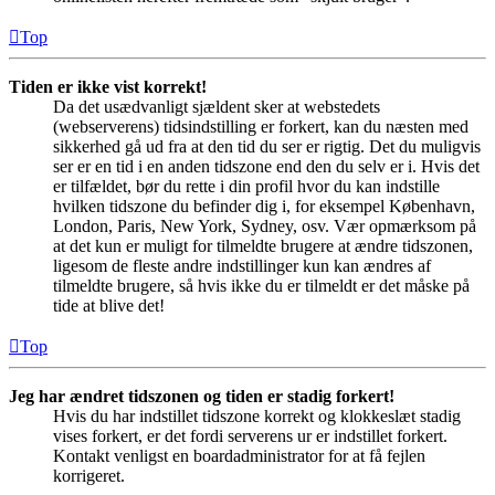
Top
Tiden er ikke vist korrekt!
Da det usædvanligt sjældent sker at webstedets
(webserverens) tidsindstilling er forkert, kan du næsten med
sikkerhed gå ud fra at den tid du ser er rigtig. Det du muligvis
ser er en tid i en anden tidszone end den du selv er i. Hvis det
er tilfældet, bør du rette i din profil hvor du kan indstille
hvilken tidszone du befinder dig i, for eksempel København,
London, Paris, New York, Sydney, osv. Vær opmærksom på
at det kun er muligt for tilmeldte brugere at ændre tidszonen,
ligesom de fleste andre indstillinger kun kan ændres af
tilmeldte brugere, så hvis ikke du er tilmeldt er det måske på
tide at blive det!
Top
Jeg har ændret tidszonen og tiden er stadig forkert!
Hvis du har indstillet tidszone korrekt og klokkeslæt stadig
vises forkert, er det fordi serverens ur er indstillet forkert.
Kontakt venligst en boardadministrator for at få fejlen
korrigeret.