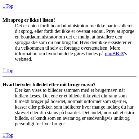
Top
Mit sprog er ikke i listen!
Det er enten fordi boardadministratorerne ikke har installeret
dit sprog, eller fordi det ikke er oversat endnu. Prøv at spørge
en boardadministrator om det er muligt at installere den
sprogpakke som du har brug for. Hvis den ikke eksisterer er
du velkommen til selv at foretage oversættelsen. Mere
information om hvordan dette gøres findes på
phpBB ®
's
websted.
Top
Hvad betyder billedet efter mit brugernavn?
Der kan vises to billeder sammen med et brugernavn når
indlæg læses. Det ene er et billede tilknyttet din rang som
tilmeldt bruger på boardet, normalt udformet som stjerner,
kasser eller prikker, som indikerer hvor mange indlæg du har
skrevet eller din status på boardet. Det andet, normalt et større
billede, er kendt som en avatar og er sædvanligvis unikt og
personligt for hver bruger.
Top