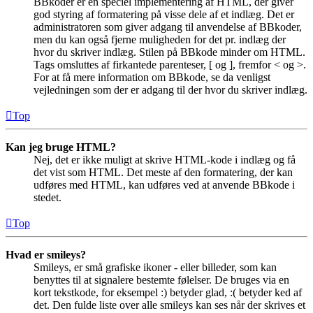
BBkoder er en speciel implementering af HTML, der giver
god styring af formatering på visse dele af et indlæg. Det er
administratoren som giver adgang til anvendelse af BBkoder,
men du kan også fjerne muligheden for det pr. indlæg der
hvor du skriver indlæg. Stilen på BBkode minder om HTML.
Tags omsluttes af firkantede parenteser, [ og ], fremfor < og >.
For at få mere information om BBkode, se da venligst
vejledningen som der er adgang til der hvor du skriver indlæg.
Top
Kan jeg bruge HTML?
Nej, det er ikke muligt at skrive HTML-kode i indlæg og få
det vist som HTML. Det meste af den formatering, der kan
udføres med HTML, kan udføres ved at anvende BBkode i
stedet.
Top
Hvad er smileys?
Smileys, er små grafiske ikoner - eller billeder, som kan
benyttes til at signalere bestemte følelser. De bruges via en
kort tekstkode, for eksempel :) betyder glad, :( betyder ked af
det. Den fulde liste over alle smileys kan ses når der skrives et