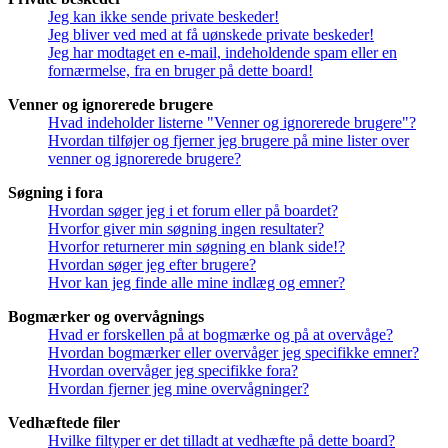
Jeg kan ikke sende private beskeder!
Jeg bliver ved med at få uønskede private beskeder!
Jeg har modtaget en e-mail, indeholdende spam eller en
fornærmelse, fra en bruger på dette board!
Venner og ignorerede brugere
Hvad indeholder listerne "Venner og ignorerede brugere"?
Hvordan tilføjer og fjerner jeg brugere på mine lister over
venner og ignorerede brugere?
Søgning i fora
Hvordan søger jeg i et forum eller på boardet?
Hvorfor giver min søgning ingen resultater?
Hvorfor returnerer min søgning en blank side!?
Hvordan søger jeg efter brugere?
Hvor kan jeg finde alle mine indlæg og emner?
Bogmærker og overvågnings
Hvad er forskellen på at bogmærke og på at overvåge?
Hvordan bogmærker eller overvåger jeg specifikke emner?
Hvordan overvåger jeg specifikke fora?
Hvordan fjerner jeg mine overvågninger?
Vedhæftede filer
Hvilke filtyper er det tilladt at vedhæfte på dette board?