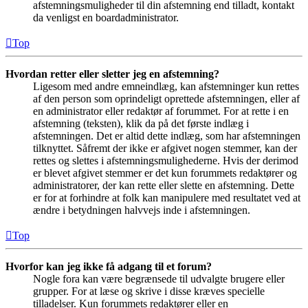
afstemningsmuligheder til din afstemning end tilladt, kontakt
da venligst en boardadministrator.
Top
Hvordan retter eller sletter jeg en afstemning?
Ligesom med andre emneindlæg, kan afstemninger kun rettes
af den person som oprindeligt oprettede afstemningen, eller af
en administrator eller redaktør af forummet. For at rette i en
afstemning (teksten), klik da på det første indlæg i
afstemningen. Det er altid dette indlæg, som har afstemningen
tilknyttet. Såfremt der ikke er afgivet nogen stemmer, kan der
rettes og slettes i afstemningsmulighederne. Hvis der derimod
er blevet afgivet stemmer er det kun forummets redaktører og
administratorer, der kan rette eller slette en afstemning. Dette
er for at forhindre at folk kan manipulere med resultatet ved at
ændre i betydningen halvvejs inde i afstemningen.
Top
Hvorfor kan jeg ikke få adgang til et forum?
Nogle fora kan være begrænsede til udvalgte brugere eller
grupper. For at læse og skrive i disse kræves specielle
tilladelser. Kun forummets redaktører eller en