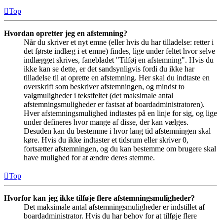
Top
Hvordan opretter jeg en afstemning?
Når du skriver et nyt emne (eller hvis du har tilladelse: retter i
det første indlæg i et emne) findes, lige under feltet hvor selve
indlægget skrives, fanebladet "Tilføj en afstemning". Hvis du
ikke kan se dette, er det sandsynligvis fordi du ikke har
tilladelse til at oprette en afstemning. Her skal du indtaste en
overskrift som beskriver afstemningen, og mindst to
valgmuligheder i tekstfeltet (det maksimale antal
afstemningsmuligheder er fastsat af boardadministratoren).
Hver afstemningsmulighed indtastes på en linje for sig, og lige
under defineres hvor mange af disse, der kan vælges.
Desuden kan du bestemme i hvor lang tid afstemningen skal
køre. Hvis du ikke indtaster et tidsrum eller skriver 0,
fortsætter afstemningen, og du kan bestemme om brugere skal
have mulighed for at ændre deres stemme.
Top
Hvorfor kan jeg ikke tilføje flere afstemningsmuligheder?
Det maksimale antal afstemningsmuligheder er indstillet af
boardadministrator. Hvis du har behov for at tilføje flere