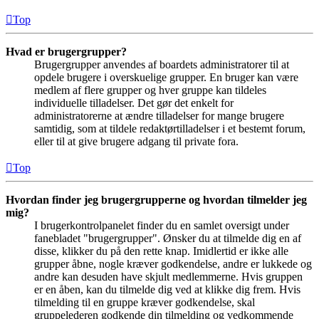
Top
Hvad er brugergrupper?
Brugergrupper anvendes af boardets administratorer til at
opdele brugere i overskuelige grupper. En bruger kan være
medlem af flere grupper og hver gruppe kan tildeles
individuelle tilladelser. Det gør det enkelt for
administratorerne at ændre tilladelser for mange brugere
samtidig, som at tildele redaktørtilladelser i et bestemt forum,
eller til at give brugere adgang til private fora.
Top
Hvordan finder jeg brugergrupperne og hvordan tilmelder jeg
mig?
I brugerkontrolpanelet finder du en samlet oversigt under
fanebladet "brugergrupper". Ønsker du at tilmelde dig en af
disse, klikker du på den rette knap. Imidlertid er ikke alle
grupper åbne, nogle kræver godkendelse, andre er lukkede og
andre kan desuden have skjult medlemmerne. Hvis gruppen
er en åben, kan du tilmelde dig ved at klikke dig frem. Hvis
tilmelding til en gruppe kræver godkendelse, skal
gruppelederen godkende din tilmelding og vedkommende