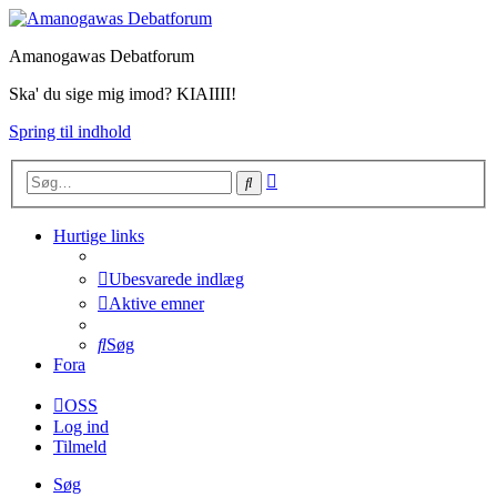
Amanogawas Debatforum
Ska' du sige mig imod? KIAIIII!
Spring til indhold
Avanceret
Søg
søgning
Hurtige links
Ubesvarede indlæg
Aktive emner
Søg
Fora
OSS
Log ind
Tilmeld
Søg