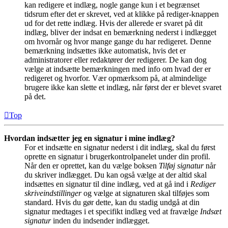
kan redigere et indlæg, nogle gange kun i et begrænset
tidsrum efter det er skrevet, ved at klikke på rediger-knappen
ud for det rette indlæg. Hvis der allerede er svaret på dit
indlæg, bliver der indsat en bemærkning nederst i indlægget
om hvornår og hvor mange gange du har redigeret. Denne
bemærkning indsættes ikke automatisk, hvis det er
administratorer eller redaktører der redigerer. De kan dog
vælge at indsætte bemærkningen med info om hvad der er
redigeret og hvorfor. Vær opmærksom på, at almindelige
brugere ikke kan slette et indlæg, når først der er blevet svaret
på det.
Top
Hvordan indsætter jeg en signatur i mine indlæg?
For et indsætte en signatur nederst i dit indlæg, skal du først
oprette en signatur i brugerkontrolpanelet under din profil.
Når den er oprettet, kan du vælge boksen
Tilføj signatur
når
du skriver indlægget. Du kan også vælge at der altid skal
indsættes en signatur til dine indlæg, ved at gå ind i
Rediger
skriveindstillinger
og vælge at signaturen skal tilføjes som
standard. Hvis du gør dette, kan du stadig undgå at din
signatur medtages i et specifikt indlæg ved at fravælge
Indsæt
signatur
inden du indsender indlægget.