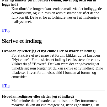
Når jeg klikker på en brugers e-mail, bliver jeg bedt om at
logge ind?
Kun tilmeldte brugere kan sende e-mails via det indbyggede
e-mailsystem, og kun hvis en administrator har slået denne
funktion til. Dette er for at forhindre gæster i at misbruge e-
mailsystemet.
Top
Skrive et indlæg
Hvordan opretter jeg et nyt emne eller besvarer et indlæg?
For at skrive et nyt emne i et forum, klikker du på knappen
"Nyt emne". For at skrive et indlæg i et eksisterende emne,
klikker du på "Besvar". Det kan være det er nødvendigt at
tilmelde sig som bruger før du kan skrive et nyt indlæg. Dine
tilladelser i hvert forum vises altid i bunden af forum- og
emnesiden.
Top
Hvordan redigerer eller sletter jeg et indlæg?
Med mindre du er boardets administrator eller forummets
redaktør, så kan du kun redigere og slette egne indlæg. Du