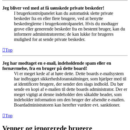
Jeg bliver ved med at få uønskede private beskeder!
I brugerkontrolpanelet kan du automatisk slette private
beskeder fra en eller flere brugere, ved at benytte
beskedreglerne i brugerkontrolpanelet. Hvis du modtager
grove eller generende beskeder fra en bestemt bruger, kan du
informere administratorerne; de kan lukke for brugeres
mulighed for at sende private beskeder.
Top
Jeg har modtaget en e-mail, indeholdende spam eller en
fornærmelse, fra en bruger på dette board!
Vi er meget kede af at høre dette. Dette boards e-mailsystem
har indbygget sikkerhedsforanstaltninger, som hjælper med til
at identificere brugere, der sender den slags indhold. Du bør
sende en kopi af e-mailen til dette boards administrator. Der er
meget vigtigt at denne indeholder den såkaldte header, som
indeholder information om den bruger der afsendte e-mailen.
Boardadministratoren kan herefter vurdere evt. sanktioner.
Top
Venner og ignorerede brugere