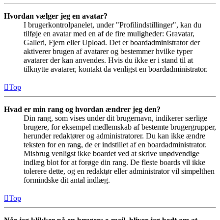
Hvordan vælger jeg en avatar?
I brugerkontrolpanelet, under "Profilindstillinger", kan du
tilføje en avatar med en af de fire muligheder: Gravatar,
Galleri, Fjern eller Upload. Det er boardadministrator der
aktiverer brugen af avatarer og bestemmer hvilke typer
avatarer der kan anvendes. Hvis du ikke er i stand til at
tilknytte avatarer, kontakt da venligst en boardadministrator.
Top
Hvad er min rang og hvordan ændrer jeg den?
Din rang, som vises under dit brugernavn, indikerer særlige
brugere, for eksempel medlemskab af bestemte brugergrupper,
herunder redaktører og administratorer. Du kan ikke ændre
teksten for en rang, de er indstillet af en boardadministrator.
Misbrug venligst ikke boardet ved at skrive unødvendige
indlæg blot for at forøge din rang. De fleste boards vil ikke
tolerere dette, og en redaktør eller administrator vil simpelthen
formindske dit antal indlæg.
Top