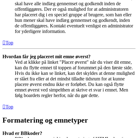
skal have alle indlæg gennemset og godkendt inden de
offentliggøres. Der er også mulighed for at administratoren
har placeret dig i en speciel gruppe af brugere, som han eller
hun mener skal have indlæg gennemset og godkendt, inden
de offentliggøres. Kontakt eventuelt venligst en administrator
for yderligere information.
Top
Hvordan får jeg placeret mit emne øverst?
Ved at klikke på linket "Placer øverst" når du viser dit emne,
kan du flytte emnet til toppen af forummet på den første side.
Hvis du ikke kan se linket, kan det skyldes at denne mulighed
er slået fra eller at det mindst tilladte tidsrum for at kunne
placere øverst endnu ikke er forløbet. Du kan også flytte
emnet øverst ved simpelthen at skrive et svar i emnet. Men
følg boardets regler herfor, når du gør dette.
Top
Formatering og emnetyper
Hvad er BBkoder?