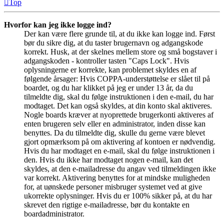
Top
Hvorfor kan jeg ikke logge ind?
Der kan være flere grunde til, at du ikke kan logge ind. Først
bør du sikre dig, at du taster brugernavn og adgangskode
korrekt. Husk, at der skelnes mellem store og små bogstaver i
adgangskoden - kontroller tasten "Caps Lock". Hvis
oplysningerne er korrekte, kan problemet skyldes en af
følgende årsager: Hvis COPPA-understøttelse er slået til på
boardet, og du har klikket på jeg er under 13 år, da du
tilmeldte dig, skal du følge instruktionen i den e-mail, du har
modtaget. Det kan også skyldes, at din konto skal aktiveres.
Nogle boards kræver at nyoprettede brugerkonti aktiveres af
enten brugeren selv eller en administrator, inden disse kan
benyttes. Da du tilmeldte dig, skulle du gerne være blevet
gjort opmærksom på om aktivering af kontoen er nødvendig.
Hvis du har modtaget en e-mail, skal du følge instruktionen i
den. Hvis du ikke har modtaget nogen e-mail, kan det
skyldes, at den e-mailadresse du angav ved tilmeldingen ikke
var korrekt. Aktivering benyttes for at mindske muligheden
for, at uønskede personer misbruger systemet ved at give
ukorrekte oplysninger. Hvis du er 100% sikker på, at du har
skrevet den rigtige e-mailadresse, bør du kontakte en
boardadministrator.