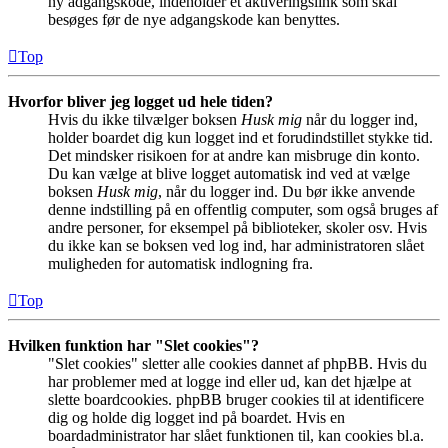
ny adgangskode, indeholder et aktiveringslink som skal
besøges før de nye adgangskode kan benyttes.
Top
Hvorfor bliver jeg logget ud hele tiden?
Hvis du ikke tilvælger boksen
Husk mig
når du logger ind,
holder boardet dig kun logget ind et forudindstillet stykke tid.
Det mindsker risikoen for at andre kan misbruge din konto.
Du kan vælge at blive logget automatisk ind ved at vælge
boksen
Husk mig
, når du logger ind. Du bør ikke anvende
denne indstilling på en offentlig computer, som også bruges af
andre personer, for eksempel på biblioteker, skoler osv. Hvis
du ikke kan se boksen ved log ind, har administratoren slået
muligheden for automatisk indlogning fra.
Top
Hvilken funktion har "Slet cookies"?
"Slet cookies" sletter alle cookies dannet af phpBB. Hvis du
har problemer med at logge ind eller ud, kan det hjælpe at
slette boardcookies. phpBB bruger cookies til at identificere
dig og holde dig logget ind på boardet. Hvis en
boardadministrator har slået funktionen til, kan cookies bl.a.