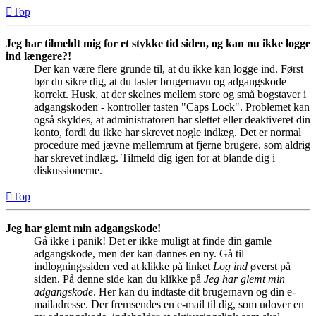
Top
Jeg har tilmeldt mig for et stykke tid siden, og kan nu ikke logge
ind længere?!
Der kan være flere grunde til, at du ikke kan logge ind. Først
bør du sikre dig, at du taster brugernavn og adgangskode
korrekt. Husk, at der skelnes mellem store og små bogstaver i
adgangskoden - kontroller tasten "Caps Lock". Problemet kan
også skyldes, at administratoren har slettet eller deaktiveret din
konto, fordi du ikke har skrevet nogle indlæg. Det er normal
procedure med jævne mellemrum at fjerne brugere, som aldrig
har skrevet indlæg. Tilmeld dig igen for at blande dig i
diskussionerne.
Top
Jeg har glemt min adgangskode!
Gå ikke i panik! Det er ikke muligt at finde din gamle
adgangskode, men der kan dannes en ny. Gå til
indlogningssiden ved at klikke på linket
Log ind
øverst på
siden. På denne side kan du klikke på
Jeg har glemt min
adgangskode
. Her kan du indtaste dit brugernavn og din e-
mailadresse. Der fremsendes en e-mail til dig, som udover en