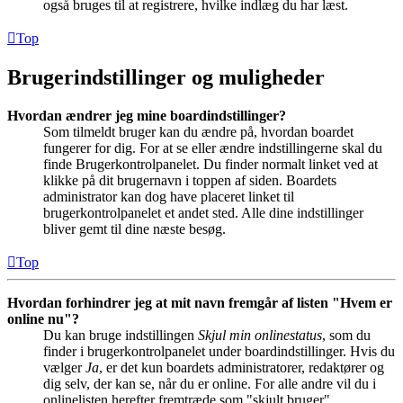
også bruges til at registrere, hvilke indlæg du har læst.
Top
Brugerindstillinger og muligheder
Hvordan ændrer jeg mine boardindstillinger?
Som tilmeldt bruger kan du ændre på, hvordan boardet
fungerer for dig. For at se eller ændre indstillingerne skal du
finde Brugerkontrolpanelet. Du finder normalt linket ved at
klikke på dit brugernavn i toppen af siden. Boardets
administrator kan dog have placeret linket til
brugerkontrolpanelet et andet sted. Alle dine indstillinger
bliver gemt til dine næste besøg.
Top
Hvordan forhindrer jeg at mit navn fremgår af listen "Hvem er
online nu"?
Du kan bruge indstillingen
Skjul min onlinestatus
, som du
finder i brugerkontrolpanelet under boardindstillinger. Hvis du
vælger
Ja
, er det kun boardets administratorer, redaktører og
dig selv, der kan se, når du er online. For alle andre vil du i
onlinelisten herefter fremtræde som "skjult bruger".