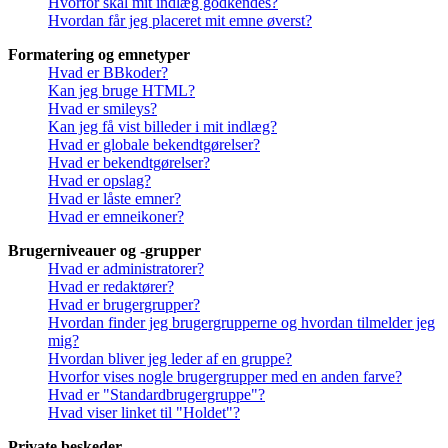
Hvorfor skal mit indlæg godkendes?
Hvordan får jeg placeret mit emne øverst?
Formatering og emnetyper
Hvad er BBkoder?
Kan jeg bruge HTML?
Hvad er smileys?
Kan jeg få vist billeder i mit indlæg?
Hvad er globale bekendtgørelser?
Hvad er bekendtgørelser?
Hvad er opslag?
Hvad er låste emner?
Hvad er emneikoner?
Brugerniveauer og -grupper
Hvad er administratorer?
Hvad er redaktører?
Hvad er brugergrupper?
Hvordan finder jeg brugergrupperne og hvordan tilmelder jeg
mig?
Hvordan bliver jeg leder af en gruppe?
Hvorfor vises nogle brugergrupper med en anden farve?
Hvad er "Standardbrugergruppe"?
Hvad viser linket til "Holdet"?
Private beskeder