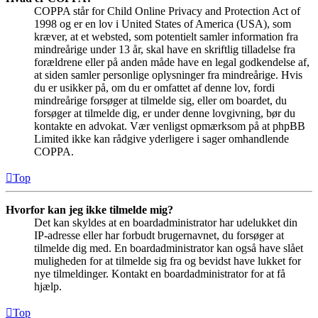
COPPA står for Child Online Privacy and Protection Act of
1998 og er en lov i United States of America (USA), som
kræver, at et websted, som potentielt samler information fra
mindreårige under 13 år, skal have en skriftlig tilladelse fra
forældrene eller på anden måde have en legal godkendelse af,
at siden samler personlige oplysninger fra mindreårige. Hvis
du er usikker på, om du er omfattet af denne lov, fordi
mindreårige forsøger at tilmelde sig, eller om boardet, du
forsøger at tilmelde dig, er under denne lovgivning, bør du
kontakte en advokat. Vær venligst opmærksom på at phpBB
Limited ikke kan rådgive yderligere i sager omhandlende
COPPA.
Top
Hvorfor kan jeg ikke tilmelde mig?
Det kan skyldes at en boardadministrator har udelukket din
IP-adresse eller har forbudt brugernavnet, du forsøger at
tilmelde dig med. En boardadministrator kan også have slået
muligheden for at tilmelde sig fra og bevidst have lukket for
nye tilmeldinger. Kontakt en boardadministrator for at få
hjælp.
Top