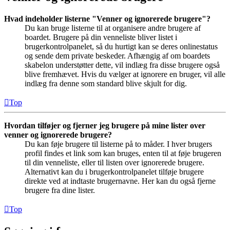
Hvad indeholder listerne "Venner og ignorerede brugere"?
Du kan bruge listerne til at organisere andre brugere af
boardet. Brugere på din venneliste bliver listet i
brugerkontrolpanelet, så du hurtigt kan se deres onlinestatus
og sende dem private beskeder. Afhængig af om boardets
skabelon understøtter dette, vil indlæg fra disse brugere også
blive fremhævet. Hvis du vælger at ignorere en bruger, vil alle
indlæg fra denne som standard blive skjult for dig.
Top
Hvordan tilføjer og fjerner jeg brugere på mine lister over
venner og ignorerede brugere?
Du kan føje brugere til listerne på to måder. I hver brugers
profil findes et link som kan bruges, enten til at føje brugeren
til din venneliste, eller til listen over ignorerede brugere.
Alternativt kan du i brugerkontrolpanelet tilføje brugere
direkte ved at indtaste brugernavne. Her kan du også fjerne
brugere fra dine lister.
Top