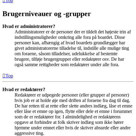
Top
Brugerniveauer og -grupper
Hvad er administratorer?
Administratorer er de personer der er tildelt det højeste trin af
indstillingsmuligheder omkring alle fora på boardet. Disse
personer kan, afhængig af hvad boardets grundlægger har
givet administratorerne tilladelse til, indstille alle mulige ting
om foraene, såsom tilladelser, udelukkelse af bestemte
brugere, tilføje brugergrupper eller redaktører osv. De har
også samme rettigheder som redaktører under alle fora.
Top
Hvad er redaktører?
Redaktører er udpegede personer (eller grupper af personer)
hvis job er at holde øje med driften af foraene fra dag til dag.
De har retten til at rette eller slette andres indlæg, låse et emne
eller låse et emne op igen, flytte eller dele et emne i forummet
som de er redaktører for. I almindelighed er redaktørens
opgave at forhindre at folk skriver indlæg som ikke hører
hjemme under emnet eller hvis de skriver absurde eller andre
aggressive ting.