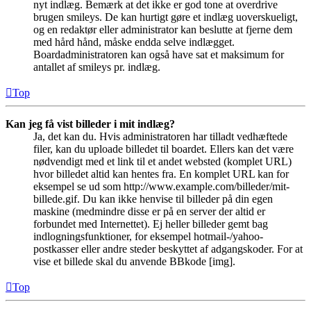
nyt indlæg. Bemærk at det ikke er god tone at overdrive
brugen smileys. De kan hurtigt gøre et indlæg uoverskueligt,
og en redaktør eller administrator kan beslutte at fjerne dem
med hård hånd, måske endda selve indlægget.
Boardadministratoren kan også have sat et maksimum for
antallet af smileys pr. indlæg.
Top
Kan jeg få vist billeder i mit indlæg?
Ja, det kan du. Hvis administratoren har tilladt vedhæftede
filer, kan du uploade billedet til boardet. Ellers kan det være
nødvendigt med et link til et andet websted (komplet URL)
hvor billedet altid kan hentes fra. En komplet URL kan for
eksempel se ud som http://www.example.com/billeder/mit-
billede.gif. Du kan ikke henvise til billeder på din egen
maskine (medmindre disse er på en server der altid er
forbundet med Internettet). Ej heller billeder gemt bag
indlogningsfunktioner, for eksempel hotmail-/yahoo-
postkasser eller andre steder beskyttet af adgangskoder. For at
vise et billede skal du anvende BBkode [img].
Top