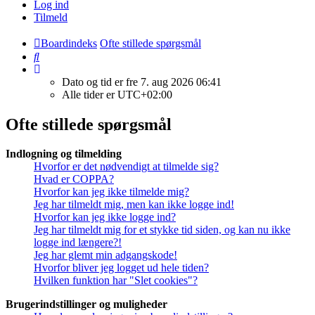
Log ind
Tilmeld
Boardindeks
Ofte stillede spørgsmål
Søg
Dato og tid er fre 7. aug 2026 06:41
Alle tider er
UTC+02:00
Ofte stillede spørgsmål
Indlogning og tilmelding
Hvorfor er det nødvendigt at tilmelde sig?
Hvad er COPPA?
Hvorfor kan jeg ikke tilmelde mig?
Jeg har tilmeldt mig, men kan ikke logge ind!
Hvorfor kan jeg ikke logge ind?
Jeg har tilmeldt mig for et stykke tid siden, og kan nu ikke
logge ind længere?!
Jeg har glemt min adgangskode!
Hvorfor bliver jeg logget ud hele tiden?
Hvilken funktion har "Slet cookies"?
Brugerindstillinger og muligheder