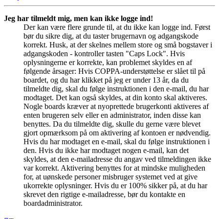
Jeg har tilmeldt mig, men kan ikke logge ind!
Der kan være flere grunde til, at du ikke kan logge ind. Først
bør du sikre dig, at du taster brugernavn og adgangskode
korrekt. Husk, at der skelnes mellem store og små bogstaver i
adgangskoden - kontroller tasten "Caps Lock". Hvis
oplysningerne er korrekte, kan problemet skyldes en af
følgende årsager: Hvis COPPA-understøttelse er slået til på
boardet, og du har klikket på jeg er under 13 år, da du
tilmeldte dig, skal du følge instruktionen i den e-mail, du har
modtaget. Det kan også skyldes, at din konto skal aktiveres.
Nogle boards kræver at nyoprettede brugerkonti aktiveres af
enten brugeren selv eller en administrator, inden disse kan
benyttes. Da du tilmeldte dig, skulle du gerne være blevet
gjort opmærksom på om aktivering af kontoen er nødvendig.
Hvis du har modtaget en e-mail, skal du følge instruktionen i
den. Hvis du ikke har modtaget nogen e-mail, kan det
skyldes, at den e-mailadresse du angav ved tilmeldingen ikke
var korrekt. Aktivering benyttes for at mindske muligheden
for, at uønskede personer misbruger systemet ved at give
ukorrekte oplysninger. Hvis du er 100% sikker på, at du har
skrevet den rigtige e-mailadresse, bør du kontakte en
boardadministrator.