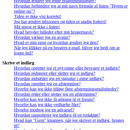
Hvordan ændrer jeg mine boardindstillinger?
Hvordan forhindrer jeg at mit navn fremgår af listen "Hvem er
online nu"?
Tiden er ikke vist korrekt!
Jeg har ændret tidszonen og tiden er stadig forkert!
Mit sprog er ikke i listen!
Hvad betyder billedet efter mit brugernavn?
Hvordan vælger jeg en avatar?
Hvad er min rang og hvordan ændrer jeg den?
Når jeg klikker på en brugers e-mail, bliver jeg bedt om at
logge ind?
Skrive et indlæg
Hvordan opretter jeg et nyt emne eller besvarer et indlæg?
Hvordan redigerer eller sletter jeg et indlæg?
Hvordan indsætter jeg en signatur i mine indlæg?
Hvordan opretter jeg en afstemning?
Hvorfor kan jeg ikke tilføje flere afstemningsmuligheder?
Hvordan retter eller sletter jeg en afstemning?
Hvorfor kan jeg ikke få adgang til et forum?
Hvorfor kan jeg ikke vedhæfte filer?
Hvorfor modtog jeg en advarsel?
Hvordan rapporterer jeg indlæg til en redaktør?
Hvad kan "Gem" knappen, når jeg skriver et indlæg, bruges
til?