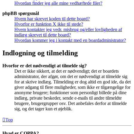
Hvordan finder jeg alle mine vedhæftede filer?
phpBB spørgsmål
Hvem har skrevet koden til dette board?
Hvorfor er funktion X ikke til stede?
Hvem kontakter jeg vedr. misbrug og/eller lovligheden af
indlæg skrevet til dette board?
Hvordan kommer jeg i kontakt med en boardadministrator?
Indlogning og tilmelding
Hvorfor er det nødvendigt at tilmelde sig?
Det er ikke sikkert, at det er nødvendigt; det er boardets
administrator, der afgør, om det er nødvendigt at tilmelde sig
for at skrive indlæg. Tilmelding er dog altid en god ide, da det
giver adgang til flere muligheder, som ikke er tilgængelige for
anonyme brugere; funktioner som personligt billede på dine
indlæg, private beskeder, sende e-mails til andre tilmeldte
brugere, brugergrupper osv. Det anbefales derfor at tilmelde
sig, og det tager kun et øjeblik.
Top
Hvad er COPPA?