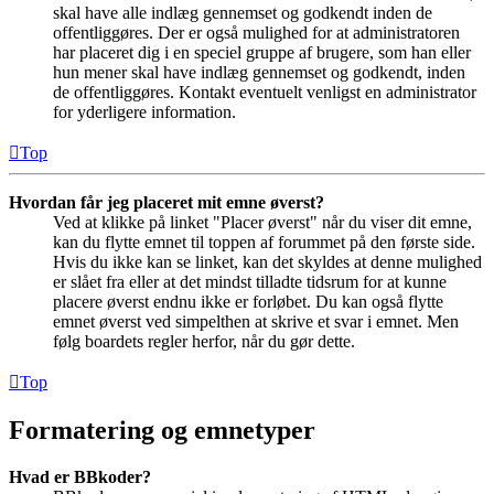
skal have alle indlæg gennemset og godkendt inden de
offentliggøres. Der er også mulighed for at administratoren
har placeret dig i en speciel gruppe af brugere, som han eller
hun mener skal have indlæg gennemset og godkendt, inden
de offentliggøres. Kontakt eventuelt venligst en administrator
for yderligere information.
Top
Hvordan får jeg placeret mit emne øverst?
Ved at klikke på linket "Placer øverst" når du viser dit emne,
kan du flytte emnet til toppen af forummet på den første side.
Hvis du ikke kan se linket, kan det skyldes at denne mulighed
er slået fra eller at det mindst tilladte tidsrum for at kunne
placere øverst endnu ikke er forløbet. Du kan også flytte
emnet øverst ved simpelthen at skrive et svar i emnet. Men
følg boardets regler herfor, når du gør dette.
Top
Formatering og emnetyper
Hvad er BBkoder?