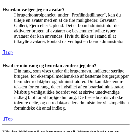
Hvordan vælger jeg en avatar?
I brugerkontrolpanelet, under "Profilindstillinger", kan du
tilføje en avatar med en af de fire muligheder: Gravatar,
Galleri, Fjern eller Upload. Det er boardadministrator der
aktiverer brugen af avatarer og bestemmer hvilke typer
avatarer der kan anvendes. Hvis du ikke er i stand til at
tilknytte avatarer, kontakt da venligst en boardadministrator.
Top
Hvad er min rang og hvordan ændrer jeg den?
Din rang, som vises under dit brugernavn, indikerer særlige
brugere, for eksempel medlemskab af bestemte brugergrupper,
herunder redaktører og administratorer. Du kan ikke ændre
teksten for en rang, de er indstillet af en boardadministrator.
Misbrug venligst ikke boardet ved at skrive unødvendige
indlæg blot for at forøge din rang. De fleste boards vil ikke
tolerere dette, og en redaktør eller administrator vil simpelthen
formindske dit antal indlæg.
Top