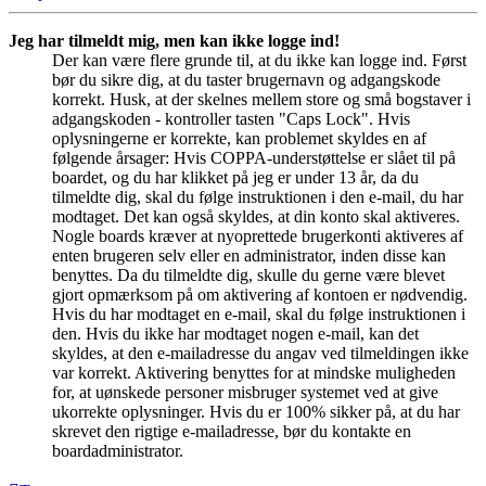
Jeg har tilmeldt mig, men kan ikke logge ind!
Der kan være flere grunde til, at du ikke kan logge ind. Først
bør du sikre dig, at du taster brugernavn og adgangskode
korrekt. Husk, at der skelnes mellem store og små bogstaver i
adgangskoden - kontroller tasten "Caps Lock". Hvis
oplysningerne er korrekte, kan problemet skyldes en af
følgende årsager: Hvis COPPA-understøttelse er slået til på
boardet, og du har klikket på jeg er under 13 år, da du
tilmeldte dig, skal du følge instruktionen i den e-mail, du har
modtaget. Det kan også skyldes, at din konto skal aktiveres.
Nogle boards kræver at nyoprettede brugerkonti aktiveres af
enten brugeren selv eller en administrator, inden disse kan
benyttes. Da du tilmeldte dig, skulle du gerne være blevet
gjort opmærksom på om aktivering af kontoen er nødvendig.
Hvis du har modtaget en e-mail, skal du følge instruktionen i
den. Hvis du ikke har modtaget nogen e-mail, kan det
skyldes, at den e-mailadresse du angav ved tilmeldingen ikke
var korrekt. Aktivering benyttes for at mindske muligheden
for, at uønskede personer misbruger systemet ved at give
ukorrekte oplysninger. Hvis du er 100% sikker på, at du har
skrevet den rigtige e-mailadresse, bør du kontakte en
boardadministrator.