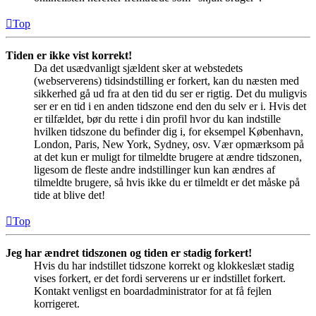
Top
Tiden er ikke vist korrekt!
Da det usædvanligt sjældent sker at webstedets
(webserverens) tidsindstilling er forkert, kan du næsten med
sikkerhed gå ud fra at den tid du ser er rigtig. Det du muligvis
ser er en tid i en anden tidszone end den du selv er i. Hvis det
er tilfældet, bør du rette i din profil hvor du kan indstille
hvilken tidszone du befinder dig i, for eksempel København,
London, Paris, New York, Sydney, osv. Vær opmærksom på
at det kun er muligt for tilmeldte brugere at ændre tidszonen,
ligesom de fleste andre indstillinger kun kan ændres af
tilmeldte brugere, så hvis ikke du er tilmeldt er det måske på
tide at blive det!
Top
Jeg har ændret tidszonen og tiden er stadig forkert!
Hvis du har indstillet tidszone korrekt og klokkeslæt stadig
vises forkert, er det fordi serverens ur er indstillet forkert.
Kontakt venligst en boardadministrator for at få fejlen
korrigeret.