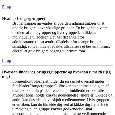
Top
Hvad er brugergrupper?
Brugergrupper anvendes af boardets administratorer til at
opdele brugere i overskuelige grupper. En bruger kan være
medlem af flere grupper og hver gruppe kan tildeles
individuelle tilladelser. Det gør det enkelt for
administratorerne at ændre tilladelser for mange brugere
samtidig, som at tildele redaktørtilladelser i et bestemt forum,
eller til at give brugere adgang til private fora.
Top
Hvordan finder jeg brugergrupperne og hvordan tilmelder jeg
mig?
I brugerkontrolpanelet finder du en samlet oversigt under
fanebladet "brugergrupper". Ønsker du at tilmelde dig en af
disse, klikker du på den rette knap. Imidlertid er ikke alle
grupper åbne, nogle kræver godkendelse, andre er lukkede og
andre kan desuden have skjult medlemmerne. Hvis gruppen
er en åben, kan du tilmelde dig ved at klikke dig frem. Hvis
tilmelding til en gruppe kræver godkendelse, skal
gruppelederen godkende din tilmelding og vedkommende