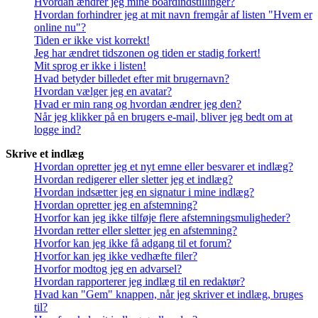
Hvordan ændrer jeg mine boardindstillinger?
Hvordan forhindrer jeg at mit navn fremgår af listen "Hvem er
online nu"?
Tiden er ikke vist korrekt!
Jeg har ændret tidszonen og tiden er stadig forkert!
Mit sprog er ikke i listen!
Hvad betyder billedet efter mit brugernavn?
Hvordan vælger jeg en avatar?
Hvad er min rang og hvordan ændrer jeg den?
Når jeg klikker på en brugers e-mail, bliver jeg bedt om at
logge ind?
Skrive et indlæg
Hvordan opretter jeg et nyt emne eller besvarer et indlæg?
Hvordan redigerer eller sletter jeg et indlæg?
Hvordan indsætter jeg en signatur i mine indlæg?
Hvordan opretter jeg en afstemning?
Hvorfor kan jeg ikke tilføje flere afstemningsmuligheder?
Hvordan retter eller sletter jeg en afstemning?
Hvorfor kan jeg ikke få adgang til et forum?
Hvorfor kan jeg ikke vedhæfte filer?
Hvorfor modtog jeg en advarsel?
Hvordan rapporterer jeg indlæg til en redaktør?
Hvad kan "Gem" knappen, når jeg skriver et indlæg, bruges
til?