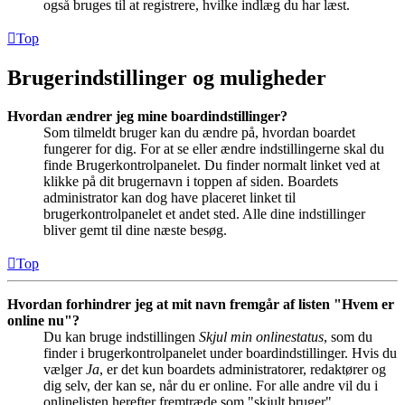
også bruges til at registrere, hvilke indlæg du har læst.
Top
Brugerindstillinger og muligheder
Hvordan ændrer jeg mine boardindstillinger?
Som tilmeldt bruger kan du ændre på, hvordan boardet
fungerer for dig. For at se eller ændre indstillingerne skal du
finde Brugerkontrolpanelet. Du finder normalt linket ved at
klikke på dit brugernavn i toppen af siden. Boardets
administrator kan dog have placeret linket til
brugerkontrolpanelet et andet sted. Alle dine indstillinger
bliver gemt til dine næste besøg.
Top
Hvordan forhindrer jeg at mit navn fremgår af listen "Hvem er
online nu"?
Du kan bruge indstillingen
Skjul min onlinestatus
, som du
finder i brugerkontrolpanelet under boardindstillinger. Hvis du
vælger
Ja
, er det kun boardets administratorer, redaktører og
dig selv, der kan se, når du er online. For alle andre vil du i
onlinelisten herefter fremtræde som "skjult bruger".