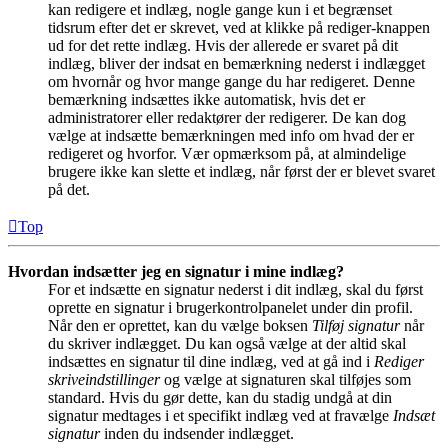
kan redigere et indlæg, nogle gange kun i et begrænset
tidsrum efter det er skrevet, ved at klikke på rediger-knappen
ud for det rette indlæg. Hvis der allerede er svaret på dit
indlæg, bliver der indsat en bemærkning nederst i indlægget
om hvornår og hvor mange gange du har redigeret. Denne
bemærkning indsættes ikke automatisk, hvis det er
administratorer eller redaktører der redigerer. De kan dog
vælge at indsætte bemærkningen med info om hvad der er
redigeret og hvorfor. Vær opmærksom på, at almindelige
brugere ikke kan slette et indlæg, når først der er blevet svaret
på det.
Top
Hvordan indsætter jeg en signatur i mine indlæg?
For et indsætte en signatur nederst i dit indlæg, skal du først
oprette en signatur i brugerkontrolpanelet under din profil.
Når den er oprettet, kan du vælge boksen
Tilføj signatur
når
du skriver indlægget. Du kan også vælge at der altid skal
indsættes en signatur til dine indlæg, ved at gå ind i
Rediger
skriveindstillinger
og vælge at signaturen skal tilføjes som
standard. Hvis du gør dette, kan du stadig undgå at din
signatur medtages i et specifikt indlæg ved at fravælge
Indsæt
signatur
inden du indsender indlægget.