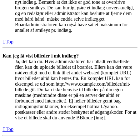
nyt indlæg. Bemærk at det ikke er god tone at overdrive
brugen smileys. De kan hurtigt gøre et indlæg uoverskueligt,
og en redaktør eller administrator kan beslutte at fjerne dem
med hård hånd, måske endda selve indlægget.
Boardadministratoren kan også have sat et maksimum for
antallet af smileys pr. indlæg.
Top
Kan jeg få vist billeder i mit indlæg?
Ja, det kan du. Hvis administratoren har tilladt vedhæftede
filer, kan du uploade billedet til boardet. Ellers kan det være
nødvendigt med et link til et andet websted (komplet URL)
hvor billedet altid kan hentes fra. En komplet URL kan for
eksempel se ud som http://www.example.com/billeder/mit-
billede.gif. Du kan ikke henvise til billeder på din egen
maskine (medmindre disse er på en server der altid er
forbundet med Internettet). Ej heller billeder gemt bag
indlogningsfunktioner, for eksempel hotmail-/yahoo-
postkasser eller andre steder beskyttet af adgangskoder. For at
vise et billede skal du anvende BBkode [img].
Top