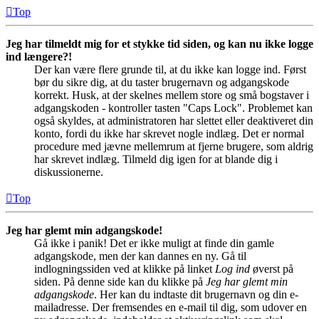
Top
Jeg har tilmeldt mig for et stykke tid siden, og kan nu ikke logge
ind længere?!
Der kan være flere grunde til, at du ikke kan logge ind. Først
bør du sikre dig, at du taster brugernavn og adgangskode
korrekt. Husk, at der skelnes mellem store og små bogstaver i
adgangskoden - kontroller tasten "Caps Lock". Problemet kan
også skyldes, at administratoren har slettet eller deaktiveret din
konto, fordi du ikke har skrevet nogle indlæg. Det er normal
procedure med jævne mellemrum at fjerne brugere, som aldrig
har skrevet indlæg. Tilmeld dig igen for at blande dig i
diskussionerne.
Top
Jeg har glemt min adgangskode!
Gå ikke i panik! Det er ikke muligt at finde din gamle
adgangskode, men der kan dannes en ny. Gå til
indlogningssiden ved at klikke på linket
Log ind
øverst på
siden. På denne side kan du klikke på
Jeg har glemt min
adgangskode
. Her kan du indtaste dit brugernavn og din e-
mailadresse. Der fremsendes en e-mail til dig, som udover en