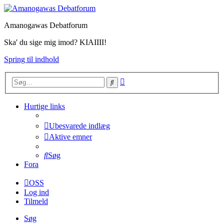
Amanogawas Debatforum
Ska' du sige mig imod? KIAIIII!
Spring til indhold
Avanceret
Søg
søgning
Hurtige links
Ubesvarede indlæg
Aktive emner
Søg
Fora
OSS
Log ind
Tilmeld
Søg