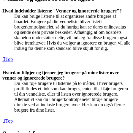
Hvad indeholder listerne "Venner og ignorerede brugere"?
Du kan bruge listerne til at organisere andre brugere af
boardet. Brugere på din venneliste bliver listet i
brugerkontrolpanelet, så du hurtigt kan se deres onlinestatus
og sende dem private beskeder. Afhængig af om boardets
skabelon understøtter dette, vil indlæg fra disse brugere også
blive fremhævet. Hvis du vælger at ignorere en bruger, vil alle
indlæg fra denne som standard blive skjult for dig.
Top
Hvordan tilføjer og fjerner jeg brugere på mine lister over
venner og ignorerede brugere?
Du kan føje brugere til listerne på to måder. I hver brugers
profil findes et link som kan bruges, enten til at føje brugeren
til din venneliste, eller til listen over ignorerede brugere.
Alternativt kan du i brugerkontrolpanelet tilføje brugere
direkte ved at indtaste brugernavne. Her kan du også fjerne
brugere fra dine lister.
Top