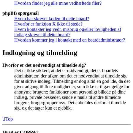
Hvordan finder jeg alle mine vedhæftede filer?
phpBB spørgsmål
Hvem har skrevet koden til dette board?
Hvorfor er funktion X ikke til stede?
Hvem kontakter jeg vedr. misbrug og/eller lovligheden af
indlæg skrevet til dette board?
Hvordan kommer jeg i kontakt med en boardadministrator?
Indlogning og tilmelding
Hvorfor er det nødvendigt at tilmelde sig?
Det er ikke sikkert, at det er nødvendigt; det er boardets
administrator, der afgør, om det er nødvendigt at tilmelde sig
for at skrive indlæg. Tilmelding er dog altid en god ide, da det
giver adgang til flere muligheder, som ikke er tilgængelige for
anonyme brugere; funktioner som personligt billede på dine
indlæg, private beskeder, sende e-mails til andre tilmeldte
brugere, brugergrupper osv. Det anbefales derfor at tilmelde
sig, og det tager kun et øjeblik.
Top
Hvad er COPPA?