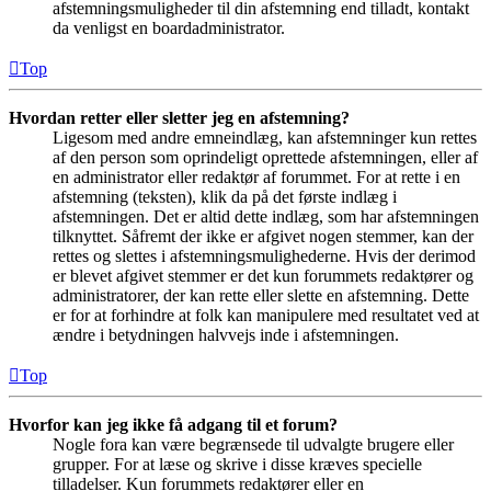
afstemningsmuligheder til din afstemning end tilladt, kontakt
da venligst en boardadministrator.
Top
Hvordan retter eller sletter jeg en afstemning?
Ligesom med andre emneindlæg, kan afstemninger kun rettes
af den person som oprindeligt oprettede afstemningen, eller af
en administrator eller redaktør af forummet. For at rette i en
afstemning (teksten), klik da på det første indlæg i
afstemningen. Det er altid dette indlæg, som har afstemningen
tilknyttet. Såfremt der ikke er afgivet nogen stemmer, kan der
rettes og slettes i afstemningsmulighederne. Hvis der derimod
er blevet afgivet stemmer er det kun forummets redaktører og
administratorer, der kan rette eller slette en afstemning. Dette
er for at forhindre at folk kan manipulere med resultatet ved at
ændre i betydningen halvvejs inde i afstemningen.
Top
Hvorfor kan jeg ikke få adgang til et forum?
Nogle fora kan være begrænsede til udvalgte brugere eller
grupper. For at læse og skrive i disse kræves specielle
tilladelser. Kun forummets redaktører eller en