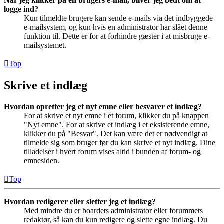
Når jeg klikker på en brugers e-mail, bliver jeg bedt om at
logge ind?
Kun tilmeldte brugere kan sende e-mails via det indbyggede
e-mailsystem, og kun hvis en administrator har slået denne
funktion til. Dette er for at forhindre gæster i at misbruge e-
mailsystemet.
Top
Skrive et indlæg
Hvordan opretter jeg et nyt emne eller besvarer et indlæg?
For at skrive et nyt emne i et forum, klikker du på knappen
"Nyt emne". For at skrive et indlæg i et eksisterende emne,
klikker du på "Besvar". Det kan være det er nødvendigt at
tilmelde sig som bruger før du kan skrive et nyt indlæg. Dine
tilladelser i hvert forum vises altid i bunden af forum- og
emnesiden.
Top
Hvordan redigerer eller sletter jeg et indlæg?
Med mindre du er boardets administrator eller forummets
redaktør, så kan du kun redigere og slette egne indlæg. Du