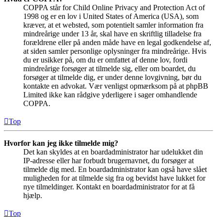
COPPA står for Child Online Privacy and Protection Act of
1998 og er en lov i United States of America (USA), som
kræver, at et websted, som potentielt samler information fra
mindreårige under 13 år, skal have en skriftlig tilladelse fra
forældrene eller på anden måde have en legal godkendelse af,
at siden samler personlige oplysninger fra mindreårige. Hvis
du er usikker på, om du er omfattet af denne lov, fordi
mindreårige forsøger at tilmelde sig, eller om boardet, du
forsøger at tilmelde dig, er under denne lovgivning, bør du
kontakte en advokat. Vær venligst opmærksom på at phpBB
Limited ikke kan rådgive yderligere i sager omhandlende
COPPA.
Top
Hvorfor kan jeg ikke tilmelde mig?
Det kan skyldes at en boardadministrator har udelukket din
IP-adresse eller har forbudt brugernavnet, du forsøger at
tilmelde dig med. En boardadministrator kan også have slået
muligheden for at tilmelde sig fra og bevidst have lukket for
nye tilmeldinger. Kontakt en boardadministrator for at få
hjælp.
Top