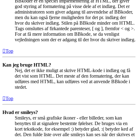
BBkoder er en speciel implementering af HTML, der giver
god styring af formatering på visse dele af et indlæg. Det er
administratoren som giver adgang til anvendelse af BBkoder,
men du kan også fjerne muligheden for det pr. indlæg der
hvor du skriver indlæg. Stilen på BBkode minder om HTML.
Tags omsluttes af firkantede parenteser, [ og ], fremfor < og >.
For at få mere information om BBkode, se da venligst
vejledningen som der er adgang til der hvor du skriver indlæg.
Top
Kan jeg bruge HTML?
Nej, det er ikke muligt at skrive HTML-kode i indlæg og få
det vist som HTML. Det meste af den formatering, der kan
udføres med HTML, kan udføres ved at anvende BBkode i
stedet.
Top
Hvad er smileys?
Smileys, er små grafiske ikoner - eller billeder, som kan
benyttes til at signalere bestemte følelser. De bruges via en
kort tekstkode, for eksempel :) betyder glad, :( betyder ked af
det. Den fulde liste over alle smileys kan ses når der skrives et