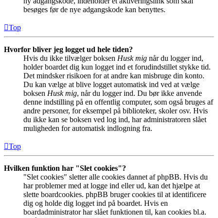
ny adgangskode, indeholder et aktiveringslink som skal
besøges før de nye adgangskode kan benyttes.
Top
Hvorfor bliver jeg logget ud hele tiden?
Hvis du ikke tilvælger boksen
Husk mig
når du logger ind,
holder boardet dig kun logget ind et forudindstillet stykke tid.
Det mindsker risikoen for at andre kan misbruge din konto.
Du kan vælge at blive logget automatisk ind ved at vælge
boksen
Husk mig
, når du logger ind. Du bør ikke anvende
denne indstilling på en offentlig computer, som også bruges af
andre personer, for eksempel på biblioteker, skoler osv. Hvis
du ikke kan se boksen ved log ind, har administratoren slået
muligheden for automatisk indlogning fra.
Top
Hvilken funktion har "Slet cookies"?
"Slet cookies" sletter alle cookies dannet af phpBB. Hvis du
har problemer med at logge ind eller ud, kan det hjælpe at
slette boardcookies. phpBB bruger cookies til at identificere
dig og holde dig logget ind på boardet. Hvis en
boardadministrator har slået funktionen til, kan cookies bl.a.