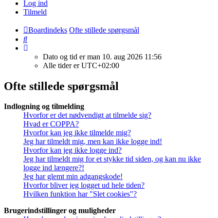
Log ind
Tilmeld
Boardindeks
Ofte stillede spørgsmål
Søg
Dato og tid er man 10. aug 2026 11:56
Alle tider er
UTC+02:00
Ofte stillede spørgsmål
Indlogning og tilmelding
Hvorfor er det nødvendigt at tilmelde sig?
Hvad er COPPA?
Hvorfor kan jeg ikke tilmelde mig?
Jeg har tilmeldt mig, men kan ikke logge ind!
Hvorfor kan jeg ikke logge ind?
Jeg har tilmeldt mig for et stykke tid siden, og kan nu ikke
logge ind længere?!
Jeg har glemt min adgangskode!
Hvorfor bliver jeg logget ud hele tiden?
Hvilken funktion har "Slet cookies"?
Brugerindstillinger og muligheder