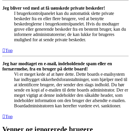
Jeg bliver ved med at få uønskede private beskeder!
I brugerkontrolpanelet kan du automatisk slette private
beskeder fra en eller flere brugere, ved at benytte
beskedreglerne i brugerkontrolpanelet. Hvis du modtager
grove eller generende beskeder fra en bestemt bruger, kan du
informere administratorerne; de kan lukke for brugeres
mulighed for at sende private beskeder.
Top
Jeg har modtaget en e-mail, indeholdende spam eller en
fornærmelse, fra en bruger på dette board!
Vi er meget kede af at høre dette. Dette boards e-mailsystem
har indbygget sikkerhedsforanstaltninger, som hjælper med til
at identificere brugere, der sender den slags indhold. Du bør
sende en kopi af e-mailen til dette boards administrator. Der er
meget vigtigt at denne indeholder den såkaldte header, som
indeholder information om den bruger der afsendte e-mailen.
Boardadministratoren kan herefter vurdere evt. sanktioner.
Top
Venner og ignorerede brugere