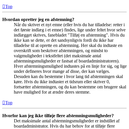
Top
Hvordan opretter jeg en afstemning?
Når du skriver et nyt emne (eller hvis du har tilladelse: retter i
det første indlæg i et emne) findes, lige under feltet hvor selve
indlægget skrives, fanebladet "Tilføj en afstemning". Hvis du
ikke kan se dette, er det sandsynligvis fordi du ikke har
tilladelse til at oprette en afstemning. Her skal du indtaste en
overskrift som beskriver afstemningen, og mindst to
valgmuligheder i tekstfeltet (det maksimale antal
afstemningsmuligheder er fastsat af boardadministratoren).
Hver afstemningsmulighed indtastes på en linje for sig, og lige
under defineres hvor mange af disse, der kan vælges.
Desuden kan du bestemme i hvor lang tid afstemningen skal
køre. Hvis du ikke indtaster et tidsrum eller skriver 0,
fortsætter afstemningen, og du kan bestemme om brugere skal
have mulighed for at ændre deres stemme.
Top
Hvorfor kan jeg ikke tilføje flere afstemningsmuligheder?
Det maksimale antal afstemningsmuligheder er indstillet af
boardadministrator. Hvis du har behov for at tilføje flere