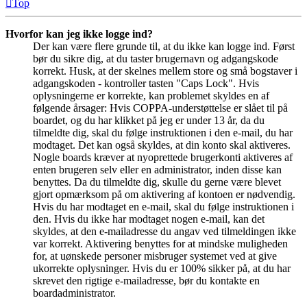
Top
Hvorfor kan jeg ikke logge ind?
Der kan være flere grunde til, at du ikke kan logge ind. Først
bør du sikre dig, at du taster brugernavn og adgangskode
korrekt. Husk, at der skelnes mellem store og små bogstaver i
adgangskoden - kontroller tasten "Caps Lock". Hvis
oplysningerne er korrekte, kan problemet skyldes en af
følgende årsager: Hvis COPPA-understøttelse er slået til på
boardet, og du har klikket på jeg er under 13 år, da du
tilmeldte dig, skal du følge instruktionen i den e-mail, du har
modtaget. Det kan også skyldes, at din konto skal aktiveres.
Nogle boards kræver at nyoprettede brugerkonti aktiveres af
enten brugeren selv eller en administrator, inden disse kan
benyttes. Da du tilmeldte dig, skulle du gerne være blevet
gjort opmærksom på om aktivering af kontoen er nødvendig.
Hvis du har modtaget en e-mail, skal du følge instruktionen i
den. Hvis du ikke har modtaget nogen e-mail, kan det
skyldes, at den e-mailadresse du angav ved tilmeldingen ikke
var korrekt. Aktivering benyttes for at mindske muligheden
for, at uønskede personer misbruger systemet ved at give
ukorrekte oplysninger. Hvis du er 100% sikker på, at du har
skrevet den rigtige e-mailadresse, bør du kontakte en
boardadministrator.