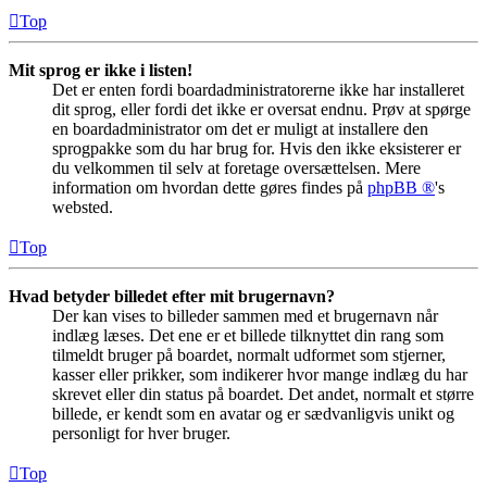
Top
Mit sprog er ikke i listen!
Det er enten fordi boardadministratorerne ikke har installeret
dit sprog, eller fordi det ikke er oversat endnu. Prøv at spørge
en boardadministrator om det er muligt at installere den
sprogpakke som du har brug for. Hvis den ikke eksisterer er
du velkommen til selv at foretage oversættelsen. Mere
information om hvordan dette gøres findes på
phpBB ®
's
websted.
Top
Hvad betyder billedet efter mit brugernavn?
Der kan vises to billeder sammen med et brugernavn når
indlæg læses. Det ene er et billede tilknyttet din rang som
tilmeldt bruger på boardet, normalt udformet som stjerner,
kasser eller prikker, som indikerer hvor mange indlæg du har
skrevet eller din status på boardet. Det andet, normalt et større
billede, er kendt som en avatar og er sædvanligvis unikt og
personligt for hver bruger.
Top