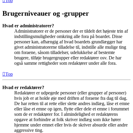
Top
Brugerniveauer og -grupper
Hvad er administratorer?
Administratorer er de personer der er tildelt det højeste trin af
indstillingsmuligheder omkring alle fora på boardet. Disse
personer kan, afhængig af hvad boardets grundlægger har
givet administratorerne tilladelse til, indstille alle mulige ting
om foraene, såsom tilladelser, udelukkelse af bestemte
brugere, tilføje brugergrupper eller redaktører osv. De har
også samme rettigheder som redaktører under alle fora.
Top
Hvad er redaktører?
Redaktører er udpegede personer (eller grupper af personer)
hvis job er at holde øje med driften af foraene fra dag til dag.
De har retten til at rette eller slette andres indlæg, låse et emne
eller låse et emne op igen, flytte eller dele et emne i forummet
som de er redaktører for. I almindelighed er redaktørens
opgave at forhindre at folk skriver indlæg som ikke hører
hjemme under emnet eller hvis de skriver absurde eller andre
aggressive ting.