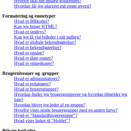
Hvorfor skal mit indlæg godkendes?
Hvordan får jeg placeret mit emne øverst?
Formatering og emnetyper
Hvad er BBkoder?
Kan jeg bruge HTML?
Hvad er smileys?
Kan jeg få vist billeder i mit indlæg?
Hvad er globale bekendtgørelser?
Hvad er bekendtgørelser?
Hvad er opslag?
Hvad er låste emner?
Hvad er emneikoner?
Brugerniveauer og -grupper
Hvad er administratorer?
Hvad er redaktører?
Hvad er brugergrupper?
Hvordan finder jeg brugergrupperne og hvordan tilmelder jeg
mig?
Hvordan bliver jeg leder af en gruppe?
Hvorfor vises nogle brugergrupper med en anden farve?
Hvad er "Standardbrugergruppe"?
Hvad viser linket til "Holdet"?
Private beskeder