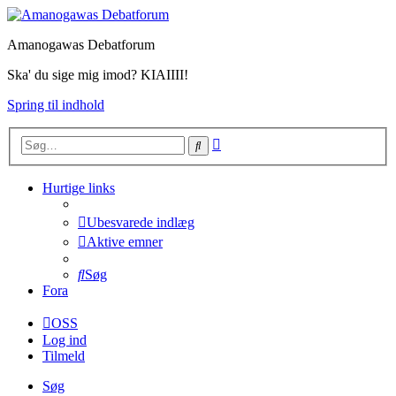
Amanogawas Debatforum
Ska' du sige mig imod? KIAIIII!
Spring til indhold
Avanceret
Søg
søgning
Hurtige links
Ubesvarede indlæg
Aktive emner
Søg
Fora
OSS
Log ind
Tilmeld
Søg