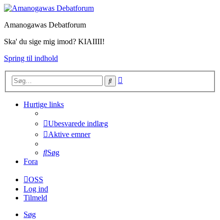
Amanogawas Debatforum
Ska' du sige mig imod? KIAIIII!
Spring til indhold
Avanceret
Søg
søgning
Hurtige links
Ubesvarede indlæg
Aktive emner
Søg
Fora
OSS
Log ind
Tilmeld
Søg