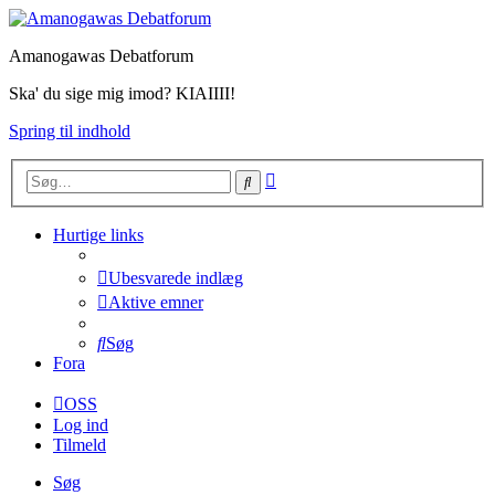
Amanogawas Debatforum
Ska' du sige mig imod? KIAIIII!
Spring til indhold
Avanceret
Søg
søgning
Hurtige links
Ubesvarede indlæg
Aktive emner
Søg
Fora
OSS
Log ind
Tilmeld
Søg