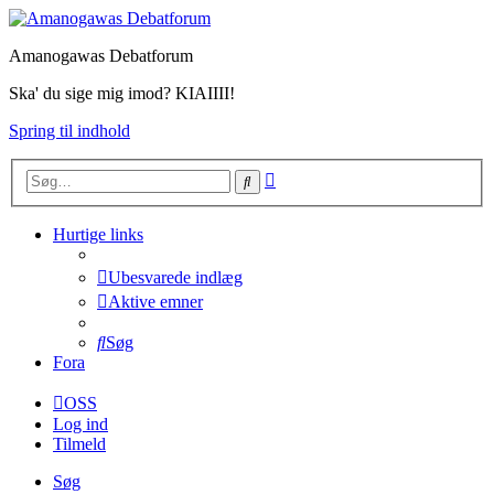
Amanogawas Debatforum
Ska' du sige mig imod? KIAIIII!
Spring til indhold
Avanceret
Søg
søgning
Hurtige links
Ubesvarede indlæg
Aktive emner
Søg
Fora
OSS
Log ind
Tilmeld
Søg