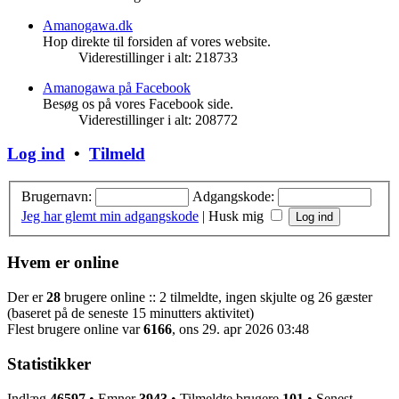
seneste
indlæg
Amanogawa.dk
Hop direkte til forsiden af vores website.
Viderestillinger i alt: 218733
Amanogawa på Facebook
Besøg os på vores Facebook side.
Viderestillinger i alt: 208772
Log ind
•
Tilmeld
Brugernavn:
Adgangskode:
Jeg har glemt min adgangskode
|
Husk mig
Hvem er online
Der er
28
brugere online :: 2 tilmeldte, ingen skjulte og 26 gæster
(baseret på de seneste 15 minutters aktivitet)
Flest brugere online var
6166
, ons 29. apr 2026 03:48
Statistikker
Indlæg
46597
• Emner
3943
• Tilmeldte brugere
101
• Senest