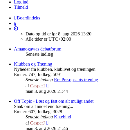
Log ind
Tilmeld
Boardindeks
Søg
Dato og tid er lør 8. aug 2026 13:20
Alle tider er
UTC+02:00
Amanogawas debatforum
Seneste indlæg
Klubben og Træning
Nyheder fra klubben, klublivet og træningen.
Emner
:
747
,
Indlæg
:
5091
Seneste indlæg
Re: Pre-opstarts træning
Vis
af
CasperJ
det
man 3. aug 2026 21:44
seneste
indlæg
Off Topic - Løst og fast om alt muligt andet
Snak om alt andet end træning...
Emner
:
607
,
Indlæg
:
3028
Seneste indlæg
Knæbind
Vis
af
CasperJ
det
man 3. aug 2026 21:46