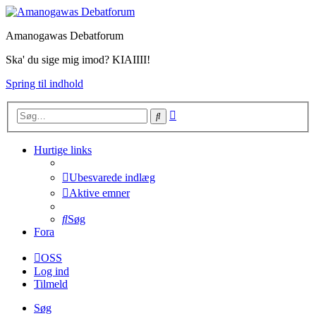
Amanogawas Debatforum
Ska' du sige mig imod? KIAIIII!
Spring til indhold
Avanceret
Søg
søgning
Hurtige links
Ubesvarede indlæg
Aktive emner
Søg
Fora
OSS
Log ind
Tilmeld
Søg