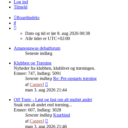
Log ind
Tilmeld
Boardindeks
Søg
Dato og tid er lør 8. aug 2026 00:38
Alle tider er
UTC+02:00
Amanogawas debatforum
Seneste indlæg
Klubben og Træning
Nyheder fra klubben, klublivet og træningen.
Emner
:
747
,
Indlæg
:
5091
Seneste indlæg
Re: Pre-opstarts træning
Vis
af
CasperJ
det
man 3. aug 2026 21:44
seneste
indlæg
Off Topic - Løst og fast om alt muligt andet
Snak om alt andet end træning...
Emner
:
607
,
Indlæg
:
3028
Seneste indlæg
Knæbind
Vis
af
CasperJ
det
man 3. aug 2026 21:46