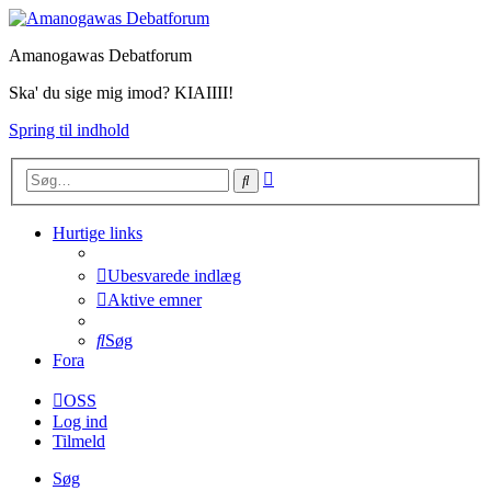
Amanogawas Debatforum
Ska' du sige mig imod? KIAIIII!
Spring til indhold
Avanceret
Søg
søgning
Hurtige links
Ubesvarede indlæg
Aktive emner
Søg
Fora
OSS
Log ind
Tilmeld
Søg