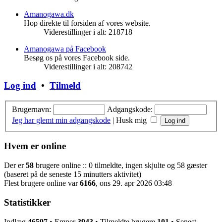
seneste
indlæg
Amanogawa.dk
Hop direkte til forsiden af vores website.
Viderestillinger i alt: 218718
Amanogawa på Facebook
Besøg os på vores Facebook side.
Viderestillinger i alt: 208742
Log ind
•
Tilmeld
Brugernavn:
Adgangskode:
Jeg har glemt min adgangskode
|
Husk mig
Hvem er online
Der er
58
brugere online :: 0 tilmeldte, ingen skjulte og 58 gæster
(baseret på de seneste 15 minutters aktivitet)
Flest brugere online var
6166
, ons 29. apr 2026 03:48
Statistikker
Indlæg
46597
• Emner
3943
• Tilmeldte brugere
101
• Senest