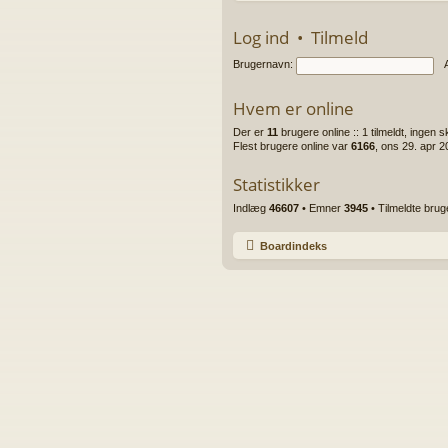
Log ind
•
Tilmeld
Brugernavn:
Hvem er online
Der er
11
brugere online :: 1 tilmeldt, ingen 
Flest brugere online var
6166
, ons 29. apr 
Statistikker
Indlæg
46607
• Emner
3945
• Tilmeldte bru
Boardindeks