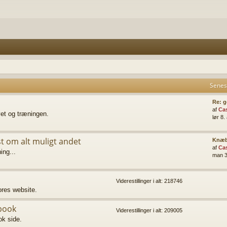
Senes
Re: g
af
Ca
vet og træningen.
lør 8
st om alt muligt andet
Knæb
af
Ca
ing...
man 3
Viderestillinger i alt: 218746
vores website.
book
Viderestillinger i alt: 209005
k side.