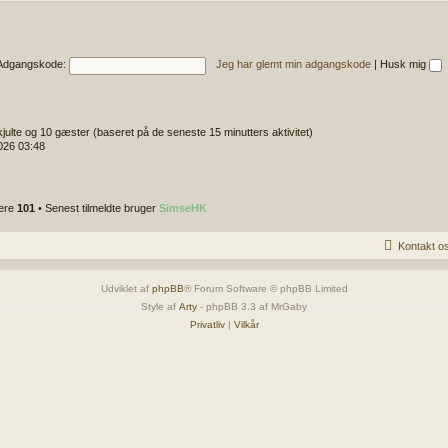
Adgangskode:
Jeg har glemt min adgangskode
|
Husk mig
skjulte og 10 gæster (baseret på de seneste 15 minutters aktivitet)
2026 03:48
gere
101
• Senest tilmeldte bruger
SimseHK
Kontakt o
Udviklet af
phpBB
® Forum Software © phpBB Limited
Style af
Arty
- phpBB 3.3 af MrGaby
Privatliv
|
Vilkår