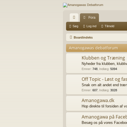
Fora
urt
Søg
Log ind
Tilmeld
ig
Boardindeks
e
Amanogawas debatforum
lin
Klubben og Træning
ks
Nyheder fra klubben, klubli
Emner
:
748
,
Indlæg
:
5094
Off Topic - Løst og fa
Snak om alt andet end træn
Emner
:
607
,
Indlæg
:
3028
Amanogawa.dk
Hop direkte til forsiden af 
Amanogawa på Face
Besøg os på vores Faceboo