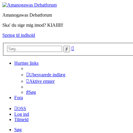
Amanogawas Debatforum
Ska' du sige mig imod? KIAIIII!
Spring til indhold
Avanceret
Søg
søgning
Hurtige links
Ubesvarede indlæg
Aktive emner
Søg
Fora
OSS
Log ind
Tilmeld
Søg