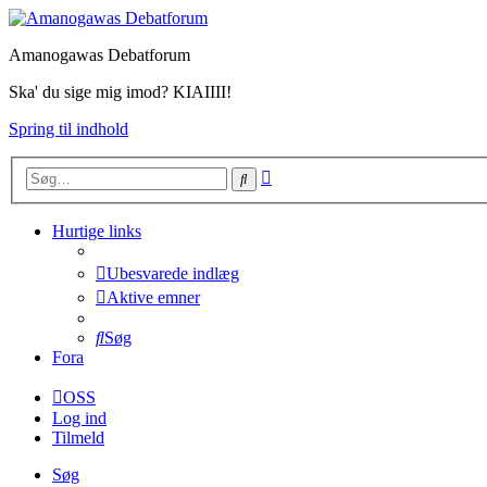
Amanogawas Debatforum
Ska' du sige mig imod? KIAIIII!
Spring til indhold
Avanceret
Søg
søgning
Hurtige links
Ubesvarede indlæg
Aktive emner
Søg
Fora
OSS
Log ind
Tilmeld
Søg