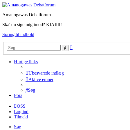
Amanogawas Debatforum
Ska' du sige mig imod? KIAIIII!
Spring til indhold
Avanceret
Søg
søgning
Hurtige links
Ubesvarede indlæg
Aktive emner
Søg
Fora
OSS
Log ind
Tilmeld
Søg