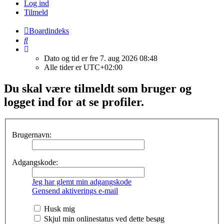
Log ind
Tilmeld
Boardindeks
Søg
Dato og tid er fre 7. aug 2026 08:48
Alle tider er
UTC+02:00
Du skal være tilmeldt som bruger og
logget ind for at se profiler.
Brugernavn:
Adgangskode:
Jeg har glemt min adgangskode
Gensend aktiverings e-mail
Husk mig
Skjul min onlinestatus ved dette besøg