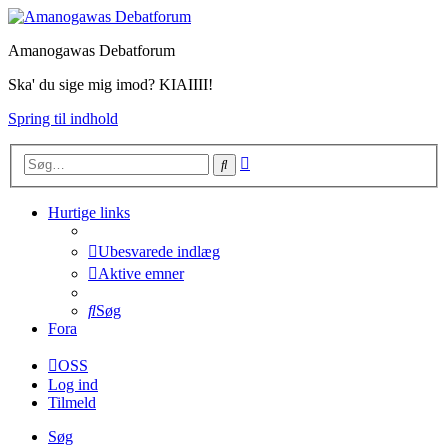
Amanogawas Debatforum
Ska' du sige mig imod? KIAIIII!
Spring til indhold
Avanceret
Søg
søgning
Hurtige links
Ubesvarede indlæg
Aktive emner
Søg
Fora
OSS
Log ind
Tilmeld
Søg