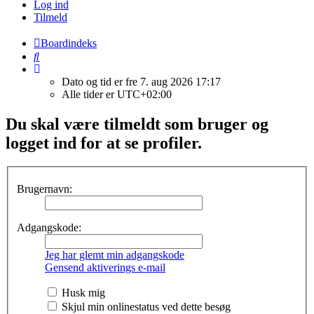
Log ind
Tilmeld
Boardindeks
Søg
Dato og tid er fre 7. aug 2026 17:17
Alle tider er
UTC+02:00
Du skal være tilmeldt som bruger og
logget ind for at se profiler.
Brugernavn:
Adgangskode:
Jeg har glemt min adgangskode
Gensend aktiverings e-mail
Husk mig
Skjul min onlinestatus ved dette besøg