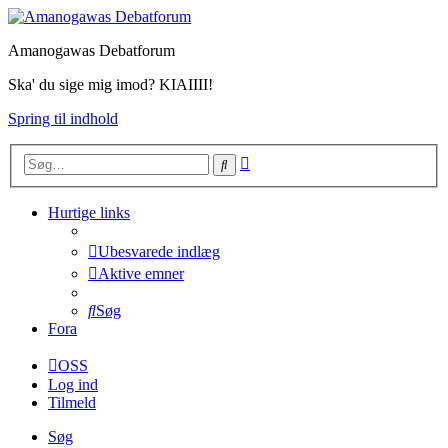
Amanogawas Debatforum
Ska' du sige mig imod? KIAIIII!
Spring til indhold
Avanceret
Søg
søgning
Hurtige links
Ubesvarede indlæg
Aktive emner
Søg
Fora
OSS
Log ind
Tilmeld
Søg