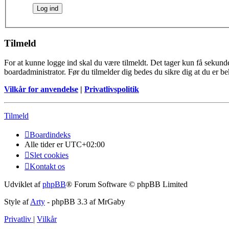
Tilmeld
For at kunne logge ind skal du være tilmeldt. Det tager kun få sekunder
boardadministrator. Før du tilmelder dig bedes du sikre dig at du er b
Vilkår for anvendelse
|
Privatlivspolitik
Tilmeld
Boardindeks
Alle tider er
UTC+02:00
Slet cookies
Kontakt os
Udviklet af
phpBB
® Forum Software © phpBB Limited
Style af
Arty
- phpBB 3.3 af MrGaby
Privatliv
|
Vilkår