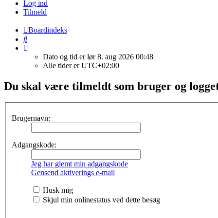
Log ind
Tilmeld
Boardindeks
Søg
Dato og tid er lør 8. aug 2026 00:48
Alle tider er
UTC+02:00
Du skal være tilmeldt som bruger og logget 
Brugernavn:
Adgangskode:
Jeg har glemt min adgangskode
Gensend aktiverings e-mail
Husk mig
Skjul min onlinestatus ved dette besøg