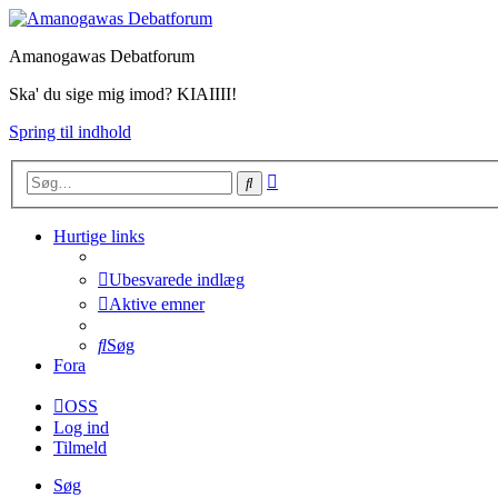
Amanogawas Debatforum
Ska' du sige mig imod? KIAIIII!
Spring til indhold
Avanceret
Søg
søgning
Hurtige links
Ubesvarede indlæg
Aktive emner
Søg
Fora
OSS
Log ind
Tilmeld
Søg