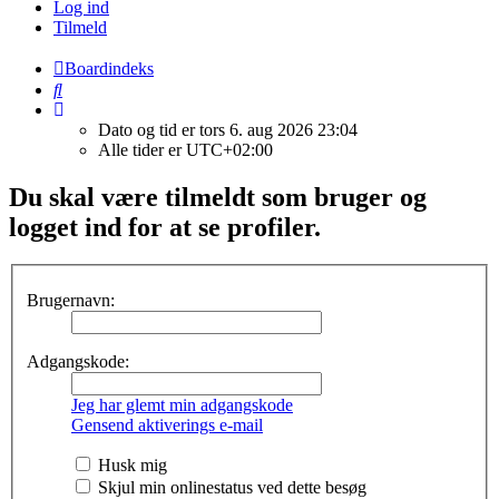
Log ind
Tilmeld
Boardindeks
Søg
Dato og tid er tors 6. aug 2026 23:04
Alle tider er
UTC+02:00
Du skal være tilmeldt som bruger og
logget ind for at se profiler.
Brugernavn:
Adgangskode:
Jeg har glemt min adgangskode
Gensend aktiverings e-mail
Husk mig
Skjul min onlinestatus ved dette besøg