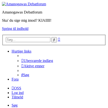
Amanogawas Debatforum
Ska' du sige mig imod? KIAIIII!
Spring til indhold
Avanceret
Søg
søgning
Hurtige links
Ubesvarede indlæg
Aktive emner
Søg
Fora
OSS
Log ind
Tilmeld
Søg