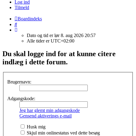
Log ind
Tilmeld
Boardindeks
Søg
Dato og tid er lør 8. aug 2026 20:57
Alle tider er
UTC+02:00
Du skal logge ind for at kunne citere
indlæg i dette forum.
Brugernavn:
Adgangskode:
Jeg har glemt min adgangskode
Gensend aktiverings e-mail
Husk mig
Skjul min onlinestatus ved dette besøg