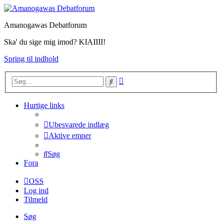
Amanogawas Debatforum
Ska' du sige mig imod? KIAIIII!
Spring til indhold
Avanceret
Søg
søgning
Hurtige links
Ubesvarede indlæg
Aktive emner
Søg
Fora
OSS
Log ind
Tilmeld
Søg