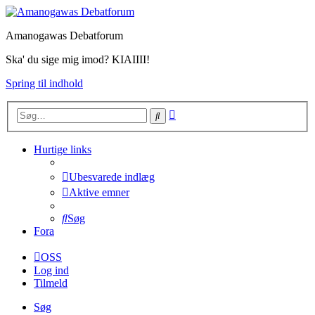
Amanogawas Debatforum
Ska' du sige mig imod? KIAIIII!
Spring til indhold
Avanceret
Søg
søgning
Hurtige links
Ubesvarede indlæg
Aktive emner
Søg
Fora
OSS
Log ind
Tilmeld
Søg