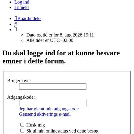
Log ind
Tilmeld
Boardindeks
Søg
Dato og tid er lør 8. aug 2026 19:11
Alle tider er
UTC+02:00
Du skal logge ind for at kunne besvare
emner i dette forum.
Brugernavn:
Adgangskode:
Jeg har glemt min adgangskode
Gensend aktiverings e-mail
Husk mig
Skjul min onlinestatus ved dette besøg