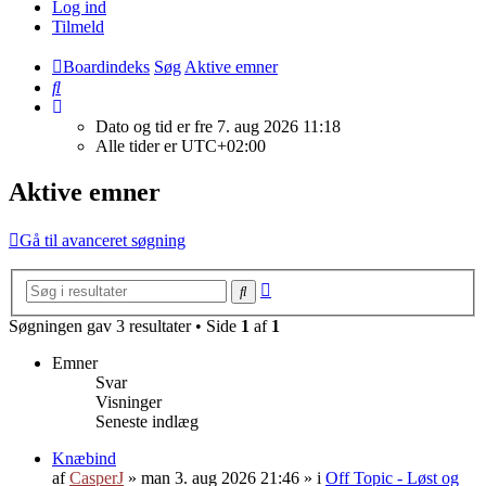
Log ind
Tilmeld
Boardindeks
Søg
Aktive emner
Søg
Dato og tid er fre 7. aug 2026 11:18
Alle tider er
UTC+02:00
Aktive emner
Gå til avanceret søgning
Avanceret
Søg
søgning
Søgningen gav 3 resultater • Side
1
af
1
Emner
Svar
Visninger
Seneste indlæg
Knæbind
af
CasperJ
»
man 3. aug 2026 21:46
» i
Off Topic - Løst og