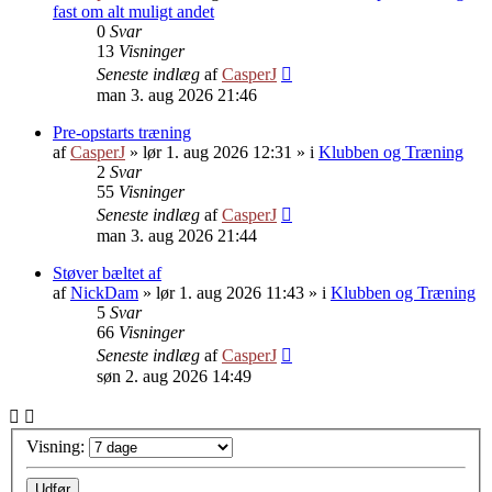
fast om alt muligt andet
0
Svar
13
Visninger
Seneste indlæg
af
CasperJ
man 3. aug 2026 21:46
Pre-opstarts træning
af
CasperJ
»
lør 1. aug 2026 12:31
» i
Klubben og Træning
2
Svar
55
Visninger
Seneste indlæg
af
CasperJ
man 3. aug 2026 21:44
Støver bæltet af
af
NickDam
»
lør 1. aug 2026 11:43
» i
Klubben og Træning
5
Svar
66
Visninger
Seneste indlæg
af
CasperJ
søn 2. aug 2026 14:49
Visning: