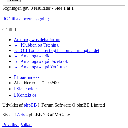
Søgningen gav 3 resultater • Side
1
af
1
Gå til avanceret søgning
Gå til
Amanogawas debatforum
↳ Klubben og Træning
↳ Off Topic - Løst og fast om alt muligt andet
↳ Amanogawa.dk
↳ Amanogawa på Facebook
↳ Amanogawa på YouTube
Boardindeks
Alle tider er
UTC+02:00
Slet cookies
Kontakt os
Udviklet af
phpBB
® Forum Software © phpBB Limited
Style af
Arty
- phpBB 3.3 af MrGaby
Privatliv
|
Vilkår