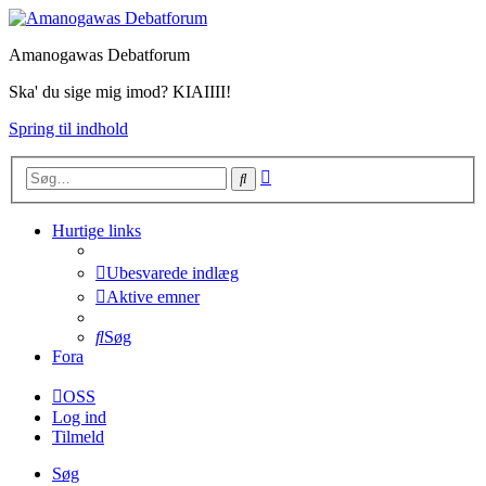
Amanogawas Debatforum
Ska' du sige mig imod? KIAIIII!
Spring til indhold
Avanceret
Søg
søgning
Hurtige links
Ubesvarede indlæg
Aktive emner
Søg
Fora
OSS
Log ind
Tilmeld
Søg