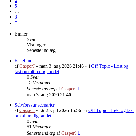
4
5
…
8
Næste
Emner
Svar
Visninger
Seneste indlæg
Knæbind
af
CasperJ
»
man 3. aug 2026 21:46
» i
Off Topic - Løst og
fast om alt muligt andet
0
Svar
15
Visninger
Seneste indlæg
af
CasperJ
man 3. aug 2026 21:46
Selvforsvar scenarier
af
CasperJ
»
lør 25. jul 2026 16:56
» i
Off Topic - Løst og fast
om alt muligt andet
0
Svar
51
Visninger
Seneste indlæg
af
CasperJ