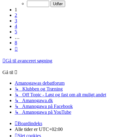
af
8
1
2
3
4
5
…
8
Næste
Gå til avanceret søgning
Gå til
Amanogawas debatforum
↳ Klubben og Træning
↳ Off Topic - Løst og fast om alt muligt andet
↳ Amanogawa.dk
↳ Amanogawa på Facebook
↳ Amanogawa på YouTube
Boardindeks
Alle tider er
UTC+02:00
Slet cookies