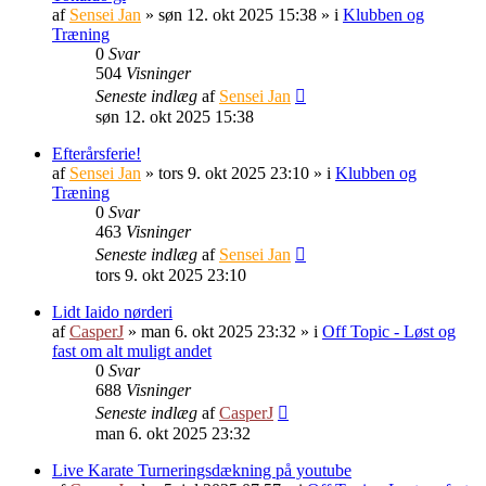
af
Sensei Jan
»
søn 12. okt 2025 15:38
» i
Klubben og
Træning
0
Svar
504
Visninger
Seneste indlæg
af
Sensei Jan
søn 12. okt 2025 15:38
Efterårsferie!
af
Sensei Jan
»
tors 9. okt 2025 23:10
» i
Klubben og
Træning
0
Svar
463
Visninger
Seneste indlæg
af
Sensei Jan
tors 9. okt 2025 23:10
Lidt Iaido nørderi
af
CasperJ
»
man 6. okt 2025 23:32
» i
Off Topic - Løst og
fast om alt muligt andet
0
Svar
688
Visninger
Seneste indlæg
af
CasperJ
man 6. okt 2025 23:32
Live Karate Turneringsdækning på youtube