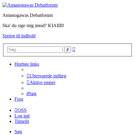
Amanogawas Debatforum
Ska' du sige mig imod? KIAIIII!
Spring til indhold
Avanceret
Søg
søgning
Hurtige links
Ubesvarede indlæg
Aktive emner
Søg
Fora
OSS
Log ind
Tilmeld
Søg