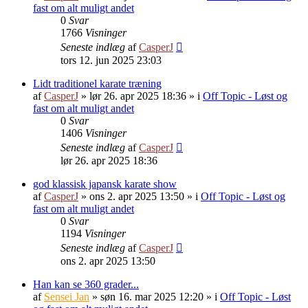
fast om alt muligt andet
0
Svar
1766
Visninger
Seneste indlæg
af
CasperJ
tors 12. jun 2025 23:03
Lidt traditionel karate træning
af
CasperJ
»
lør 26. apr 2025 18:36
» i
Off Topic - Løst og
fast om alt muligt andet
0
Svar
1406
Visninger
Seneste indlæg
af
CasperJ
lør 26. apr 2025 18:36
god klassisk japansk karate show
af
CasperJ
»
ons 2. apr 2025 13:50
» i
Off Topic - Løst og
fast om alt muligt andet
0
Svar
1194
Visninger
Seneste indlæg
af
CasperJ
ons 2. apr 2025 13:50
Han kan se 360 grader...
af
Sensei Jan
»
søn 16. mar 2025 12:20
» i
Off Topic - Løst