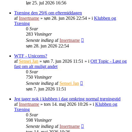
lør 25. jul 2026 16:56
Træning den 29/6 om eftermiddagen
af
Insertname
»
søn 28. jun 2026 22:54
» i
Klubben og
Træning
0
Svar
283
Visninger
Seneste indlæg
af
Insertname
søn 28. jun 2026 22:54
WTF - Unicorns?
af
Sensei Jan
»
søn 7. jun 2026 11:51
» i
Off Topic - Løst og
fast om alt muligt andet
0
Svar
750
Visninger
Seneste indlæg
af
Sensei Jan
søn 7. jun 2026 11:51
Jeg tager nok i klubben i dag omkring normal træningstid
af
Insertname
»
tors 14. maj 2026 10:26
» i
Klubben og
Træning
0
Svar
598
Visninger
Seneste indlæg
af
Insertname
tors 14. maj 2026 10:26