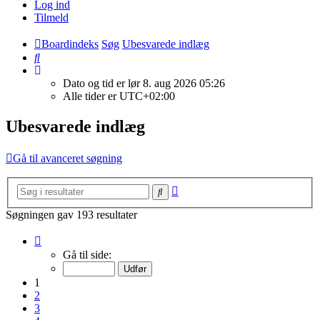
Log ind
Tilmeld
Boardindeks
Søg
Ubesvarede indlæg
Søg
Dato og tid er lør 8. aug 2026 05:26
Alle tider er
UTC+02:00
Ubesvarede indlæg
Gå til avanceret søgning
Avanceret
Søg
søgning
Søgningen gav 193 resultater
Side
1
Gå til side:
af
8
1
2
3