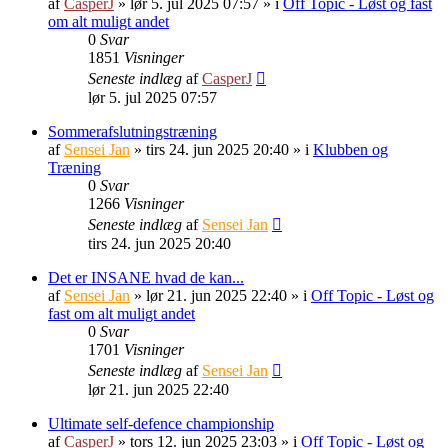
af
CasperJ
»
lør 5. jul 2025 07:57
» i
Off Topic - Løst og fast
om alt muligt andet
0
Svar
1851
Visninger
Seneste indlæg
af
CasperJ
lør 5. jul 2025 07:57
Sommerafslutningstræning
af
Sensei Jan
»
tirs 24. jun 2025 20:40
» i
Klubben og
Træning
0
Svar
1266
Visninger
Seneste indlæg
af
Sensei Jan
tirs 24. jun 2025 20:40
Det er INSANE hvad de kan...
af
Sensei Jan
»
lør 21. jun 2025 22:40
» i
Off Topic - Løst og
fast om alt muligt andet
0
Svar
1701
Visninger
Seneste indlæg
af
Sensei Jan
lør 21. jun 2025 22:40
Ultimate self-defence championship
af
CasperJ
»
tors 12. jun 2025 23:03
» i
Off Topic - Løst og