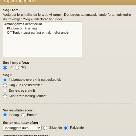
Søgemuligheder
Søg i fora:
Vælg det forum eller de fora du vil søge i. Der søges automatisk i underfora medmindre
du fravælger "Søg i underfora" herunder.
Søg i underfora:
Ja
Nej
Søg i:
Indlæggets overskrift og beskedfelt
Søg kun i beskedfeltet
Emnets overskrift
Kun første indlæg i emnet
Vis resultater som:
Indlæg
Emner
Sorter resultater efter:
Stigende
Faldende