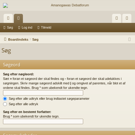
urt
or
og
il
Søg
Log ind
Tilmeld
ig
a
in
m
Boardindeks
Søg
e
d
el
Søg
lin
d
Søgeord
ks
Søg efter nøgleord:
Sæt
+
foran et søgeord der skal findes og
-
foran et søgeord der skal udelukkes i
søgningen. Skriv mange søgeord adskilt med
|
og omgivet af parentes, når blot et af
ordene skal findes. Brug * som ubekendt for ukendte tegn.
Søg efter alle udtryk eller brug indtastet søgeparameter
Søg efter alle udtryk
Søg efter en bestemt forfatter:
Brug * som ubekendt for ukendte tegn.