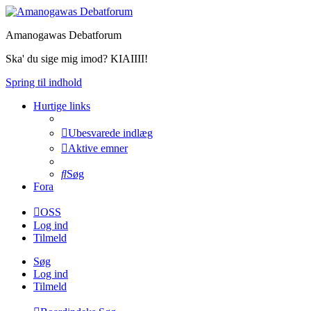
Amanogawas Debatforum
Ska' du sige mig imod? KIAIIII!
Spring til indhold
Hurtige links
Ubesvarede indlæg
Aktive emner
Søg
Fora
OSS
Log ind
Tilmeld
Søg
Log ind
Tilmeld