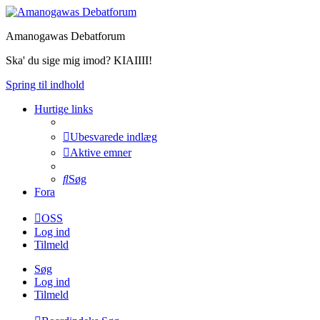
Amanogawas Debatforum
Ska' du sige mig imod? KIAIIII!
Spring til indhold
Hurtige links
Ubesvarede indlæg
Aktive emner
Søg
Fora
OSS
Log ind
Tilmeld
Søg
Log ind
Tilmeld