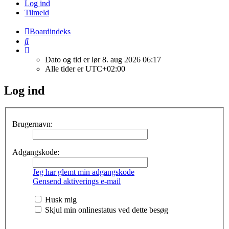
Log ind
Tilmeld
Boardindeks
Søg
Dato og tid er lør 8. aug 2026 06:17
Alle tider er
UTC+02:00
Log ind
Brugernavn:
Adgangskode:
Jeg har glemt min adgangskode
Gensend aktiverings e-mail
Husk mig
Skjul min onlinestatus ved dette besøg