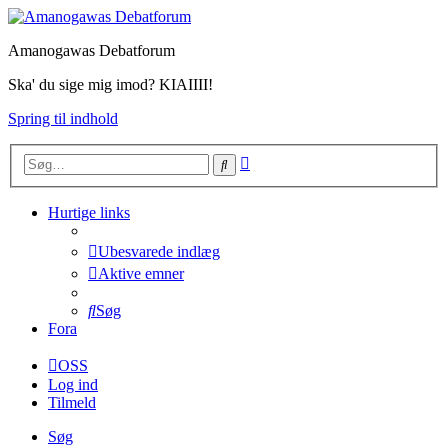
Amanogawas Debatforum
Ska' du sige mig imod? KIAIIII!
Spring til indhold
Avanceret
Søg
søgning
Hurtige links
Ubesvarede indlæg
Aktive emner
Søg
Fora
OSS
Log ind
Tilmeld
Søg