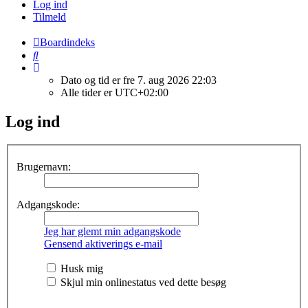
Log ind
Tilmeld
Boardindeks
Søg
Dato og tid er fre 7. aug 2026 22:03
Alle tider er
UTC+02:00
Log ind
Brugernavn:
Adgangskode:
Jeg har glemt min adgangskode
Gensend aktiverings e-mail
Husk mig
Skjul min onlinestatus ved dette besøg