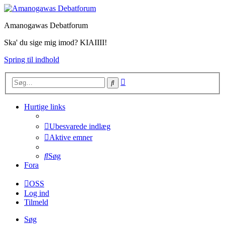
Amanogawas Debatforum
Ska' du sige mig imod? KIAIIII!
Spring til indhold
Avanceret
Søg
søgning
Hurtige links
Ubesvarede indlæg
Aktive emner
Søg
Fora
OSS
Log ind
Tilmeld
Søg