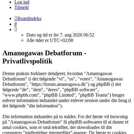
Log ind
Tilmeld
Boardindeks
Søg
Dato og tid er fre 7. aug 2026 06:52
Alle tider er
UTC+02:00
Amanogawas Debatforum -
Privatlivspolitik
Denne praksis forklarer detaljeret, hvordan "Amanogawas
Debatforum" (i det følgende "vi", "os", "vores", "Amanogawas
Debatforum", "https://forum.amanogawa.dk") og phpBB (i det
følgende "de", "dem", "deres", "phpBB software",
"www.phpbb.com", "phpBB Limited", "phpBB Teams") bruger
enhver information indsamlet under enhver session under din brug (i
det følgende "din information").
Din information indsamles på to måder. For det første vil browsing
på "Amanogawas Debatforum" få phpBB-softwaren til at danne et
antal cookies, som er små tekstfiler, der downloades til din
computers "midlertidige internetfiler"-mappe. De første to cookies