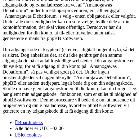
adgangskode og e-mailadresse krævet af "Amanogawas
Debatforum" under tilmeldingssproceduren, er - afhængig af
"Amanogawas Debatforum"'s valg - enten obligatorisk eller valgfrit.
Under alle omstændigheder kan du selv vælge, hvilke dele af din
kontoinformation, der skal vises offentligt. Derudover har du
muligheden for din konto, at til- eller fravælge automatisk
genererede e-mails fra phpBB-softwaren.
Din adgangskode er krypteret (et envejs digitalt fingeraftryk), så det
er sikret. Dog anbefales det, at du ikke genbruger den samme
adgangskode på et antal forskellige websteder. Din adgangskode er
dit værktøj for at få adgang til din konto på "Amanogawas
Debatforum", så pas venligst godt på det. Under ingen
omstændigheder vil nogen tilknyttet "Amanogawas Debatforum",
phpBB eller anden tredjepart, legalt bede dig om din adgangskode.
Skulle du have glemt adgangskoden til din konto, kan du bruge "Jeg
har glemt min adgangskode"-funktionen, som er stillet til rådighed af
phpBB-softwaren. Denne procedure vil bede dig om at indsende dit
brugernavn og din e-mailadresse, hvorefter phpBB-softwaren vil
generere en ny adgangskode til at få adgang til din konto.
Boardindeks
Alle tider er
UTC+02:00
Slet cookies