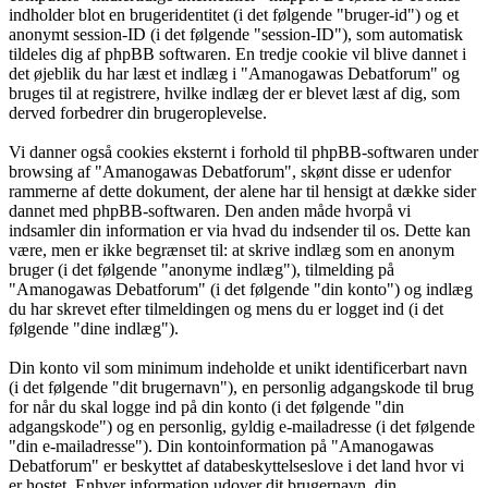
indholder blot en brugeridentitet (i det følgende "bruger-id") og et
anonymt session-ID (i det følgende "session-ID"), som automatisk
tildeles dig af phpBB softwaren. En tredje cookie vil blive dannet i
det øjeblik du har læst et indlæg i "Amanogawas Debatforum" og
bruges til at registrere, hvilke indlæg der er blevet læst af dig, som
derved forbedrer din brugeroplevelse.
Vi danner også cookies eksternt i forhold til phpBB-softwaren under
browsing af "Amanogawas Debatforum", skønt disse er udenfor
rammerne af dette dokument, der alene har til hensigt at dække sider
dannet med phpBB-softwaren. Den anden måde hvorpå vi
indsamler din information er via hvad du indsender til os. Dette kan
være, men er ikke begrænset til: at skrive indlæg som en anonym
bruger (i det følgende "anonyme indlæg"), tilmelding på
"Amanogawas Debatforum" (i det følgende "din konto") og indlæg
du har skrevet efter tilmeldingen og mens du er logget ind (i det
følgende "dine indlæg").
Din konto vil som minimum indeholde et unikt identificerbart navn
(i det følgende "dit brugernavn"), en personlig adgangskode til brug
for når du skal logge ind på din konto (i det følgende "din
adgangskode") og en personlig, gyldig e-mailadresse (i det følgende
"din e-mailadresse"). Din kontoinformation på "Amanogawas
Debatforum" er beskyttet af databeskyttelseslove i det land hvor vi
er hostet. Enhver information udover dit brugernavn, din