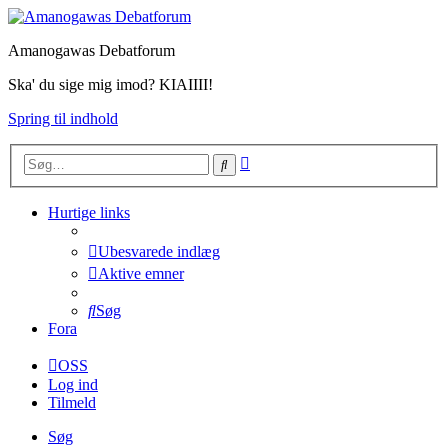
Amanogawas Debatforum
Ska' du sige mig imod? KIAIIII!
Spring til indhold
Avanceret
Søg
søgning
Hurtige links
Ubesvarede indlæg
Aktive emner
Søg
Fora
OSS
Log ind
Tilmeld
Søg