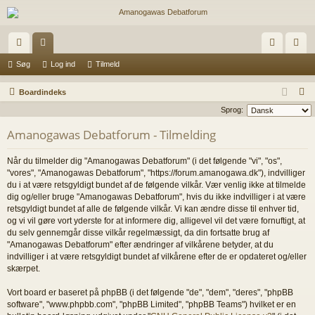
urt
or
og
il
Søg
Log ind
Tilmeld
ig
a
in
m
S
Boardindeks
e
d
el
ø
Sprog:
g
lin
d
Amanogawas Debatforum - Tilmelding
ks
Når du tilmelder dig "Amanogawas Debatforum" (i det følgende "vi", "os",
"vores", "Amanogawas Debatforum", "https://forum.amanogawa.dk"), indvilliger
du i at være retsgyldigt bundet af de følgende vilkår. Vær venlig ikke at tilmelde
dig og/eller bruge "Amanogawas Debatforum", hvis du ikke indvilliger i at være
retsgyldigt bundet af alle de følgende vilkår. Vi kan ændre disse til enhver tid,
og vi vil gøre vort yderste for at informere dig, alligevel vil det være fornuftigt, at
du selv gennemgår disse vilkår regelmæssigt, da din fortsatte brug af
"Amanogawas Debatforum" efter ændringer af vilkårene betyder, at du
indvilliger i at være retsgyldigt bundet af vilkårene efter de er opdateret og/eller
skærpet.
Vort board er baseret på phpBB (i det følgende "de", "dem", "deres", "phpBB
software", "www.phpbb.com", "phpBB Limited", "phpBB Teams") hvilket er en