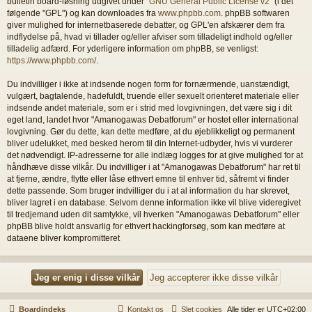
bulletin board-løsning udgivet under "
GNU General Public License v2
" (i det
følgende "GPL") og kan downloades fra
www.phpbb.com
. phpBB softwaren
giver mulighed for internetbaserede debatter, og GPL'en afskærer dem fra
indflydelse på, hvad vi tillader og/eller afviser som tilladeligt indhold og/eller
tilladelig adfærd. For yderligere information om phpBB, se venligst:
https://www.phpbb.com/
.
Du indvilliger i ikke at indsende nogen form for fornærmende, uanstændigt,
vulgært, bagtalende, hadefuldt, truende eller sexuelt orienteret materiale eller
indsende andet materiale, som er i strid med lovgivningen, det være sig i dit
eget land, landet hvor "Amanogawas Debatforum" er hostet eller international
lovgivning. Gør du dette, kan dette medføre, at du øjeblikkeligt og permanent
bliver udelukket, med besked herom til din Internet-udbyder, hvis vi vurderer
det nødvendigt. IP-adresserne for alle indlæg logges for at give mulighed for at
håndhæve disse vilkår. Du indvilliger i at "Amanogawas Debatforum" har ret til
at fjerne, ændre, flytte eller låse ethvert emne til enhver tid, såfremt vi finder
dette passende. Som bruger indvilliger du i at al information du har skrevet,
bliver lagret i en database. Selvom denne information ikke vil blive videregivet
til tredjemand uden dit samtykke, vil hverken "Amanogawas Debatforum" eller
phpBB blive holdt ansvarlig for ethvert hackingforsøg, som kan medføre at
dataene bliver kompromitteret
Boardindeks
Kontakt os
Slet cookies
Alle tider er
UTC+02:00