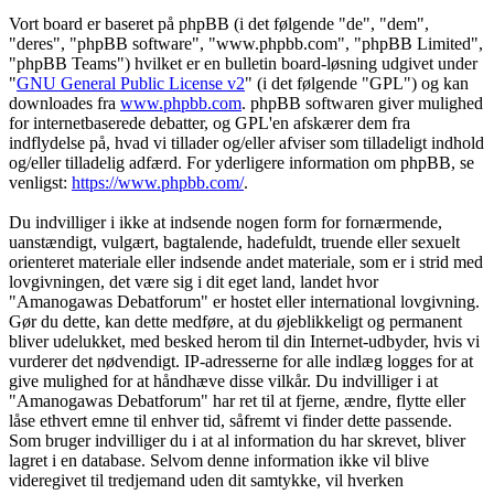
Vort board er baseret på phpBB (i det følgende "de", "dem",
"deres", "phpBB software", "www.phpbb.com", "phpBB Limited",
"phpBB Teams") hvilket er en bulletin board-løsning udgivet under
"
GNU General Public License v2
" (i det følgende "GPL") og kan
downloades fra
www.phpbb.com
. phpBB softwaren giver mulighed
for internetbaserede debatter, og GPL'en afskærer dem fra
indflydelse på, hvad vi tillader og/eller afviser som tilladeligt indhold
og/eller tilladelig adfærd. For yderligere information om phpBB, se
venligst:
https://www.phpbb.com/
.
Du indvilliger i ikke at indsende nogen form for fornærmende,
uanstændigt, vulgært, bagtalende, hadefuldt, truende eller sexuelt
orienteret materiale eller indsende andet materiale, som er i strid med
lovgivningen, det være sig i dit eget land, landet hvor
"Amanogawas Debatforum" er hostet eller international lovgivning.
Gør du dette, kan dette medføre, at du øjeblikkeligt og permanent
bliver udelukket, med besked herom til din Internet-udbyder, hvis vi
vurderer det nødvendigt. IP-adresserne for alle indlæg logges for at
give mulighed for at håndhæve disse vilkår. Du indvilliger i at
"Amanogawas Debatforum" har ret til at fjerne, ændre, flytte eller
låse ethvert emne til enhver tid, såfremt vi finder dette passende.
Som bruger indvilliger du i at al information du har skrevet, bliver
lagret i en database. Selvom denne information ikke vil blive
videregivet til tredjemand uden dit samtykke, vil hverken