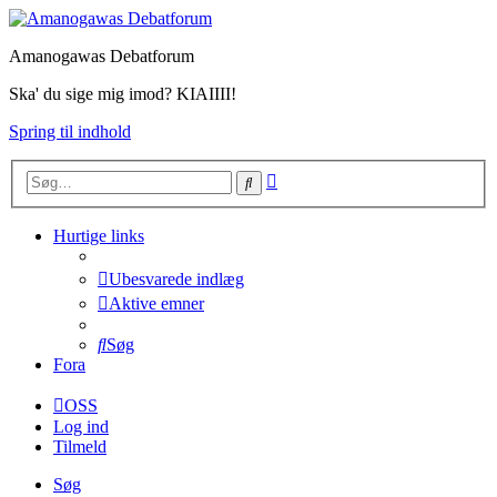
Amanogawas Debatforum
Ska' du sige mig imod? KIAIIII!
Spring til indhold
Avanceret
Søg
søgning
Hurtige links
Ubesvarede indlæg
Aktive emner
Søg
Fora
OSS
Log ind
Tilmeld
Søg