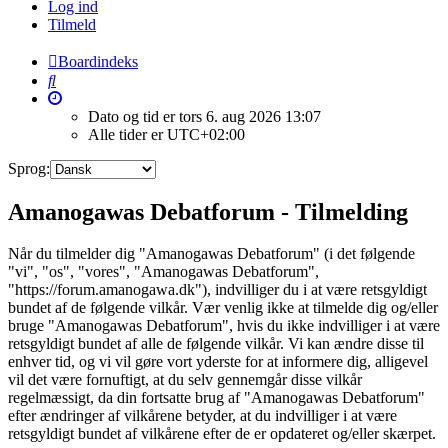
Log ind
Tilmeld
Boardindeks
Søg
Dato og tid er tors 6. aug 2026 13:07
Alle tider er
UTC+02:00
Sprog:
Amanogawas Debatforum - Tilmelding
Når du tilmelder dig "Amanogawas Debatforum" (i det følgende
"vi", "os", "vores", "Amanogawas Debatforum",
"https://forum.amanogawa.dk"), indvilliger du i at være retsgyldigt
bundet af de følgende vilkår. Vær venlig ikke at tilmelde dig og/eller
bruge "Amanogawas Debatforum", hvis du ikke indvilliger i at være
retsgyldigt bundet af alle de følgende vilkår. Vi kan ændre disse til
enhver tid, og vi vil gøre vort yderste for at informere dig, alligevel
vil det være fornuftigt, at du selv gennemgår disse vilkår
regelmæssigt, da din fortsatte brug af "Amanogawas Debatforum"
efter ændringer af vilkårene betyder, at du indvilliger i at være
retsgyldigt bundet af vilkårene efter de er opdateret og/eller skærpet.