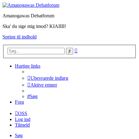
Amanogawas Debatforum
Ska' du sige mig imod? KIAIIII!
Spring til indhold
Avanceret
Søg
søgning
Hurtige links
Ubesvarede indlæg
Aktive emner
Søg
Fora
OSS
Log ind
Tilmeld
Søg