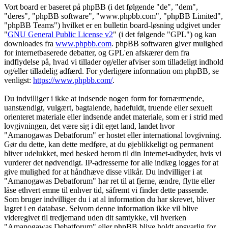
Vort board er baseret på phpBB (i det følgende "de", "dem",
"deres", "phpBB software", "www.phpbb.com", "phpBB Limited",
"phpBB Teams") hvilket er en bulletin board-løsning udgivet under
"
GNU General Public License v2
" (i det følgende "GPL") og kan
downloades fra
www.phpbb.com
. phpBB softwaren giver mulighed
for internetbaserede debatter, og GPL'en afskærer dem fra
indflydelse på, hvad vi tillader og/eller afviser som tilladeligt indhold
og/eller tilladelig adfærd. For yderligere information om phpBB, se
venligst:
https://www.phpbb.com/
.
Du indvilliger i ikke at indsende nogen form for fornærmende,
uanstændigt, vulgært, bagtalende, hadefuldt, truende eller sexuelt
orienteret materiale eller indsende andet materiale, som er i strid med
lovgivningen, det være sig i dit eget land, landet hvor
"Amanogawas Debatforum" er hostet eller international lovgivning.
Gør du dette, kan dette medføre, at du øjeblikkeligt og permanent
bliver udelukket, med besked herom til din Internet-udbyder, hvis vi
vurderer det nødvendigt. IP-adresserne for alle indlæg logges for at
give mulighed for at håndhæve disse vilkår. Du indvilliger i at
"Amanogawas Debatforum" har ret til at fjerne, ændre, flytte eller
låse ethvert emne til enhver tid, såfremt vi finder dette passende.
Som bruger indvilliger du i at al information du har skrevet, bliver
lagret i en database. Selvom denne information ikke vil blive
videregivet til tredjemand uden dit samtykke, vil hverken
"Amanogawas Debatforum" eller phpBB blive holdt ansvarlig for