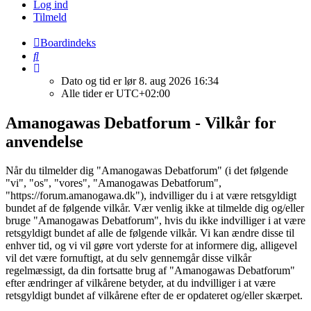
Log ind
Tilmeld
Boardindeks
Søg
Dato og tid er lør 8. aug 2026 16:34
Alle tider er
UTC+02:00
Amanogawas Debatforum - Vilkår for
anvendelse
Når du tilmelder dig "Amanogawas Debatforum" (i det følgende
"vi", "os", "vores", "Amanogawas Debatforum",
"https://forum.amanogawa.dk"), indvilliger du i at være retsgyldigt
bundet af de følgende vilkår. Vær venlig ikke at tilmelde dig og/eller
bruge "Amanogawas Debatforum", hvis du ikke indvilliger i at være
retsgyldigt bundet af alle de følgende vilkår. Vi kan ændre disse til
enhver tid, og vi vil gøre vort yderste for at informere dig, alligevel
vil det være fornuftigt, at du selv gennemgår disse vilkår
regelmæssigt, da din fortsatte brug af "Amanogawas Debatforum"
efter ændringer af vilkårene betyder, at du indvilliger i at være
retsgyldigt bundet af vilkårene efter de er opdateret og/eller skærpet.