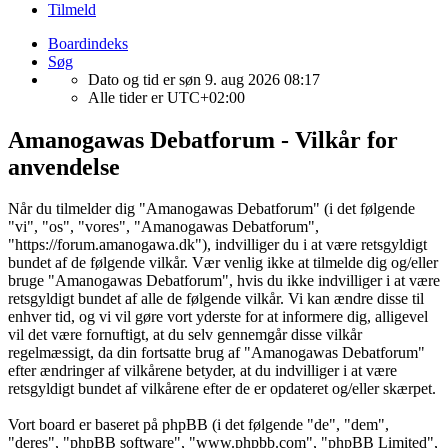
Tilmeld
Boardindeks
Søg
Dato og tid er søn 9. aug 2026 08:17
Alle tider er
UTC+02:00
Amanogawas Debatforum - Vilkår for
anvendelse
Når du tilmelder dig "Amanogawas Debatforum" (i det følgende
"vi", "os", "vores", "Amanogawas Debatforum",
"https://forum.amanogawa.dk"), indvilliger du i at være retsgyldigt
bundet af de følgende vilkår. Vær venlig ikke at tilmelde dig og/eller
bruge "Amanogawas Debatforum", hvis du ikke indvilliger i at være
retsgyldigt bundet af alle de følgende vilkår. Vi kan ændre disse til
enhver tid, og vi vil gøre vort yderste for at informere dig, alligevel
vil det være fornuftigt, at du selv gennemgår disse vilkår
regelmæssigt, da din fortsatte brug af "Amanogawas Debatforum"
efter ændringer af vilkårene betyder, at du indvilliger i at være
retsgyldigt bundet af vilkårene efter de er opdateret og/eller skærpet.
Vort board er baseret på phpBB (i det følgende "de", "dem",
"deres", "phpBB software", "www.phpbb.com", "phpBB Limited",