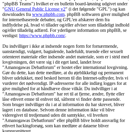
"phpBB Teams") hvilket er en bulletin board-løsning udgivet under
"
GNU General Public License v2
" (i det følgende "GPL") og kan
downloades fra
www.phpbb.com
. phpBB softwaren giver mulighed
for internetbaserede debatter, og GPL'en afskærer dem fra
indflydelse på, hvad vi tillader og/eller afviser som tilladeligt indhold
og/eller tilladelig adfærd. For yderligere information om phpBB, se
venligst:
https://www.phpbb.com/
.
Du indvilliger i ikke at indsende nogen form for fornærmende,
uanstændigt, vulgært, bagtalende, hadefuldt, truende eller sexuelt
orienteret materiale eller indsende andet materiale, som er i strid med
lovgivningen, det være sig i dit eget land, landet hvor
"Amanogawas Debatforum" er hostet eller international lovgivning.
Gør du dette, kan dette medføre, at du øjeblikkeligt og permanent
bliver udelukket, med besked herom til din Internet-udbyder, hvis vi
vurderer det nødvendigt. IP-adresserne for alle indlæg logges for at
give mulighed for at håndhæve disse vilkår. Du indvilliger i at
"Amanogawas Debatforum" har ret til at fjerne, ændre, flytte eller
låse ethvert emne til enhver tid, såfremt vi finder dette passende.
Som bruger indvilliger du i at al information du har skrevet, bliver
lagret i en database. Selvom denne information ikke vil blive
videregivet til tredjemand uden dit samtykke, vil hverken
"Amanogawas Debatforum" eller phpBB blive holdt ansvarlig for
ethvert hackingforsøg, som kan medføre at dataene bliver
kompromitteret