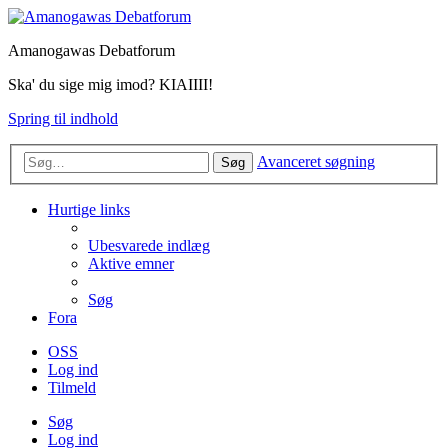
Amanogawas Debatforum
Ska' du sige mig imod? KIAIIII!
Spring til indhold
Avanceret søgning
Søg
Hurtige links
Ubesvarede indlæg
Aktive emner
Søg
Fora
OSS
Log ind
Tilmeld
Søg
Log ind