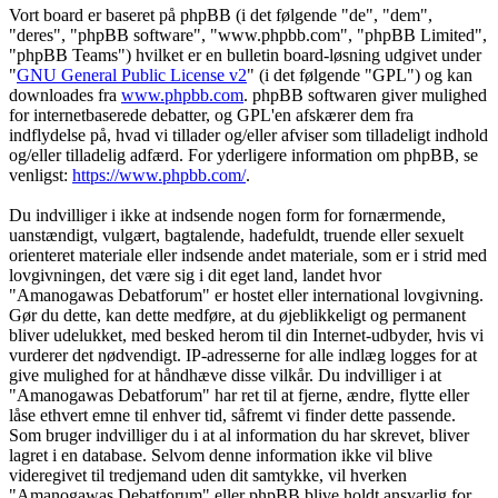
Vort board er baseret på phpBB (i det følgende "de", "dem",
"deres", "phpBB software", "www.phpbb.com", "phpBB Limited",
"phpBB Teams") hvilket er en bulletin board-løsning udgivet under
"
GNU General Public License v2
" (i det følgende "GPL") og kan
downloades fra
www.phpbb.com
. phpBB softwaren giver mulighed
for internetbaserede debatter, og GPL'en afskærer dem fra
indflydelse på, hvad vi tillader og/eller afviser som tilladeligt indhold
og/eller tilladelig adfærd. For yderligere information om phpBB, se
venligst:
https://www.phpbb.com/
.
Du indvilliger i ikke at indsende nogen form for fornærmende,
uanstændigt, vulgært, bagtalende, hadefuldt, truende eller sexuelt
orienteret materiale eller indsende andet materiale, som er i strid med
lovgivningen, det være sig i dit eget land, landet hvor
"Amanogawas Debatforum" er hostet eller international lovgivning.
Gør du dette, kan dette medføre, at du øjeblikkeligt og permanent
bliver udelukket, med besked herom til din Internet-udbyder, hvis vi
vurderer det nødvendigt. IP-adresserne for alle indlæg logges for at
give mulighed for at håndhæve disse vilkår. Du indvilliger i at
"Amanogawas Debatforum" har ret til at fjerne, ændre, flytte eller
låse ethvert emne til enhver tid, såfremt vi finder dette passende.
Som bruger indvilliger du i at al information du har skrevet, bliver
lagret i en database. Selvom denne information ikke vil blive
videregivet til tredjemand uden dit samtykke, vil hverken
"Amanogawas Debatforum" eller phpBB blive holdt ansvarlig for