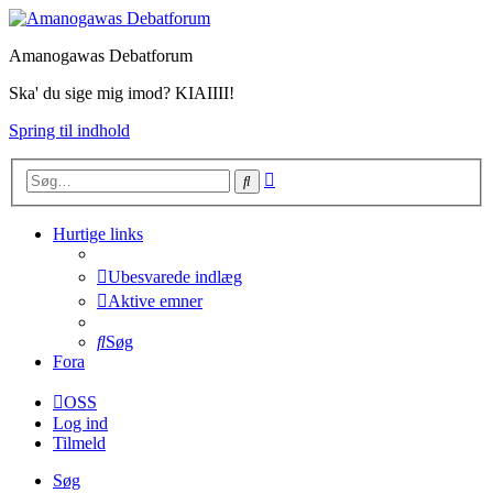
Amanogawas Debatforum
Ska' du sige mig imod? KIAIIII!
Spring til indhold
Avanceret
Søg
søgning
Hurtige links
Ubesvarede indlæg
Aktive emner
Søg
Fora
OSS
Log ind
Tilmeld
Søg