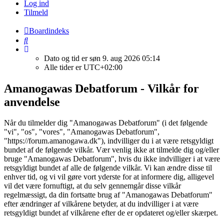
Log ind
Tilmeld
Boardindeks
Søg
Dato og tid er søn 9. aug 2026 05:14
Alle tider er
UTC+02:00
Amanogawas Debatforum - Vilkår for
anvendelse
Når du tilmelder dig "Amanogawas Debatforum" (i det følgende
"vi", "os", "vores", "Amanogawas Debatforum",
"https://forum.amanogawa.dk"), indvilliger du i at være retsgyldigt
bundet af de følgende vilkår. Vær venlig ikke at tilmelde dig og/eller
bruge "Amanogawas Debatforum", hvis du ikke indvilliger i at være
retsgyldigt bundet af alle de følgende vilkår. Vi kan ændre disse til
enhver tid, og vi vil gøre vort yderste for at informere dig, alligevel
vil det være fornuftigt, at du selv gennemgår disse vilkår
regelmæssigt, da din fortsatte brug af "Amanogawas Debatforum"
efter ændringer af vilkårene betyder, at du indvilliger i at være
retsgyldigt bundet af vilkårene efter de er opdateret og/eller skærpet.