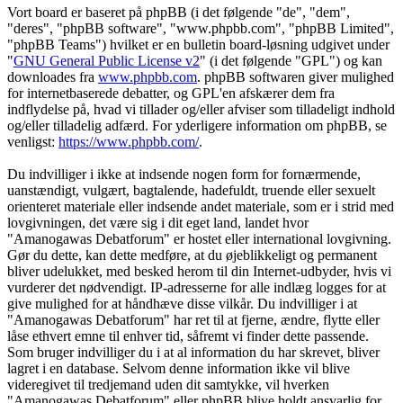
Vort board er baseret på phpBB (i det følgende "de", "dem",
"deres", "phpBB software", "www.phpbb.com", "phpBB Limited",
"phpBB Teams") hvilket er en bulletin board-løsning udgivet under
"
GNU General Public License v2
" (i det følgende "GPL") og kan
downloades fra
www.phpbb.com
. phpBB softwaren giver mulighed
for internetbaserede debatter, og GPL'en afskærer dem fra
indflydelse på, hvad vi tillader og/eller afviser som tilladeligt indhold
og/eller tilladelig adfærd. For yderligere information om phpBB, se
venligst:
https://www.phpbb.com/
.
Du indvilliger i ikke at indsende nogen form for fornærmende,
uanstændigt, vulgært, bagtalende, hadefuldt, truende eller sexuelt
orienteret materiale eller indsende andet materiale, som er i strid med
lovgivningen, det være sig i dit eget land, landet hvor
"Amanogawas Debatforum" er hostet eller international lovgivning.
Gør du dette, kan dette medføre, at du øjeblikkeligt og permanent
bliver udelukket, med besked herom til din Internet-udbyder, hvis vi
vurderer det nødvendigt. IP-adresserne for alle indlæg logges for at
give mulighed for at håndhæve disse vilkår. Du indvilliger i at
"Amanogawas Debatforum" har ret til at fjerne, ændre, flytte eller
låse ethvert emne til enhver tid, såfremt vi finder dette passende.
Som bruger indvilliger du i at al information du har skrevet, bliver
lagret i en database. Selvom denne information ikke vil blive
videregivet til tredjemand uden dit samtykke, vil hverken
"Amanogawas Debatforum" eller phpBB blive holdt ansvarlig for