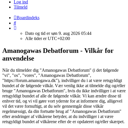
Log ind
Tilmeld
Boardindeks
Søg
Dato og tid er søn 9. aug 2026 05:44
Alle tider er
UTC+02:00
Amanogawas Debatforum - Vilkår for
anvendelse
Når du tilmelder dig "Amanogawas Debatforum" (i det følgende
"vi", "os", "vores", "Amanogawas Debatforum",
"https://forum.amanogawa.dk"), indvilliger du i at være retsgyldigt
bundet af de følgende vilkår. Vær venlig ikke at tilmelde dig og/eller
bruge "Amanogawas Debatforum", hvis du ikke indvilliger i at være
retsgyldigt bundet af alle de følgende vilkår. Vi kan ændre disse til
enhver tid, og vi vil gøre vort yderste for at informere dig, alligevel
vil det være fornuftigt, at du selv gennemgår disse vilkår
regelmæssigt, da din fortsatte brug af "Amanogawas Debatforum"
efter ændringer af vilkårene betyder, at du indvilliger i at være
retsgyldigt bundet af vilkårene efter de er opdateret og/eller skærpet.