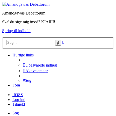
Amanogawas Debatforum
Ska' du sige mig imod? KIAIIII!
Spring til indhold
Avanceret
Søg
søgning
Hurtige links
Ubesvarede indlæg
Aktive emner
Søg
Fora
OSS
Log ind
Tilmeld
Søg