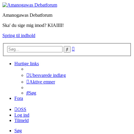
Amanogawas Debatforum
Ska' du sige mig imod? KIAIIII!
Spring til indhold
Avanceret
Søg
søgning
Hurtige links
Ubesvarede indlæg
Aktive emner
Søg
Fora
OSS
Log ind
Tilmeld
Søg