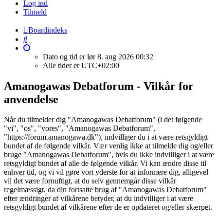
Log ind
Tilmeld
Boardindeks
Søg
Dato og tid er lør 8. aug 2026 00:32
Alle tider er
UTC+02:00
Amanogawas Debatforum - Vilkår for
anvendelse
Når du tilmelder dig "Amanogawas Debatforum" (i det følgende
"vi", "os", "vores", "Amanogawas Debatforum",
"https://forum.amanogawa.dk"), indvilliger du i at være retsgyldigt
bundet af de følgende vilkår. Vær venlig ikke at tilmelde dig og/eller
bruge "Amanogawas Debatforum", hvis du ikke indvilliger i at være
retsgyldigt bundet af alle de følgende vilkår. Vi kan ændre disse til
enhver tid, og vi vil gøre vort yderste for at informere dig, alligevel
vil det være fornuftigt, at du selv gennemgår disse vilkår
regelmæssigt, da din fortsatte brug af "Amanogawas Debatforum"
efter ændringer af vilkårene betyder, at du indvilliger i at være
retsgyldigt bundet af vilkårene efter de er opdateret og/eller skærpet.