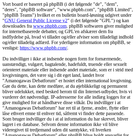
Vort board er baseret på phpBB (i det følgende "de", "dem",
"deres", "phpBB software", "www.phpbb.com", "phpBB Limited",
"phpBB Teams") hvilket er en bulletin board-løsning udgivet under
"
GNU General Public License v2
" (i det følgende "GPL") og kan
downloades fra
www.phpbb.com
. phpBB softwaren giver mulighed
for internetbaserede debatter, og GPL'en afskærer dem fra
indflydelse på, hvad vi tillader og/eller afviser som tilladeligt indhold
og/eller tilladelig adfærd. For yderligere information om phpBB, se
venligst:
https://www.phpbb.com/
.
Du indvilliger i ikke at indsende nogen form for fornærmende,
uanstændigt, vulgært, bagtalende, hadefuldt, truende eller sexuelt
orienteret materiale eller indsende andet materiale, som er i strid med
lovgivningen, det være sig i dit eget land, landet hvor
"Amanogawas Debatforum" er hostet eller international lovgivning.
Gør du dette, kan dette medføre, at du øjeblikkeligt og permanent
bliver udelukket, med besked herom til din Internet-udbyder, hvis vi
vurderer det nødvendigt. IP-adresserne for alle indlæg logges for at
give mulighed for at håndhæve disse vilkår. Du indvilliger i at
"Amanogawas Debatforum" har ret til at fjerne, ændre, flytte eller
låse ethvert emne til enhver tid, såfremt vi finder dette passende.
Som bruger indvilliger du i at al information du har skrevet, bliver
lagret i en database. Selvom denne information ikke vil blive
videregivet til tredjemand uden dit samtykke, vil hverken
"Amanogawas Debatforum" eller phpBB blive holdt ansvarlig for